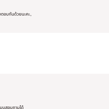
่วยตอบกันด้วยนะคะ
。
แบบสอบถามได้