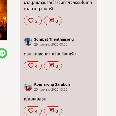
น่าสนุกและอยากเข้าร่วมทำกิจกรรมในเทศ
กาลมากๆ เลยครับ
3
0
Sombat Thenthaisong
29 กรกฎาคม 2025 08:06
ตอบแบบสอบถามเรียบร้อยครับ
4
0
Ronnarong Sarakun
25 กรกฎาคม 2025 13:25
เยี่ยมเลยครับ
4
0