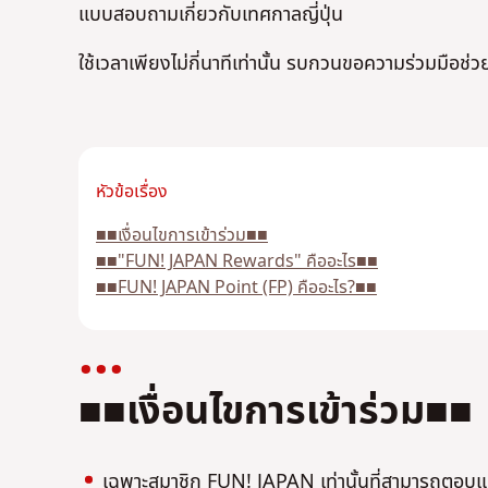
แบบสอบถามเกี่ยวกับเทศกาลญี่ปุ่น
ใช้เวลาเพียงไม่กี่นาทีเท่านั้น รบกวนขอความร่วมมือช
หัวข้อเรื่อง
■■เงื่อนไขการเข้าร่วม■■
■■"FUN! JAPAN Rewards" คืออะไร■■
■■FUN! JAPAN Point (FP) คืออะไร?■■
■■เงื่อนไขการเข้าร่วม■■
เฉพาะสมาชิก FUN! JAPAN เท่านั้นที่สามารถตอบ