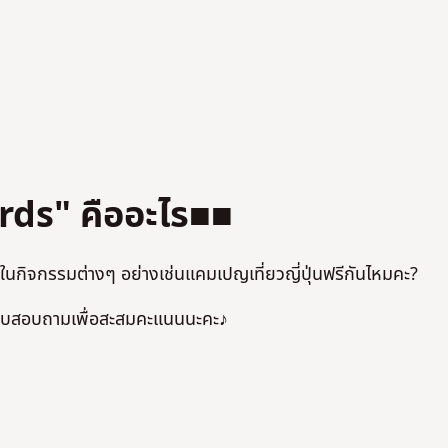
ds" คืออะไร■■
กิจกรรมต่างๆ อย่างเช่นแคมเปญเที่ยวญี่ปุ่นฟรีกันไหมคะ?
แบบสอบถามเพื่อสะสมคะแนนนะคะ♪
ไม่ใช่
ไม่ใช่