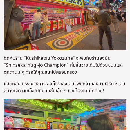
ติดกับร้าน "Kushikatsu Yokozuna" จะพบกับร้านยิงปืน
"Shinsekai Yugi-jo Champion" ที่มีชั้นวางเต็มไปด้วย
ขนม
และ
ตุ๊กตานุ่ม ๆ ที่รอให้คุณชนะไปครอบครอง
แม้แต่ฉัน บรรณาธิการเองก็ได้ลองเล่น! พนักงานอธิบายวิธีการเล่น
อย่างใจดี ผมเล็งไปที่ขนมชิ้นเล็ก ๆ และก็ยิงโดนได้ด้วย!