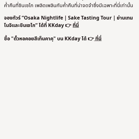
ค่ำคืนที่ชินเซไก เพลิดเพลินกับค่ำคืนที่น่าจดจำซึ่งมีเฉพาะที่นี่เท่านั้น
จองทัวร์ “Osaka Nightlife｜Sake Tasting Tour｜ย่านเทน
โนจิและชินเซไก” ได้ที่ KKday
👉
ที่นี่
ซื้อ "ตั๋ว
หอคอยสึเท็นคาคุ
" บน KKday ได้ 👉
ที่นี่