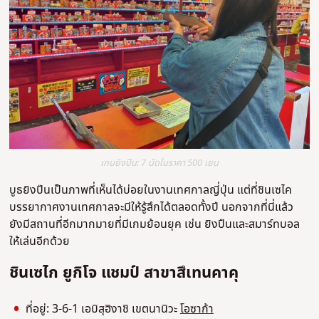
เกมยิงปืน: 7 นัดในราคา 500 เยน
บูธยิงปืนเป็นภาพที่เห็นได้บ่อยในงานเทศกาลญี่ปุ่น แต่ที่ชินเซไค
บรรยากาศงานเทศกาลจะมีให้รู้สึกได้ตลอดทั้งปี นอกจากที่นี่แล้ว
ยังมีสถานที่อีกมากมายที่มีเกมย้อนยุค เช่น ยิงปืนและสมาร์ทบอล
ให้เล่นอีกด้วย
ชินเซไก ยูกิโจ แชมป์ สาขาสึเทนคาคุ
ที่อยู่: 3-6-1
เอบิสุฮิงาชิ เขตนานิวะ
โอซาก้า