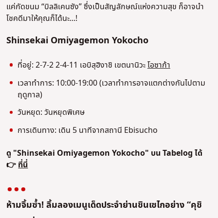
แค่กัดขนม “บิลลิเคนซัง” ซึ่งเป็นสัญลักษณ์แห่งความสุข ก็อาจนำ
โชคดีมาให้คุณก็ได้นะ...!
Shinsekai Omiyagemon Yokocho
ที่อยู่: 2-7-2
2-4-11 เอบิสุฮิงาชิ เขตนานิวะ
โอซาก้า
เวลาทําการ: 10:00-19:00 (เวลาทําการอาจแตกต่างกันไปตาม
ฤดูกาล)
วันหยุด: วันหยุดพิเศษ
การเดินทาง: เดิน 5 นาทีจากสถานี Ebisucho
ดู "Shinsekai Omiyagemon Yokocho" บน Tabelog ได้
👉
ที่นี่
ห้ามจิ้มซ้ำ! ลิ้มลองเมนูเด็ดประจำย่านชินเซไกอย่าง “คุชิ