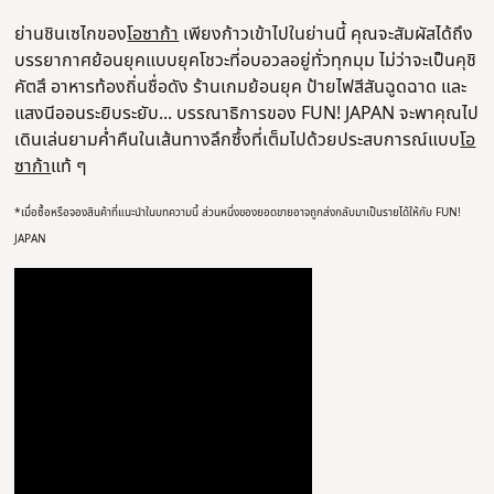
ย่านชินเซไกของ
โอซาก้า
เพียงก้าวเข้าไปในย่านนี้ คุณจะสัมผัสได้ถึง
บรรยากาศย้อนยุคแบบยุคโชวะที่อบอวลอยู่ทั่วทุกมุม ไม่ว่าจะเป็นคุชิ
คัตสึ อาหารท้องถิ่นชื่อดัง ร้านเกมย้อนยุค ป้ายไฟสีสันฉูดฉาด และ
แสงนีออนระยิบระยับ... บรรณาธิการของ FUN! JAPAN จะพาคุณไป
เดินเล่นยามค่ำคืนในเส้นทางลึกซึ้งที่เต็มไปด้วยประสบการณ์แบบ
โอ
ซาก้า
แท้ ๆ
*
เมื่อซื้อหรือจองสินค้าที่แนะนำในบทความนี้ ส่วนหนึ่งของยอดขายอาจถูกส่งกลับมาเป็นรายได้ให้กับ FUN!
JAPAN