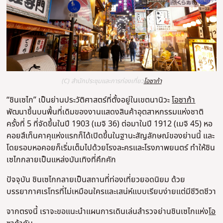
(C) สํานักประชุมและการท่องเที่ยว
โอซาก้า
“ชินเซไก” เป็นย่านประวัติศาสตร์ที่ตั้งอยู่ในเขตนานิวะ
โอซาก้า
พัฒนาขึ้นบนพื้นที่เดิมของงานแสดงสินค้าอุตสาหกรรมแห่งชาติ
ครั้งที่ 5 ที่จัดขึ้นในปี 1903 (เมจิ 36) ต่อมาในปี 1912 (เมจิ 45) หอ
คอยสึเท็นคาคุแห่งแรกก็ได้เปิดขึ้นในฐานะสัญลักษณ์ของย่านนี้ และ
โดยรอบหอคอยก็เริ่มเต็มไปด้วยโรงละครและโรงภาพยนตร์ ทำให้ชิน
เซไกกลายเป็นแหล่งบันเทิงที่คึกคัก
ปัจจุบัน ชินเซไกกลายเป็นสถานที่ท่องเที่ยวยอดนิยม ด้วย
บรรยากาศเรโทรที่ไม่เหมือนใครและเสน่ห์แบบเรียบง่ายแต่มีชีวิตชีวา
จากตรงนี้ เราจะขอแนะนำแผนการเดินเล่นสำรวจย่านชินเซไกแห่ง
โอ