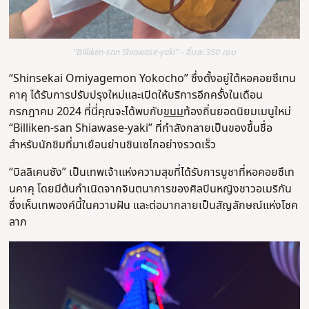
"Billiken-san Shiawase-yaki" - ชิ้นละ 350 เยน
“Shinsekai Omiyagemon Yokocho” ซึ่งตั้งอยู่ใต้หอคอยซึเทน
คาคุ ได้รับการปรับปรุงใหม่และเปิดให้บริการอีกครั้งในเดือน
กรกฎาคม 2024 ที่นี่คุณจะได้พบกับ
ขนม
ท้องถิ่นยอดนิยมเมนูใหม่
“Billiken-san Shiawase-yaki” ที่กำลังกลายเป็นของขึ้นชื่อ
สำหรับนักชิมที่มาเยือนย่านชินเซไกอย่างรวดเร็ว
“บิลลิเคนซัง” เป็นเทพเจ้าแห่งความสุขที่ได้รับการบูชาที่หอคอยซึเท
นคาคุ โดยมีต้นกำเนิดจากจินตนาการของศิลปินหญิงชาวอเมริกัน
ซึ่งเห็นเทพองค์นี้ในความฝัน และต่อมากลายเป็นสัญลักษณ์แห่งโชค
ลาภ