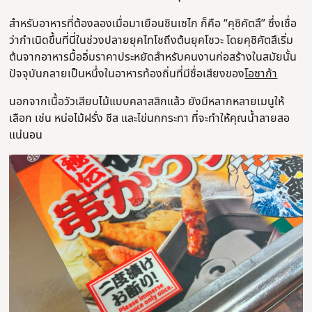
สำหรับอาหารที่ต้องลองเมื่อมาเยือนชินเซไก ก็คือ “คุชิคัตสึ” ซึ่งเชื่อ
ว่ากำเนิดขึ้นที่นี่ในช่วงปลายยุคไทโชถึงต้นยุคโชวะ โดยคุชิคัตสึเริ่ม
ต้นจากอาหารมื้ออิ่มราคาประหยัดสำหรับคนงานก่อสร้างในสมัยนั้น
ปัจจุบันกลายเป็นหนึ่งในอาหารท้องถิ่นที่มีชื่อเสียงของ
โอซาก้า
นอกจากเนื้อวัวเสียบไม้แบบคลาสสิกแล้ว ยังมีหลากหลายเมนูให้
เลือก เช่น หน่อไม้ฝรั่ง ชีส และไข่นกกระทา ที่จะทำให้คุณน้ำลายสอ
แน่นอน