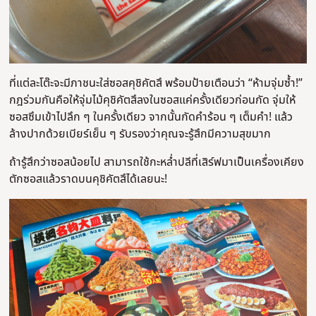
ที่แต่ละโต๊ะจะมีภาชนะใส่ซอสคุชิคัตสึ พร้อมป้ายเตือนว่า “ห้ามจุ่มซ้ำ!”
กฎร่วมกันคือให้จุ่มไม้คุชิคัตสึลงในซอสแค่ครั้งเดียวก่อนกัด จุ่มให้
ซอสซึมเข้าไปลึก ๆ ในครั้งเดียว จากนั้นกัดคำร้อน ๆ เต็มคำ! แล้ว
ล้างปากด้วยเบียร์เย็น ๆ รับรองว่าคุณจะรู้สึกมีความสุขมาก
ถ้ารู้สึกว่าซอสน้อยไป สามารถใช้กะหล่ำปลีที่เสิร์ฟมาเป็นเครื่องเคียง
ตักซอสแล้วราดบนคุชิคัตสึได้เลยนะ!