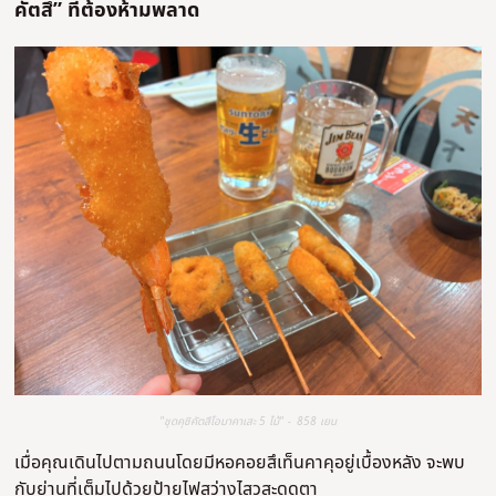
คัตสึ” ที่ต้องห้ามพลาด
"ชุดคุชิคัตสึโอมาคาเสะ 5 ไม้" - 858 เยน
เมื่อคุณเดินไปตามถนนโดยมีหอคอยสึเท็นคาคุอยู่เบื้องหลัง จะพบ
กับย่านที่เต็มไปด้วยป้ายไฟสว่างไสวสะดุดตา