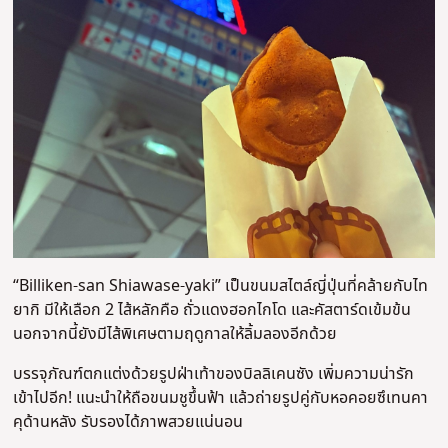
“Billiken-san Shiawase-yaki” เป็นขนมสไตล์ญี่ปุ่นที่คล้ายกับไท
ยากิ มีให้เลือก 2 ไส้หลักคือ ถั่วแดงฮอกไกโด และคัสตาร์ดเข้มข้น
นอกจากนี้ยังมีไส้พิเศษตามฤดูกาลให้ลิ้มลองอีกด้วย
บรรจุภัณฑ์ตกแต่งด้วยรูปฝ่าเท้าของบิลลิเคนซัง เพิ่มความน่ารัก
เข้าไปอีก! แนะนำให้ถือขนมชูขึ้นฟ้า แล้วถ่ายรูปคู่กับหอคอยซึเทนคา
คุด้านหลัง รับรองได้ภาพสวยแน่นอน