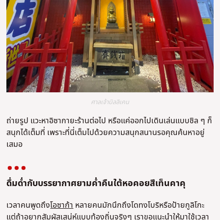
ศาลเจ้าบิลลิเคน
ถ่ายรูป แวะหาอิซากายะร้านต่อไป หรือแค่ออกไปเดินเล่นแบบชิล ๆ ก็
สนุกได้เต็มที่ เพราะที่นี่เต็มไปด้วยความสนุกสนานรอคุณค้นหาอยู่
เสมอ
ดื่มด่ำกับบรรยากาศยามค่ำคืนใต้หอคอยสึเท็นคาคุ
เวลาคนพูดถึง
โอซาก้า
หลายคนมักนึกถึงโดทงโบริหรือป้ายกูลิโกะ
แต่ถ้าอยากสัมผัสเสน่ห์แบบท้องถิ่นจริงๆ เราขอแนะนำให้มาใช้เวลา