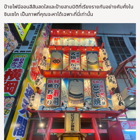
ป้ายไฟนีออนสีสันสดใสและป้ายสามมิติที่เรียงรายกันอย่างคับคั่งใน
ชินเซไก เป็นภาพที่คุณจะหาได้เฉพาะที่นี่เท่านั้น