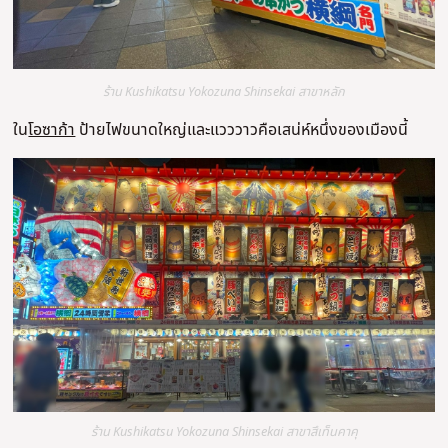
ร้าน Kushikatsu Yokozuna Shinsekai สาขาหลัก
ใน
โอซาก้า
ป้ายไฟขนาดใหญ่และแวววาวคือเสน่ห์หนึ่งของเมืองนี้
ร้าน Kushikatsu Yokozuna Shinsekai สาขาสึเท็นคาคุ