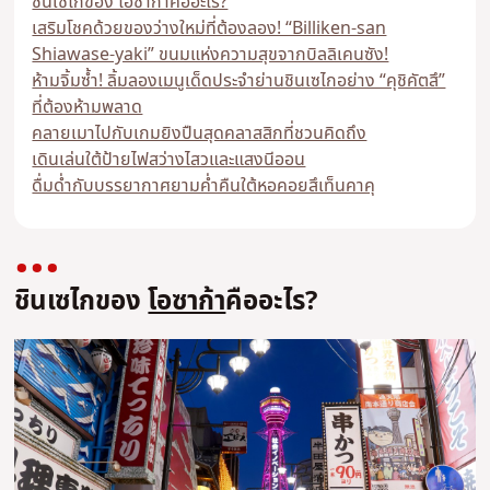
ชินเซไกของ โอซาก้าคืออะไร?
เสริมโชคด้วยของว่างใหม่ที่ต้องลอง! “Billiken-san
Shiawase-yaki” ขนมแห่งความสุขจากบิลลิเคนซัง!
ห้ามจิ้มซ้ำ! ลิ้มลองเมนูเด็ดประจำย่านชินเซไกอย่าง “คุชิคัตสึ”
ที่ต้องห้ามพลาด
คลายเมาไปกับเกมยิงปืนสุดคลาสสิกที่ชวนคิดถึง
เดินเล่นใต้ป้ายไฟสว่างไสวและแสงนีออน
ดื่มด่ำกับบรรยากาศยามค่ำคืนใต้หอคอยสึเท็นคาคุ
ชินเซไกของ
โอซาก้า
คืออะไร?