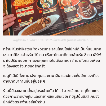
เมนูในภาพ ณ เดือนมีนาคม 2025 ข้อเสนอปัจจุบันอาจแตกต่างกันไป
ที่ร้าน Kushikatsu Yokozuna จานใหญ่ไซส์ยักษ์ก็เป็นที่นิยมมาก
เช่น ยากิโซบะสำหรับ 10 คน หรือทาโกะยากิทอดสำหรับ 8 คน เสิร์ฟ
มาในปริมาณมหาศาลจนคุณแทบไม่เชื่อสายตา ถ้ามากับกลุ่มเพื่อน
ๆ ต้องลองสั่งมาชิมดูสักครั้ง
เมนูที่โต๊ะมีทั้งภาษาอังกฤษและภาษาจีน และมักจะเห็นนักท่องเที่ยว
ต่างชาติมาทานที่นี่อยู่บ่อย ๆ
ร้านนี้มีสองสาขาตั้งอยู่ตรงข้ามกัน ได้แก่ สาขาสึเทนคาคุที่ตกแต่ง
ด้วยภาพวาดนักซูโม่ และสาขาหลักในชินเซไก ที่มีรูปปั้นบิลลิเกนซัง
ยักษ์ตั้งตระหง่านอยู่หน้าร้าน