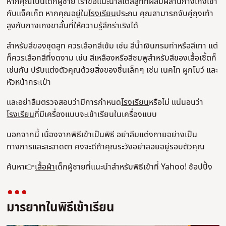
หากคุณเป็นเด็กผู้ชาย เราขอแนะนําสไตล์สูทที่ผสมผสานกางเกงเข้า
กับแจ็คเก็ต หากคุณอยู่ใน
โรงเรียน
ประถม คุณสามารถจับคู่ถุงเท้า
สูงกับกางเกงขาสั้นที่ให้ความรู้สึกร่าเริงได้
สําหรับสีของชุดสูท ควรเลือกสีเข้ม เช่น สีน้ําเงินกรมท่าหรือสีเทา แต่
ก็ควรเลือกสีที่งดงาม เช่น สีเหลืองหรือสีชมพูสําหรับสีของเสื้อเชิ้ตก็
เช่นกัน ปรับแต่งตัวคุณด้วยสิ่งของชิ้นเล็กๆ เช่น เนคไท ผูกโบว์ และ
หัวหน้ากระเป๋า
และอย่าลืมตรวจสอบว่ามีการกําหนด
โรงเรียน
หรือไม่ แน่นอนว่า
โรงเรียน
ที่มีเครื่องแบบจะเข้าเรียนในเครื่องแบบ
นอกจากนี้ เนื่องจากพิธีเข้าเป็นพิธี อย่าลืมแต่งกายอย่างเป็น
ทางการและสะอาดตา คงจะดีถ้าคุณระวังอย่าลอยอยู่รอบตัวคุณ
ค้นหา👉
เสื้อผ้า
เด็กผู้ชายที่แนะนําสําหรับพิธีเข้าที่ Yahoo! ช้อปปิ้ง
มารยาทในพิธีเข้าเรียน