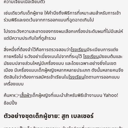
ความเจียมเนื้อเจียมตัว
เช่นเดียวกับเด็กผู้ชาย ให้คํานึงถึงพิธีการที่เหมาะสมสําหรับการเข้า
ร่วมพิธีและงดเว้นจากการออกแบบที่ฉูดฉาดเกินไป
โปรดระวังความสะอาดของทรงผมเลือกเครื่องประดับผมที่ไม่มีเสน่ห์
แต่มีความประทับใจที่ดูสำรวม
สิ่งหนึ่งที่ต้องจําไว้คือการตรวจสอบว่า
โรงเรียน
มีระเบียบการแต่ง
กายหรือไม่ ระวังอย่าเบี่ยงเบนไปจากที่ระบุไว้
โรงเรียน
มัธยมต้นและ
มัธยมปลายส่วนใหญ่มีเครื่องแบบ และโดยเฉพาะอย่างยิ่งในเขต
เมือง มีเครื่องแบบเด็กผู้หญิงหลากหลายประเภท ดังนั้นหลายคนจึง
ตัดสินใจว่าต้องการสมัครเข้าเรียนใน
โรงเรียน
ใดตามการออกแบบ
เครื่องแบบ
ค้นหา👉
เสื้อผ้า
เด็กผู้หญิงที่แนะนําสําหรับพิธีเข้างานบน Yahoo!
ช้อปปิ้ง
ตัวอย่างชุดเด็กผู้ชาย: สูท เบลเซอร์