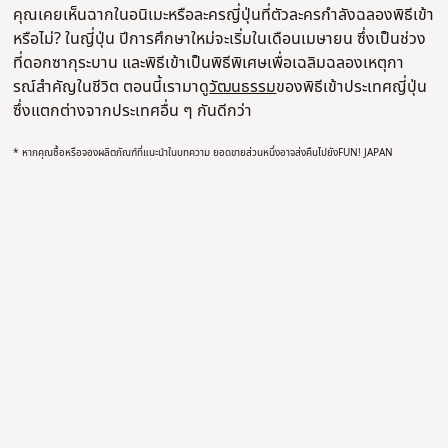
คุณเคยเห็นฉากในอนิเมะหรือละครญี่ปุ่นที่ตัวละครกําลังฉลองพิธีเข้า
หรือไม่? ในญี่ปุ่น ปีการศึกษาใหม่จะเริ่มในเดือนเมษายน ซึ่งเป็นช่วง
ที่ดอกซากุระบาน และพิธีเข้าเป็นพิธีพิเศษเพื่อเฉลิมฉลองเหตุกา
รณ์สําคัญในชีวิต ตอนนี้เรามาดู
วัฒนธรรม
ของพิธีเข้าประเทศญี่ปุ่น
ซึ่งแตกต่างจากประเทศอื่น ๆ กันดีกว่า
* หากคุณซื้อหรือจองผลิตภัณฑ์ที่แนะนําในบทความ ยอดขายส่วนหนึ่งอาจส่งคืนไปยังFUN! JAPAN