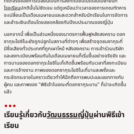
ที่แท้จริงของการเปลี่ยนเป็นการลงทะเบียนในเดือนเมษายนที่
โรงเรียน
ปกตินั้นไม่ชัดเจน แต่ดูเหมือนว่าเวลาของการเกณฑ์ทหาร
จะเปลี่ยนเป็นเดือนเมษายนและสะดวกสําหรับนักเรียนในการจัดการ
และชําระเงินเดือนโดยสอดคล้องกับปีงบประมาณของญี่ปุ่น
นอกจากนี้ เพื่อเป็นส่วนหนึ่งของมาตรการฟื้นฟูหลังสงคราม ดอก
ซากุระโยชิโนะยังถูกปลูกในสถานที่ต่างๆ เพื่อสร้างจุดชมซากุระที่
มีชื่อเสียงทั่วประเทศที่ถูกเผาไหม้ หลังสงคราม การเข้าร่วมบริษัท
และลงทะเบียนพร้อมกันในเดือนเมษายนก็เริ่มขึ้นอย่างจริงจัง และ
การบานของดอกซากุระโยชิโนะก็เกิดขึ้นพร้อมกับเวลาที่ลงทะเบียน
และการจ้างงาน ภาพของดอกซากุระโยชิโนะที่บานสะพรั่งและ
กระจัดกระจายในคราวเดียวทําให้นึกถึงการพบปะและแยกทางกับ
ผู้คน และภาพของ "พิธีเข้าในขณะที่ดอกซากุระบาน" ก็น่าจะเกิดขึ้น
แล้ว
เรียนรู้เกี่ยวกับ
วัฒนธรรมญี่ปุ่น
ผ่านพิธีเข้า
เรียน