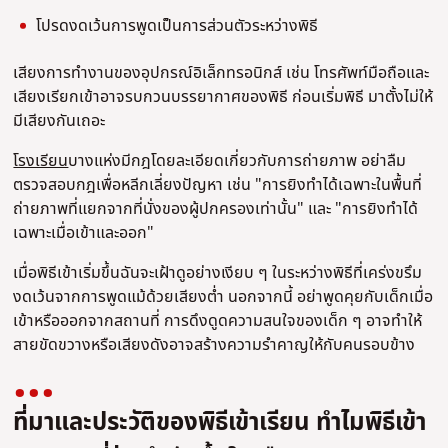
โปรดงดเว้นการพูดเป็นการส่วนตัวระหว่างพิธี
เสียงการทํางานของอุปกรณ์อิเล็กทรอนิกส์ เช่น โทรศัพท์มือถือและ
เสียงเรียกเข้าอาจรบกวนบรรยากาศของพิธี ก่อนเริ่มพิธี มาตั้งไม่ให้
มีเสียงกันเถอะ
โรงเรียน
บางแห่งมีกฎโดยละเอียดเกี่ยวกับการถ่ายภาพ อย่าลืม
ตรวจสอบกฎเพื่อหลีกเลี่ยงปัญหา เช่น "การยิงทําได้เฉพาะในพื้นที่
ถ่ายภาพที่แยกจากที่นั่งของผู้ปกครองเท่านั้น" และ "การยิงทําได้
เฉพาะเมื่อเข้าและออก"
เมื่อพิธีเข้าเริ่มขึ้นฉันจะเฝ้าดูอย่างเงียบ ๆ ในระหว่างพิธีที่เคร่งขรึม
งดเว้นจากการพูดแม้ด้วยเสียงต่ํา นอกจากนี้ อย่าพูดคุยกับเด็กเมื่อ
เข้าหรือออกจากสถานที่ การดึงดูดความสนใจของเด็ก ๆ อาจทําให้
สายขัดขวางหรือเสียงดังอาจสร้างความรําคาญให้กับคนรอบข้าง
ที่มาและประวัติของพิธีเข้าเรียน ทําไมพิธีเข้า