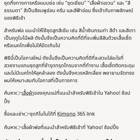
ชุดกึ่งทางการหรือแบบย่อ เช่น "ชุดเยี่ยม" "เสื้อผ้าแขวน" และ "สี
ธรรมดา" สีเป็นสีชมพูอ่อน ครีม และสีฟ้าอ่อน ซึ่งเข้ากับภาพลักษณ์
ของพิธีเข้า
สําหรับพ่อ แนะนําให้ใช้ชุดสูทสีเข้ม เช่น สีน้ําเงินกรมท่า สีดํา และสีเทา
เป็นฤดูใบไม้ผลิ ดังนั้นจึงเป็นความคิดที่ดีที่จะเพิ่มสีสันด้วยเสื้อเชิ้ต
หรือเนคไทเพื่อไม่ให้มืดเกินไป
พิธีนี้เป็นโอกาสใหม่ ดังนั้นจึงเป็นความคิดที่ดีที่จะสวมใส่อะไรที่
สวยงามแทนชุดสูทที่ชํารุดทรุดโทรมจากที่ทํางาน เสื้อเชิ้ตติดกระดุม
และไม่มีเนคไทให้ลุคลําลอง ดังนั้นจึงควรหลีกเลี่ยง พยายามจัดทรง
ผมให้เหมาะสมกับโอกาสที่เป็นทางการ
ค้นหา👉
เสื้อผ้า
ของคุณแม่ที่แนะนําสําหรับพิธีเข้าใน Yahoo! ช้อป
ปิ้ง
ซื้อและเช่า👉ชุดกิโมโนได้ที่
Kimono
365 link
ค้นหา👉เสื้อผ้าพ่อที่แนะนําสําหรับพิธีเข้าที่ Yahoo! ช้อปปิ้ง