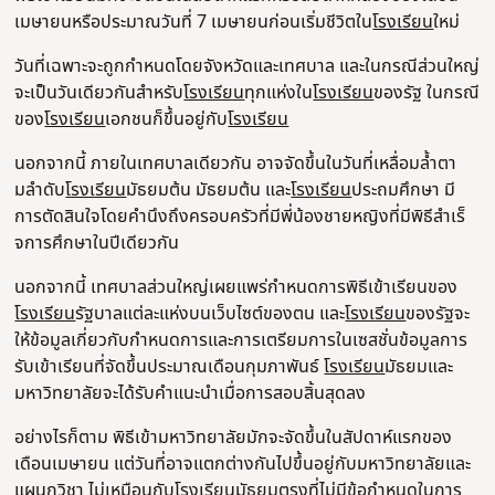
เมษายนหรือประมาณวันที่ 7 เมษายนก่อนเริ่มชีวิตใน
โรงเรียน
ใหม่
วันที่เฉพาะจะถูกกําหนดโดยจังหวัดและเทศบาล และในกรณีส่วนใหญ่
จะเป็นวันเดียวกันสําหรับ
โรงเรียน
ทุกแห่งใน
โรงเรียน
ของรัฐ ในกรณี
ของ
โรงเรียน
เอกชนก็ขึ้นอยู่กับ
โรงเรียน
นอกจากนี้ ภายในเทศบาลเดียวกัน อาจจัดขึ้นในวันที่เหลื่อมล้ําตา
มลําดับ
โรงเรียน
มัธยมต้น มัธยมต้น และ
โรงเรียน
ประถมศึกษา มี
การตัดสินใจโดยคํานึงถึงครอบครัวที่มีพี่น้องชายหญิงที่มีพิธีสําเร็
จการศึกษาในปีเดียวกัน
นอกจากนี้ เทศบาลส่วนใหญ่เผยแพร่กําหนดการพิธีเข้าเรียนของ
โรงเรียน
รัฐบาลแต่ละแห่งบนเว็บไซต์ของตน และ
โรงเรียน
ของรัฐจะ
ให้ข้อมูลเกี่ยวกับกําหนดการและการเตรียมการในเซสชั่นข้อมูลการ
รับเข้าเรียนที่จัดขึ้นประมาณเดือนกุมภาพันธ์
โรงเรียน
มัธยมและ
มหาวิทยาลัยจะได้รับคําแนะนําเมื่อการสอบสิ้นสุดลง
อย่างไรก็ตาม พิธีเข้ามหาวิทยาลัยมักจะจัดขึ้นในสัปดาห์แรกของ
เดือนเมษายน แต่วันที่อาจแตกต่างกันไปขึ้นอยู่กับมหาวิทยาลัยและ
แผนกวิชา ไม่เหมือนกับ
โรงเรียน
มัธยมตรงที่ไม่มีข้อกําหนดในการ