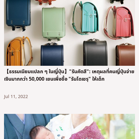
【ธรรมเนียมแปลก ๆ ในญี่ปุ่น】"รันคัตสึ": เหตุผลที่คนญี่ปุ่นจ่าย
เงินมากกว่า 50,000 เยนเพื่อซื้อ "รันโดเซรุ" ให้เด็ก
Jul 11, 2022