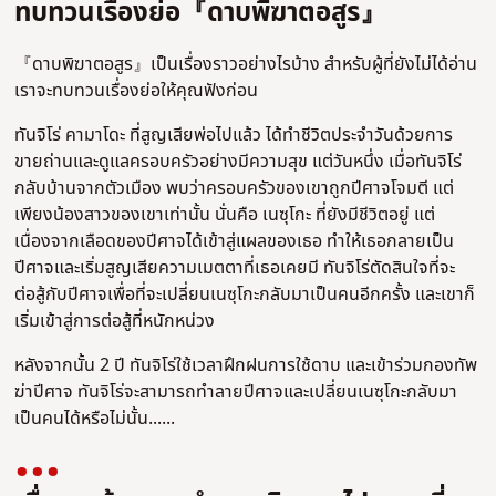
ทบทวนเรื่องย่อ『ดาบพิฆาตอสูร』
『ดาบพิฆาตอสูร』เป็นเรื่องราวอย่างไรบ้าง สำหรับผู้ที่ยังไม่ได้อ่าน
เราจะทบทวนเรื่องย่อให้คุณฟังก่อน
ทันจิโร่ คามาโดะ ที่สูญเสียพ่อไปแล้ว ได้ทำชีวิตประจำวันด้วยการ
ขายถ่านและดูแลครอบครัวอย่างมีความสุข แต่วันหนึ่ง เมื่อทันจิโร่
กลับบ้านจากตัวเมือง พบว่าครอบครัวของเขาถูกปีศาจโจมตี แต่
เพียงน้องสาวของเขาเท่านั้น นั่นคือ เนซุโกะ ที่ยังมีชีวิตอยู่ แต่
เนื่องจากเลือดของปีศาจได้เข้าสู่แผลของเธอ ทำให้เธอกลายเป็น
ปีศาจและเริ่มสูญเสียความเมตตาที่เธอเคยมี ทันจิโร่ตัดสินใจที่จะ
ต่อสู้กับปีศาจเพื่อที่จะเปลี่ยนเนซุโกะกลับมาเป็นคนอีกครั้ง และเขาก็
เริ่มเข้าสู่การต่อสู้ที่หนักหน่วง
หลังจากนั้น 2 ปี ทันจิโร่ใช้เวลาฝึกฝนการใช้ดาบ และเข้าร่วมกองทัพ
ฆ่าปีศาจ ทันจิโร่จะสามารถทำลายปีศาจและเปลี่ยนเนซุโกะกลับมา
เป็นคนได้หรือไม่นั้น......