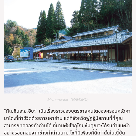
Michi-no-Eki（NATASHO)
"กิเมซึนอะยะอิบะ" เป็นเรื่องราวของบุตรชายคนโตของครอบครัวคา
มาโดะที่ทำชีวิตด้วยการเผาถ่าน แต่ที่จังหวัด
ฟุกุอิ
มีสถานที่ที่คุณ
สามารถทดลองทำถ่านได้ ที่นามะโชโซกุโกมุซึมิคุณจะได้รับคำแนะนำ
อย่างรอบคอบจากช่างทำถ่านนามะโชที่มีเพียงที่นี่เท่านั้นในญี่ปุ่น