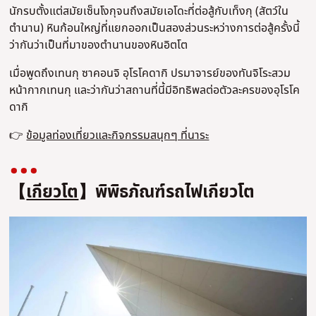
นักรบตั้งแต่สมัยเซ็นโงกุจนถึงสมัยเอโดะที่ต่อสู้กับเท็งกุ (สัตว์ใน
ตำนาน) หินก้อนใหญ่ที่แยกออกเป็นสองส่วนระหว่างการต่อสู้ครั้งนี้
ว่ากันว่าเป็นที่มาของตำนานของหินอิตโต
เมื่อพูดถึงเทนกุ ซาคอนจิ อุโรโคดากิ ปรมาจารย์ของทันจิโระสวม
หน้ากากเทนกุ และว่ากันว่าสถานที่นี้มีอิทธิพลต่อตัวละครของอุโรโค
ดากิ
👉
ข้อมูลท่องเที่ยวและกิจกรรมสนุกๆ ที่นาระ
【
เกียวโต
】พิพิธภัณฑ์รถไฟเกียวโต