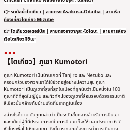
Chicken Chanko Nabe (อาซากุสะ, โตเกียว)
👉
รถบัสน้ำโตเกียว | สายตรง Asakusa-Odaiba | สายเรือ
ท่องเที่ยวโตเกียว Mizube
👉
โตเกียววอเตอร์บัส | สายตรงอาซากุสะ-โอไดบะ | สายการล่อง
เรือโตเกียวมิซึเบะ
【
โตเกียว
】ภูเขา Kumotori
ภูเขา Kumotori เป็นบ้านเกิดที่ Tanjiro และ Nezuko และ
ครอบครัวของพวกเขาได้ใช้ชีวิตอยู่อย่างมีความสุข ภูเขา
Kumotori เป็นภูเขาที่สูงที่สุดในเมืองที่ถูกนับว่าเป็นหนึ่งใน 100
ภูเขาที่ดีที่สุดในญี่ปุ่น และทิวทัศน์ของภูเขาที่ล้อมรอบด้วยธรรมชาติ
สีเขียวนั้นคล้ายกับบ้านเกิดที่ปรากฏในเรื่อง
อย่างไรก็ตาม มันถูกกล่าวว่าเป็นระดับขั้นกลางสำหรับการปีนเขา
และแม้แต่ผู้ที่มีประสบการณ์ในการปีนเขาก็จะใช้เวลาประมาณ 6-7
ชั่วโมงเพื่อไปยังยอดเขา ดังนั้น หากคุณต้องการทำการเดินทาง