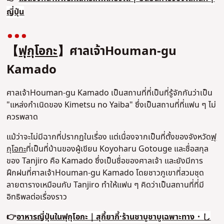
ญี่ปุ่น
【
ฟุกุโอกะ
】ศาลเจ้าHouman-gu
Kamado
ศาลเจ้าHouman-gu Kamado เป็นสถานที่ที่เป็นที่รู้จักกันว่าเป็น
"แหล่งกำเนิดของ Kimetsu no Yaiba" ซึ่งเป็นสถานที่ที่แฟน ๆ ไม่
ควรพลาด
แม้ว่าจะไม่มีฉากที่ปรากฏในเรื่อง แต่เนื่องจากเป็นที่ตั้งของจังหวัด
ฟุ
กุโอกะ
ที่เป็นที่บ้านของผู้เขียน Koyoharu Gotouge และชื่อสกุล
ของ Tanjiro คือ Kamado ซึ่งเป็นชื่อของศาลเจ้า และยังมีการ
ฝึกฝนที่ศาลเจ้าHouman-gu Kamado โดยชาวภูเขาที่สวมชุด
ลายตารางเหมือนกับ Tanjiro ทำให้แฟน ๆ คิดว่าเป็นสถานที่ที่มี
อิทธิพลต่อเรื่องราว
👉
อาหารญี่ปุ่นในฟุกุโอกะ｜สุกี้ยากี้·ร้านชาบูชาบูเฉพาะทาง・し