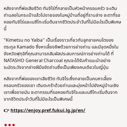
หลังจากที่พ่อเสียชีวิต ทันจิโร่ที่กลายเป็นหัวหน้าครอบครัว จะเติม
ถ่านลงในกระเป๋าแล้วไปขายของในหมู่บ้านที่อยู่ที่ราบล่าง ชะตาที่รอ
คอยทันจิโร่และเนซึโกะเริ่มต้นจากชีวิตประจำวันที่ไม่มีอะไรเป็นพิเศษ
นี้
"Kimetsu no Yaiba'' เป็นเรื่องราวเกี่ยวกับลูกชายคนโตของ
ตระกูล Kamado ซึ่งหาเลี้ยงชีพด้วยการย่างถ่าน และมีจุดหนึ่งใน
จังหวัดฟุกุอิที่คุณสามารถสัมผัสประสบการณ์การย่างถ่านได้ ที่
NATASHO General Charcoal คุณจะได้รับคำแนะนำอย่าง
ระมัดระวังจากช่างฝีมือขัดถ่านซึ่งเป็นเพียงคนเดียวในญี่ปุ่น
หลังจากที่พ่อของเขาเสียชีวิต ทันจิโระซึ่งกลายเป็นคนหาเลี้ยง
ครอบครัวของเขา เติมตะกร้าด้วยถ่านและมุ่งหน้าไปยังหมู่บ้านเชิง
เขาเพื่อขายมัน ชะตากรรมที่รอคอยทันจิโระและเนซึโกะเริ่มต้นจาก
จากชีวิตประจำวันที่ไม่มีอะไรเป็นพิเศษนี้
👉
https://enjoy.pref.fukui.lg.jp/en/