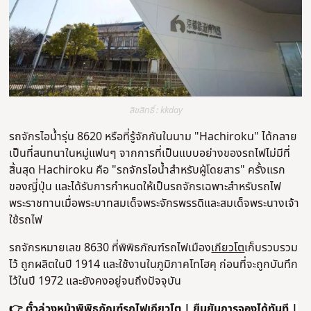
ลิขสิทธิ์ : kkday
รถจักรไอน้ำรุ่น 8620 หรือที่รู้จักกันในนาม "
Hachiroku
" ได้กลาย
เป็นที่สนทนาในหมู่แฟนๆ จากการที่เป็นแบบอย่างของรถไฟไม่มีที่
สิ้นสุด
Hachiroku
คือ "รถจักรไอน้ำสำหรับผู้โดยสาร" ครั้งแรก
ของญี่ปุ่น และได้รับการกำหนดให้เป็นรถจักรเฉพาะสำหรับรถไฟ
พระราชทานเมื่อพระบาทสมเด็จพระจักรพรรดิและสมเด็จพระนางเจ้า
ใช้รถไฟ
รถจักรหมายเลข 8630 ที่พิพิธภัณฑ์รถไฟเมือง
เกียวโต
เก็บรวบรวม
ไว้ ถูกผลิตในปี 1914 และใช้งานในภูมิภาคโทโฮคุ ก่อนที่จะถูกบันทึก
ไว้ในปี 1972 และยังคงอยู่จนถึงปัจจุบัน
👉
ตั๋วล่วงหน้าพิพิธภัณฑ์รถไฟเกียวโต | ยืนยันการจองได้ทันที |