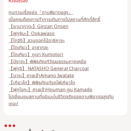
หัวข้อเรื่อง
ทบทวนเรื่องย่อ『ดาบพิฆาตอสูร』
เมื่อคุณต้องการทำการเดินทางไปสถานที่ศักดิ์สิทธิ์
【ยามากาตะ】Ginzan Onsen
【ฟุกุชิมะ】Ookawaso
【โทจิงิ】สวนดอกไม้อาชิคางะ
【โตเกียว】อาซากุสะ
【โตเกียว】ภูเขา Kumotori
【นีงาตะ】พิพิธภัณฑ์วัฒนธรรมภาคเหนือ
【ฟุกุอิ】 NATASHO General Charcoal
【นาระ】ศาลเจ้าAmano Iwatate
【เกียวโต】พิพิธภัณฑ์รถไฟเกียวโต
【ฟุกุโอกะ】ศาลเจ้าHouman-gu Kamado
ไปเยี่ยมชมสถานที่อนิเมะในชีวิตจริงของดาบพิฆาตอสูรกัน
เถอะ!