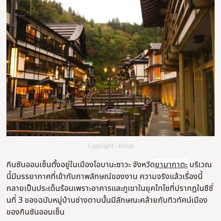
Copylight : kkday
กินซันออนเซ็นตั้งอยู่ในเมืองโอบานะซาวะ จังหวัด
ยามากาตะ
บริเวณ
นี้มีบรรยากาศที่เข้ากับภาพลักษณ์ของงาน ความจริงแล้วเรื่องนี้
กลายเป็นประเด็นร้อนเพราะอาคารและภูเขาในยุคไทโชที่ปรากฏในซีซั่
นที่ 3 ของฉบับหมู่บ้านช่างดาบนั้นมีลักษณะคล้ายกับทิวทัศน์เมือง
ของกินซันออนเซ็น