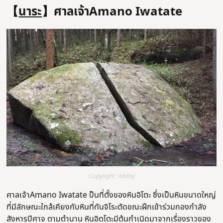
【
นาระ
】ศาลเจ้าAmano Iwatate
Copylight : kkday
ศาลเจ้าAmano Iwatate ป็นที่ตั้งของหินอิโตะ ซึ่งเป็นหินขนาดใหญ่
ที่มีลักษณะใกล้เคียงกับหินที่ทันจิโระตัดขณะฝึกเข้าร่วมกองกำลัง
สังหารปีศาจ ตามตำนาน หินอิตโตะมีต้นกำเนิดมาจากเรื่องราวของ