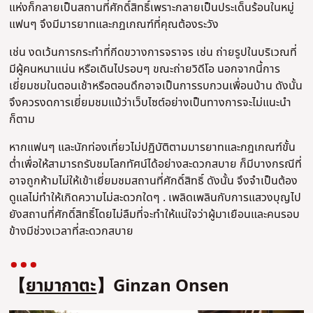
แห่งก็กลายเป็นสถานที่ศักดิ์สิทธิ์เพราะกลายเป็นประเด็นร้อนในหมู่
แฟนๆ จึงมีมารยาทและกฎเกณฑ์ที่คุณต้องระวัง
เช่น งดเว้นการกระทำที่กีดขวางการจราจร เช่น ถ่ายรูปในบริเวณที่
มีผู้คนหนาแน่น หรือเดินไปรอบๆ ขณะถ่ายวิดีโอ นอกจากนี้การ
เยี่ยมชมในตอนเช้าหรือตอนดึกอาจเป็นการรบกวนเพื่อนบ้าน ดังนั้น
จึงควรงดการเยี่ยมชมแม้ว่าเว็บไซต์อย่างเป็นทางการจะไม่แนะนำ
ก็ตาม
หากแฟนๆ และนักท่องเที่ยวไม่ปฏิบัติตามมารยาทและกฎเกณฑ์ขั้น
ต่ำเพื่อให้สามารถรับชมโลกทัศน์ได้อย่างสะดวกสบาย ก็มีบางกรณีที่
อาจถูกห้ามไม่ให้เข้าเยี่ยมชมสถานที่ศักดิ์สิทธิ์ ดังนั้น จึงจำเป็นต้อง
ดูแลไม่ทำให้เกิดความไม่สะดวกใดๆ . เพลิดเพลินกับการแสวงบุญไป
ยังสถานที่ศักดิ์สิทธิ์โดยไม่ลืมที่จะทำให้แน่ใจว่าผู้มาเยือนและคนรอบ
ข้างมีช่วงเวลาที่สะดวกสบาย
【
ยามากาตะ
】Ginzan Onsen