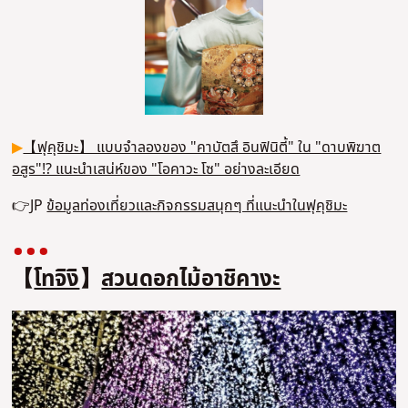
▶
【ฟุคุชิมะ】 แบบจำลองของ "คาบัตสึ อินฟินิตี้" ใน "ดาบพิฆาต
อสูร"!? แนะนำเสน่ห์ของ "โอคาวะ โซ" อย่างละเอียด
👉JP
ข้อมูลท่องเที่ยวและกิจกรรมสนุกๆ ที่แนะนำในฟุคุชิมะ
【
โทจิงิ
】
สวนดอกไม้อาชิคางะ