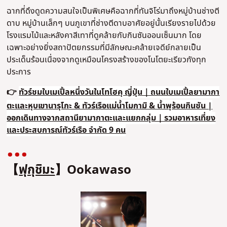
ฉากที่ดึงดูดความสนใจเป็นพิเศษคือฉากที่ทันจิโร่มาถึงหมู่บ้านช่างตี
ดาบ หมู่บ้านเล็กๆ บนภูเขาที่ช่างตีดาบอาศัยอยู่นั้นเรียงรายไปด้วย
โรงแรมไม้และหลังคาสีเทาที่ดูคล้ายกับกินซันออนเซ็นมาก โดย
เฉพาะอย่างยิ่งสถาปัตยกรรมที่มีลักษณะคล้ายเจดีย์กลายเป็น
ประเด็นร้อนเนื่องจากดูเหมือนโครงสร้างของโนโตยะเรียวกังทุก
ประการ
👉
ทัวร์ชมใบเมเปิ้ลหนึ่งวันในโทโฮคุ ญี่ปุ่น｜ถนนใบเมเปิ้ลยามากา
ตะและหุบเขานารุโกะ & ทัวร์เรือแม่น้ำโมกามิ & น้ำพุร้อนกินซัน |
ออกเดินทางจากสถานียามากาตะและแยกกลุ่ม｜รวมอาหารเที่ยง
และประสบการณ์ทัวร์เรือ จำกัด 9 คน
【
ฟุกุชิมะ
】Ookawaso