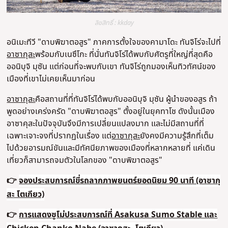
ลิขสิทธิ์ : kkday
อนิเมะทีวี "
ดาบพิฆาตอสูร" ภาคการตั้งใจของคามาโดะ
ทันจิโร่จะไปที่
อาซากุสะ
พร้อมกับเนซึโกะ ที่นั่นทันจิโร่ได้พบกับศัตรูที่ใหญ่ที่สุดคือ
ออนิบุจิ มุซัน แต่ก่อนที่จะพบกับเขา ทันจิโร่ถูกมองเห็นทิวทัศน์ของ
เมืองที่เขาไม่เคยเห็นมาก่อน
อาซากุสะ
คือสถานที่ที่ทันจิโร่ได้พบกับออนิบุจิ มุซัน ผู้นำของอสูร ถ้า
พูดอย่างเคร่งครัด "ดาบพิฆาตอสูร" ตั้งอยู่ในยุคทาโช ดังนั้นเมือง
อาซาคุสะในปัจจุบันจึงมีการเปลี่ยนแปลงมาก และไม่มีสถานที่ที่
เฉพาะเจาะจงที่ปรากฏในเรื่อง แต่
อาซากุสะ
ยังคงมีความรู้สึกที่เต็ม
ไปด้วยอารมณ์ขันและมีทัศนียภาพของเมืองที่หลากหลายที่ แค่เดิน
เที่ยวก็สามารถจมตัวในโลกของ "ดาบพิฆาตอสูร"
👉
จองประสบการณ์ขี่รถลากภาพยนตร์ยอดนิยม 90 นาที (อาซากุ
สะ โตเกียว)
👉
การแสดงซูโม่ประสบการณ์ที่ Asakusa Sumo Stable และ