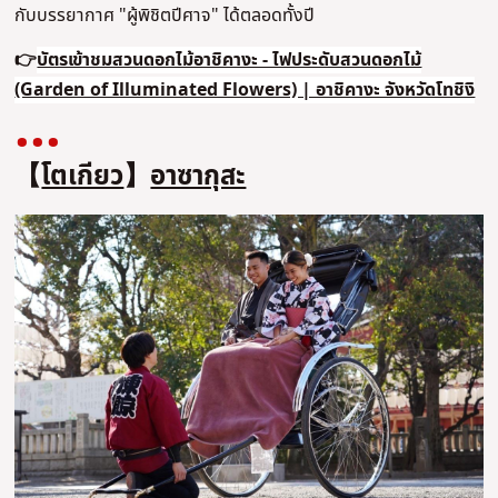
กับบรรยากาศ "ผู้พิชิตปีศาจ" ได้ตลอดทั้งปี
👉
บัตรเข้าชมสวนดอกไม้อาชิคางะ - ไฟประดับสวนดอกไม้
(Garden of Illuminated Flowers) | อาชิคางะ จังหวัดโทชิงิ
【
โตเกียว
】
อาซากุสะ