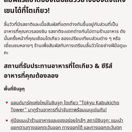
สัมผัสรสชาติของเนื้อลิ้นวัวย่างของดังแห่ง
เซนได้ที่โตเกียว!
ลิ้นวัวที่มีรสชาติและเนื้อสัมผัสที่แตกต่างกันขึ้นอยู่กับส่วนที่เป็น
อาหารที่คุณควรลองชิม รสชาติจะแตกต่างกันไปตามร้านอาหาร ดัง
นั้นครั้งหน้าที่คุณเยือนโตเกียว ลองเปรียบเทียบส่วนต่าง ๆ หรือ
เยี่ยมชมหลายๆ ร้านเพื่อสัมผัสกับการเตรียมลิ้นวัวโดยช่างฝีมือดูนะ
คะ
สถานที่รับประทานอาหารที่โตเกียว & ซีรีส์
อาหารที่คุณต้องลอง
พื้นที่ชินจูกุ
แลนด์มาร์คแห่งใหม่ในชินจูกุ โตเกียว "Tokyu Kabukicho
Tower" มาดูร้านอาหารที่น่าจับตาพร้อมเมนูเด่นกัน!
คู่มือแนะนำร้านอาหารและของอร่อยใกล้ๆ สถานีชินจูกุ: แนะนำ
แยกตามทางออกตะวันออก ทางออกใต้ และทางออกตะวันตก