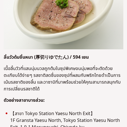
ลิ้นวัวต้มชิ้นหนา
(厚切りゆでたん
) / 594 เยน
เนื้อลิ้นวัวที่แสนนุ่มนวลถูกต้มในซุปพิเศษจนนุ่มพอที่จะตัดด้วย
ตะเกียบได้ง่ายๆ รสชาติสดชื่นของซุปที่ผสมกับพริกไทยดำเป็นการ
เน้นรสชาติของลิ้น และวาซาบิที่มาพร้อมช่วยให้คุณสามารถสนุกกับ
การเปลี่ยนรสชาติได้
ตัวอย่างสาขาบางส่วน:
【สาขา Tokyo Station Yaesu North Exit】
1F Gransta Yaesu North, Tokyo Station Yaesu North