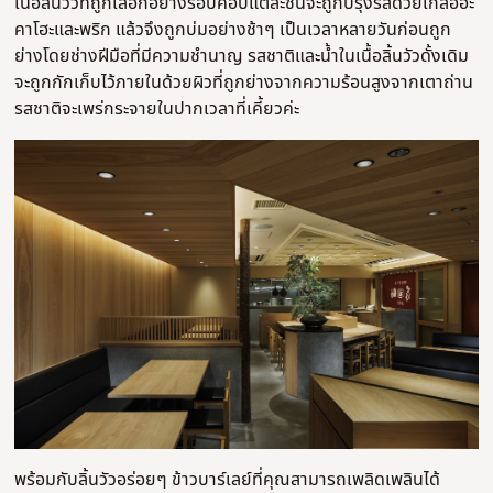
เนื้อลิ้นวัวที่ถูกเลือกอย่างรอบคอบแต่ละชิ้นจะถูกปรุงรสด้วยเกลืออะ
คาโฮะและพริก แล้วจึงถูกบ่มอย่างช้าๆ เป็นเวลาหลายวันก่อนถูก
ย่างโดยช่างฝีมือที่มีความชำนาญ รสชาติและน้ำในเนื้อลิ้นวัวดั้งเดิม
จะถูกกักเก็บไว้ภายในด้วยผิวที่ถูกย่างจากความร้อนสูงจากเตาถ่าน
รสชาติจะเพร่กระจายในปากเวลาที่เคี้ยวค่ะ
พร้อมกับลิ้นวัวอร่อยๆ ข้าวบาร์เลย์ที่คุณสามารถเพลิดเพลินได้