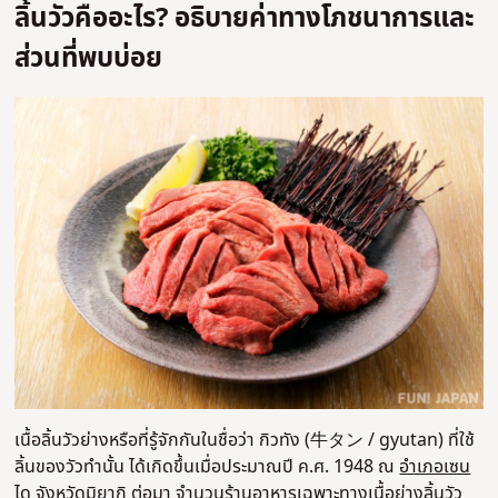
ลิ้นวัวคืออะไร? อธิบายค่าทางโภชนาการและ
ส่วนที่พบบ่อย
เนื้อลิ้นวัวย่างหรือที่รู้จักกันในชื่อว่า กิวทัง (牛タン / gyutan) ที่ใช้
ลิ้นของวัวทำนั้น ได้เกิดขึ้นเมื่อประมาณปี ค.ศ. 1948 ณ
อำเภอเซน
ได จังหวัดมิยากิ
ต่อมา จำนวนร้านอาหารเฉพาะทางเนื้อย่างลิ้นวัว