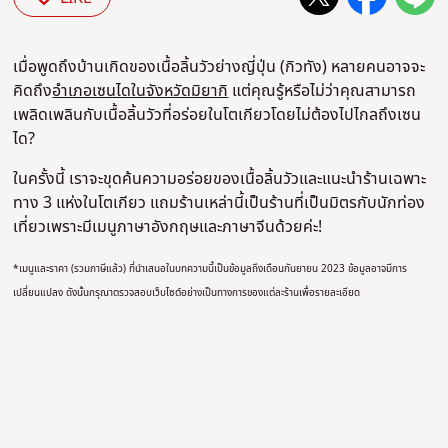
เมื่อพูดถึงบ้านเกิดของเนื้อลิ้นวัวย่างญี่ปุ่น (กิวทัง) หลายคนอาจจะ
คิดถึง
อำเภอเซนไดในจังหวัดมิยากิ
แต่คุณรู้หรือไม่ว่าคุณสามารถ
เพลิดเพลินกับเนื้อลิ้นวัวที่อร่อยในโตเกียวโดยไม่ต้องไปไกลถึงเซน
ได?
ในครั้งนี้ เราจะขุดค้นความอร่อยของเนื้อลิ้นวัวและแนะนำร้านเฉพาะ
ทาง 3 แห่งในโตเกียว แถมร้านเหล่านี้เป็นร้านที่เป็นมิตรกับนักท่อง
เที่ยวเพราะมีเมนูภาษาอังกฤษและภาษาจีนด้วยค่ะ!
*เมนูและราคา (รวมภาษีแล้ว) ที่นำเสนอในบทความนี้เป็นข้อมูลถึงเดือนกันยายน 2023 ข้อมูลอาจมีการ
เปลี่ยนแปลง ดังนั้นกรุณาตรวจสอบเว็บไซต์อย่างเป็นทางการของแต่ละร้านเพื่อรายละเอียด