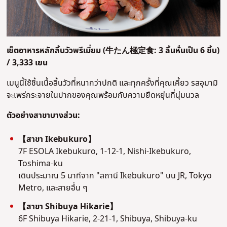
เซ็ตอาหารหลักลิ้นวัวพรีเมี่ยม (
牛たん極定食:
3 ลิ้นหั่นเป็น 6 ชิ้น
)
/ 3,333 เยน
เมนูนี้ใช้ชิ้นเนื้อลิ้นวัวที่หนากว่าปกติ และทุกครั้งที่คุณเคี้ยว รสอุมามิ
จะเพร่กระจายในปากของคุณพร้อมกับความยืดหยุ่นที่นุ่มนวล
ตัวอย่างสาขาบางส่วน:
【สาขา Ikebukuro】
7F ESOLA Ikebukuro, 1-12-1, Nishi-Ikebukuro,
Toshima-ku
เดินประมาณ 5 นาทีจาก "สถานี Ikebukuro" บน JR, Tokyo
Metro, และสายอื่น ๆ
【สาขา Shibuya Hikarie】
6F Shibuya Hikarie, 2-21-1, Shibuya, Shibuya-ku