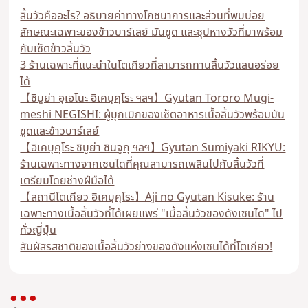
ลิ้นวัวคืออะไร? อธิบายค่าทางโภชนาการและส่วนที่พบบ่อย
ลักษณะเฉพาะของข้าวบาร์เลย์ มันขูด และซุปหางวัวที่มาพร้อม
กับเซ็ตข้าวลิ้นวัว
3 ร้านเฉพาะที่แนะนำในโตเกียวที่สามารถทานลิ้นวัวแสนอร่อย
ได้
【ชิบูย่า อุเอโนะ อิเคบุคุโระ ฯลฯ】Gyutan Tororo Mugi-
meshi NEGISHI: ผู้บุกเบิกของเซ็ตอาหารเนื้อลิ้นวัวพร้อมมัน
ขูดและข้าวบาร์เลย์
【อิเคบุคุโระ ชิบูย่า ชินจูกุ ฯลฯ】Gyutan Sumiyaki RIKYU:
ร้านเฉพาะทางจากเซนไดที่คุณสามารถเพลินไปกับลิ้นวัวที่
เตรียมโดยช่างฝีมือได้
【สถานีโตเกียว อิเคบุคุโระ】Aji no Gyutan Kisuke: ร้าน
เฉพาะทางเนื้อลิ้นวัวที่ได้เผยแพร่ "เนื้อลิ้นวัวของดังเซนได" ไป
ทั่วญี่ปุ่น
สัมผัสรสชาติของเนื้อลิ้นวัวย่างของดังแห่งเซนได้ที่โตเกียว!