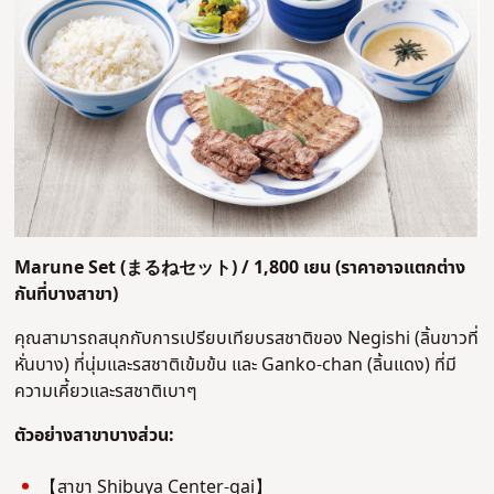
Marune Set (
まるね
セット
) / 1,800 เยน (ราคาอาจแตกต่าง
กันที่บางสาขา)
คุณสามารถสนุกกับการเปรียบเทียบรสชาติของ Negishi (ลิ้นขาวที่
หั่นบาง) ที่นุ่มและรสชาติเข้มข้น และ Ganko-chan (ลิ้นแดง) ที่มี
ความเคี้ยวและรสชาติเบาๆ
ตัวอย่างสาขาบางส่วน:
【สาขา Shibuya Center-gai】