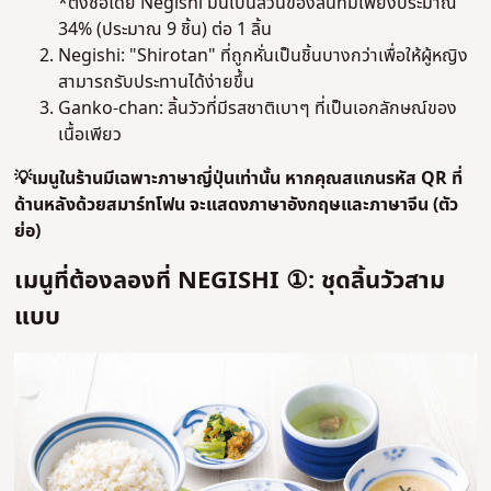
*ตั้งชื่อโดย Negishi มันเป็นส่วนของลิ้นที่มีเพียงประมาณ
34% (ประมาณ 9 ชิ้น) ต่อ 1 ลิ้น
Negishi: "Shirotan" ที่ถูกหั่นเป็นชิ้นบางกว่าเพื่อให้ผู้หญิง
สามารถรับประทานได้ง่ายขึ้น
Ganko-chan: ลิ้นวัวที่มีรสชาติเบาๆ ที่เป็นเอกลักษณ์ของ
เนื้อเพียว
💡เมนูในร้านมีเฉพาะภาษาญี่ปุ่นเท่านั้น หากคุณสแกนรหัส QR ที่
ด้านหลังด้วยสมาร์ทโฟน จะแสดงภาษาอังกฤษและภาษาจีน (ตัว
ย่อ)
เมนูที่ต้องลองที่ NEGISHI ①: ชุดลิ้นวัวสาม
แบบ