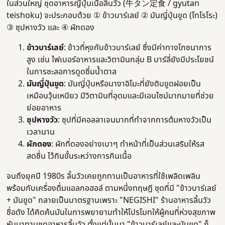
ในส่วนใหญ่ ชุดอาหารญี่ปุ่นเนื้อลิ้นวัว (牛タン定食 / gyutan
teishoku) จะประกอบด้วย ① ข้าวบาร์เลย์ ② มันญี่ปุ่นขูด (โทโรโระ)
③ ซุปหางวัว และ ④ ผักดอง
ข้าวบาร์เลย์
: ข้าวที่หุงกับข้าวบาร์เลย์ ซึ่งมีค่าทางโภชนาการ
สูง เช่น ไฟเบอร์อาหารและวิตามินกลุ่ม B บาร์ลี่ยังมีประโยชน์
ในการชะลอการดูดซึ่มน้ำตาล
มันญี่ปุ่นขูด
: มันญี่ปุ่นหรือนางาอิโมะที่ยังดิบขูดฝอยเป็น
เหมือนวุ้นเหนียว มีวิตามินที่อุดมและมีเอนไซม์มากมายที่ช่วย
ย่อยอาหาร
ซุปหางวัว
: ซุปที่มีคอลลาเจนมากที่ทำจากการต้มหางวัวเป็น
เวลานาน
ผักดอง
: ผักที่ดองอย่างเบาๆ ทำหน้าที่เป็นส่วนเสริมให้รส
สดชื่น ไว้กินขั้นระหว่างการกินเนื้อ
จนถึงยุคปี 1980s ลิ้นวัวเคยถูกทานเป็นอาหารที่ใช้เพลิดเพลิน
พร้อมกับเครื่องดื่มแอลกอฮอล์ ตามหนึ่งทฤษฎี ชุดที่มี "ข้าวบาร์เลย์
+ มันขูด" กลายเป็นมาตรฐานเพราะ "NEGISHI" ร้านอาหารลิ้นวัว
ชื่อดัง ได้คิดค้นมันในการพยายามทำให้โปรโมทให้ผู้คนที่ห่วงสุขภาพ
หันมาทานชุดอาหารลิ้นวัว ตั้งแต่นั้นมา "ข้าวบาร์เลย์และมันขูด" ก็