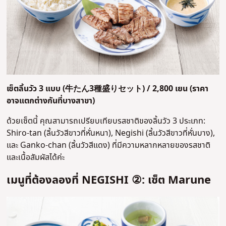
เซ็ตลิ้นวัว 3 แบบ (
牛たん3種盛りセット
) / 2,800 เยน (ราคา
อาจแตกต่างกันที่บางสาขา)
ด้วยเซ็ตนี้ คุณสามารถเปรียบเทียบรสชาติของลิ้นวัว 3 ประเภท:
Shiro-tan (ลิ้นวัวสีขาวที่หั่นหนา), Negishi (ลิ้นวัวสีขาวที่หั่นบาง),
และ Ganko-chan (ลิ้นวัวสีแดง) ที่มีความหลากหลายของรสชาติ
และเนื้อสัมผัสได้ค่ะ
เมนูที่ต้องลองที่ NEGISHI ②: เซ็ต Marune