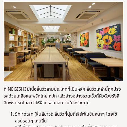
ที่ NEGISHI มีเนื้อลิ้นวัวสามประเภทที่เป็นหลัก ลิ้นวัวเหล่านี้ถูกปรุง
รสด้วยเกลือและพริกไทย หมัก แล้วย่างอย่างรวดเร็วที่ผิวด้วยรังสี
อินฟราเรดไกล ทำให้ผิวกรอบและภายในอร่อยนุ่ม
Shirotan (ลิ้นสีขาว): ลิ้นวัวที่นุ่มที่เสิร์ฟในชิ้นหนาๆ โดยใช้
ส่วนรอบๆ โคนลิ้น