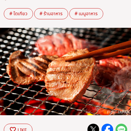
# โตเกียว
# ร้านอาหาร
# เมนูอาหาร
LIKE