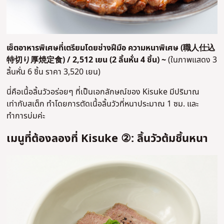
เซ็ตอาหารพิเศษที่เตรียมโดย
ช่างฝีมือ
ความหนาพิเศษ
(
職人仕込
特切り厚焼定食
) / 2,512 เยน (2 ลิ้นหั่น 4 ชิ้น) ~
(ในภาพแสดง 3
ลิ้นหั่น 6 ชิ้น ราคา 3,520 เยน)
นี่คือเนื้อลิ้นวัวอร่อยๆ ที่เป็นเอกลักษณ์ของ Kisuke มีปริมาณ
เท่ากับสเต็ก ทำโดยการตัดเนื้อลิ้นวัวที่หนาประมาณ 1 ซม. และ
ทำการบ่มค่ะ
เมนูที่ต้องลองที่ Kisuke ②: ลิ้นวัวต้มชิ้นหนา