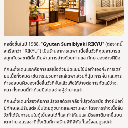
ก่อตั้งขึ้นในปี 1988, "
Gyutan Sumibiyaki RIKYU
" (ต่อจากนี้
จะเรียกว่า "RIKYU") เป็นร้านอาหารเฉพาะเนื้อลิ้นวัวที่คุณสามารถ
สนุกกับรสชาติดั้งเดิมผ่านการย่างด้วยถ่านและทักษะของช่างฝีมือ
ทักษะดั้งเดิมแรกคือการแล่เนื้อด้วยมีดแบบใช้มือทำเองค่ะ การเตรี
ยมเนื้อทั้งหมด เช่น กระบวนการแล่เฉพาะส่วนที่นุ่ม การหั่น และการ
ทำรอยบนผิวของเนื้อลิ้นวัวที่หั่นแล้วเพื่อให้ง่ายต่อการกัดแม้ว่าจะ
หนา ทั้งหมดนี้ทำด้วยมือโดยช่างผู้ชำนาญค่ะ
ทักษะดั้งเดิมที่สองคือการปรุงรสด้วยเกลือที่ปรุงด้วยมือ ช่างฝีมือที่
มีทักษะจะปรับแต่ละชิ้นโดยดูขนาดและความหนา โดยการย่างเนื้อลิ้น
วัวที่ได้รับการบ่มในตู้เย็นจนได้ที่และทำให้นุ่มและมีรสชาติมากขึ้นบน
เตาถ่าน จนรสชาติดั้งเดิมที่ทางร้านพิถีพิถันก็เสร็จสมบูรณ์ค่ะ