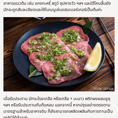
อาหารแนวต้ม เช่น แกงกะหรี่ สตูว์ ซุปหางวัว ฯลฯ และใต้โคนลิ้นยัง
มักจะถูกสับละเอียดและใช้ในเมนูเช่นแฮมเบอร์เกอร์เป็นต้นค่ะ
เมื่อรับประทาน มักจะโรยเกลือ หรือเกลือ + มะนาว พริกผงผสมยูซุ
ฯลฯ หรือรับประทานกับต้นหอม นอกจากนี้ หากปรุงอย่างตรงตาม
มาตรฐานสำหรับอาหารดิบ ก็ยังสามารถเพลิดเพลินกับการทานเป็น
ซาชิมิได้ด้วยค่ะ