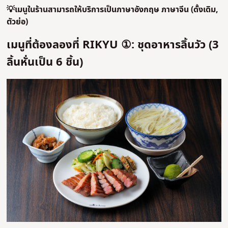
💡เมนูในร้านสามารถให้บริการเป็นภาษาอังกฤษ ภาษาจีน (ดั้งเดิม,
ตัวย่อ)
เมนูที่ต้องลองที่ RIKYU ①: ชุดอาหารลิ้นวัว (3
ลิ้นหั่นเป็น 6 ชิ้น)