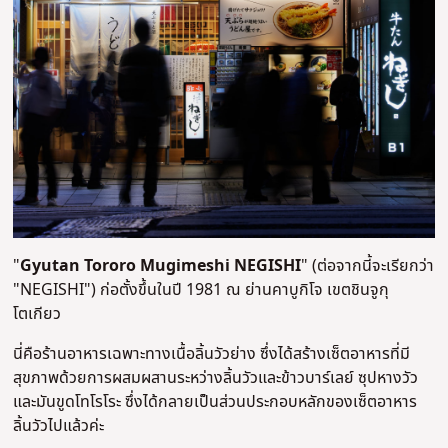
"
Gyutan Tororo Mugimeshi NEGISHI
" (ต่อจากนี้จะเรียกว่า
"NEGISHI") ก่อตั้งขึ้นในปี 1981 ณ ย่านคาบูกิโจ เขตชินจูกุ
โตเกียว
นี่คือร้านอาหารเฉพาะทางเนื้อลิ้นวัวย่าง ซึ่งได้สร้างเซ็ตอาหารที่มี
สุขภาพด้วยการผสมผสานระหว่างลิ้นวัวและข้าวบาร์เลย์ ซุปหางวัว
และมันขูดโทโรโระ ซึ่งได้กลายเป็นส่วนประกอบหลักของเซ็ตอาหาร
ลิ้นวัวไปแล้วค่ะ