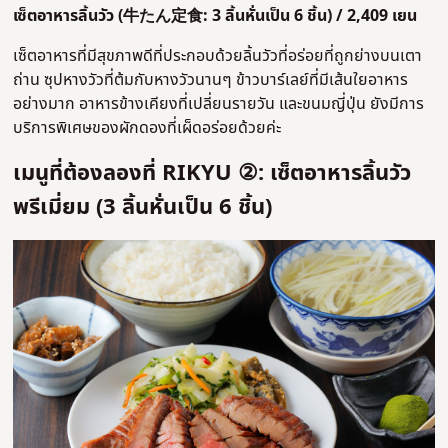
เซ็ตอาหารลิ้นวัว (
牛たん定食:
3 ลิ้นหั่นเป็น 6 ชิ้น
) / 2,409 เยน
เซ็ตอาหารที่มีสุขภาพดีที่ประกอบด้วยลิ้นวัวที่อร่อยที่ถูกย่างบนเตา
ถ่าน ซุปหางวัวที่ต้มกับหางวัวนานๆ ข้าวบาร์เลย์ที่มีเส้นใยอาหาร
อย่างมาก อาหารข้างเคียงที่เปลี่ยนรายวัน และขนมญี่ปุ่น ยังมีการ
บริการพิเศษของผักดองที่เผ็ดอร่อยด้วยค่ะ
เมนูที่ต้องลองที่ RIKYU ②: เซ็ตอาหารลิ้นวัว
พรีเมี่ยม (3 ลิ้นหั่นเป็น 6 ชิ้น)