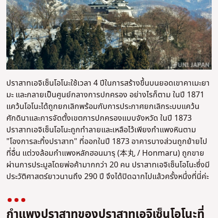
ปราสาทเอจิเซ็นโอโนะใช้เวลา 4 ปีในการสร้างขึ้นบนยอดเขาคาเมะยา
มะ และกลายเป็นศูนย์กลางการปกครอง อย่างไรก็ตาม ในปี 1871
แคว้นโอโนะได้ถูกยกเลิกพร้อมกับการประกาศยกเลิกระบบแคว้น
ศักดินาและการจัดตั้งเขตการปกครองแบบจังหวัด ในปี 1873
ปราสาทเอจิเซ็นโอโนะถูกทำลายและเหลือไว้เพียงกำแพงหินตาม
"โองการละทิ้งปราสาท" ที่ออกในปี 1873 อาคารบางส่วนถูกย้ายไป
ที่อื่น แต่วงล้อมกำแพงหลักฮอนมารุ (本丸 / Honmaru) ถูกขาย
ผ่านการประมูลโดยพ่อค้ามากกว่า 20 คน ปราสาทเอจิเซ็นโอโนะซึ่งมี
ประวัติศาสตร์ยาวนานถึง 290 ปี จึงได้ปิดฉากไปแล้วครั้งหนึ่งที่นี่ค่ะ
กำแพงปราสาทของปราสาทเอจิเซ็นโอโนะที่