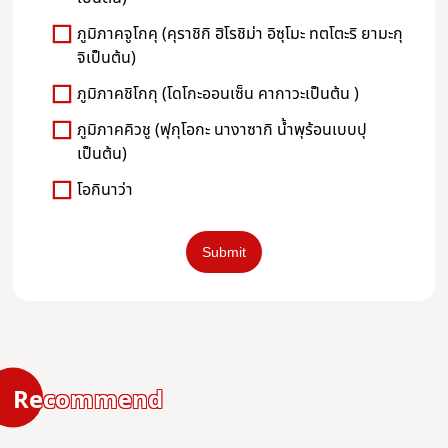
ภูมิภาคจูโกคุ (คุราชิกิ ฮิโรชิม่า อิซุโมะ ทตโตะริ ยามะกุ
จิเป็นต้น)
ภูมิภาคชิโกกุ (โดโกะออนเซ็น คากาวะเป็นต้น )
ภูมิภาคคิวชู (ฟุกุโอกะ นางาซากิ น้ำพุร้อนเบบปุ
เป็นต้น)
โอกินาว่า
Recommend