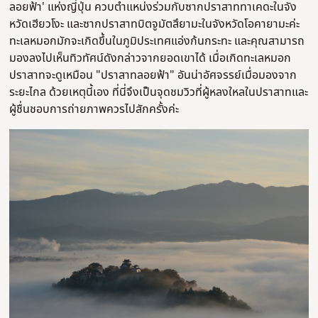
ลอยฟ้า' แห่งญี่ปุ่น ควบตำแหน่งร่วมกับซากปราสาททาเคดะในจัง
หวัดเฮียวโงะ และซากปราสาทบิตจูมัตสึยามะในจังหวัดโอคายามะค่ะ
ทะเลหมอกมักจะเกิดขึ้นในภูมิประเทศแอ่งก้นกระทะ และคุณสามารถ
มองลงไปเห็นทิวทัศน์ดังกล่าวจากยอดเขาได้ เมื่อเกิดทะเลหมอก
ปราสาทจะดูเหมือน "ปราสาทลอยฟ้า" อันน่าอัศจรรย์เมื่อมองจาก
ระยะไกล ด้วยเหตุนี้เอง ที่นี่จึงเป็นจุดชมวิวที่ผู้หลงใหลในปราสาทและ
ผู้ชื่นชอบการถ่ายภาพควรไปสักครั้งค่ะ