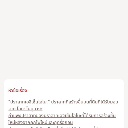
หัวข้อเรื่อง
"ปราสาทเอจิเซ็นโอโนะ" ปราสาทที่สร้างขึ้นบนที่ดินที่ได้รับมอบ
จาก โอดะ โนบุนางะ
กำแพงปราสาทของปราสาทเอจิเซ็นโอโนะที่ได้รับการสร้างขึ้น
ใหม่หลังจากถูกไฟไหม้และถูกรื้อถอน