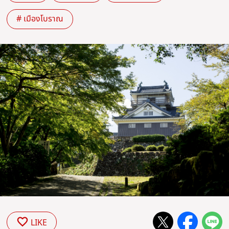
# เมืองโบราณ
LIKE