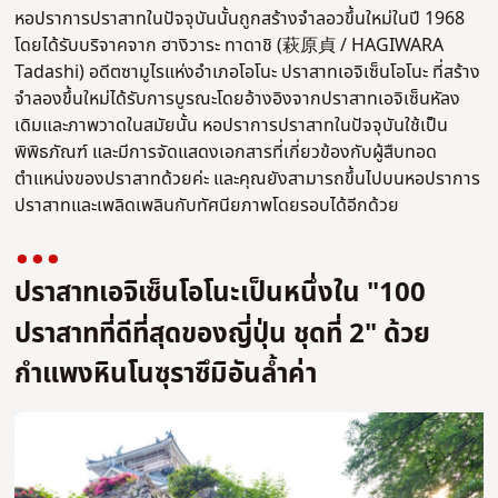
หอปราการปราสาทในปัจจุบันนั้นถูกสร้างจำลอวขึ้นใหม่ในปี 1968
โดยได้รับบริจาคจาก ฮางิวาระ ทาดาชิ (萩原貞 / HAGIWARA
Tadashi) อดีตซามูไรแห่งอำเภอโอโนะ ปราสาทเอจิเซ็นโอโนะ ที่สร้าง
จำลองขึ้นใหม่ได้รับการบูรณะโดยอ้างอิงจากปราสาทเอจิเซ็นหัลง
เดิมและภาพวาดในสมัยนั้น หอปราการปราสาทในปัจจุบันใช้เป็น
พิพิธภัณฑ์ และมีการจัดแสดงเอกสารที่เกี่ยวข้องกับผู้สืบทอด
ตำแหน่งของปราสาทด้วยค่ะ และคุณยังสามารถขึ้นไปบนหอปราการ
ปราสาทและเพลิดเพลินกับทัศนียภาพโดยรอบได้อีกด้วย
ปราสาทเอจิเซ็นโอโนะเป็นหนึ่งใน "100
ปราสาทที่ดีที่สุดของญี่ปุ่น ชุดที่ 2" ด้วย
กำแพงหินโนซุราซึมิอันล้ำค่า