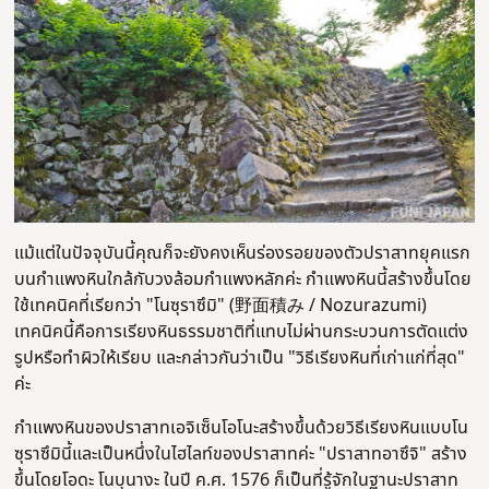
แม้แต่ในปัจจุบันนี้คุณก็จะยังคงเห็นร่องรอยของตัวปราสาทยุคแรก
บนกำแพงหินใกล้กับวงล้อมกำแพงหลักค่ะ กำแพงหินนี้สร้างขึ้นโดย
ใช้เทคนิคที่เรียกว่า "โนซุราซึมิ" (野面積み / Nozurazumi)
เทคนิคนี้คือการเรียงหินธรรมชาติที่แทบไม่ผ่านกระบวนการตัดแต่ง
รูปหรือทำผิวให้เรียบ และกล่าวกันว่าเป็น "วิธีเรียงหินที่เก่าแก่ที่สุด"
ค่ะ
กำแพงหินของปราสาทเอจิเซ็นโอโนะสร้างขึ้นด้วยวิธีเรียงหินแบบโน
ซุราซึมินี้และเป็นหนึ่งในไฮไลท์ของปราสาทค่ะ "ปราสาทอาซึจิ" สร้าง
ขึ้นโดยโอดะ โนบุนางะ ในปี ค.ศ. 1576 ก็เป็นที่รู้จักในฐานะปราสาท