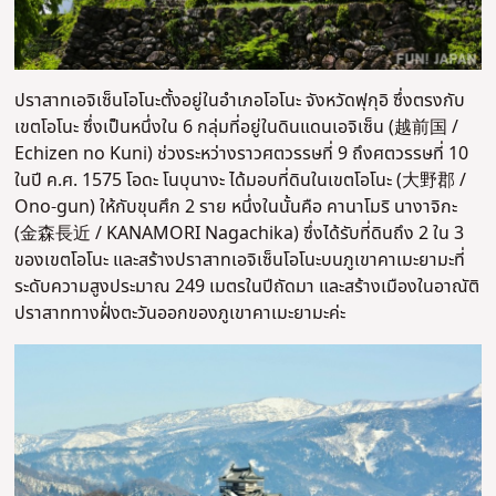
ปราสาทเอจิเซ็นโอโนะตั้งอยู่ในอำเภอโอโนะ จังหวัดฟุกุอิ ซึ่งตรงกับ
เขตโอโนะ ซึ่งเป็นหนึ่งใน 6 กลุ่มที่อยู่ในดินแดนเอจิเซ็น (越前国 /
Echizen no Kuni) ช่วงระหว่างราวศตวรรษที่ 9 ถึงศตวรรษที่ 10
ในปี ค.ศ. 1575 โอดะ โนบุนางะ ได้มอบที่ดินในเขตโอโนะ (大野郡 /
Ono-gun) ให้กับขุนศึก 2 ราย หนึ่งในนั้นคือ คานาโมริ นางาจิกะ
(金森長近 / KANAMORI Nagachika) ซึ่งได้รับที่ดินถึง 2 ใน 3
ของเขตโอโนะ และสร้างปราสาทเอจิเซ็นโอโนะบนภูเขาคาเมะยามะที่
ระดับความสูงประมาณ 249 เมตรในปีถัดมา และสร้างเมืองในอาณัติ
ปราสาททางฝั่งตะวันออกของภูเขาคาเมะยามะค่ะ