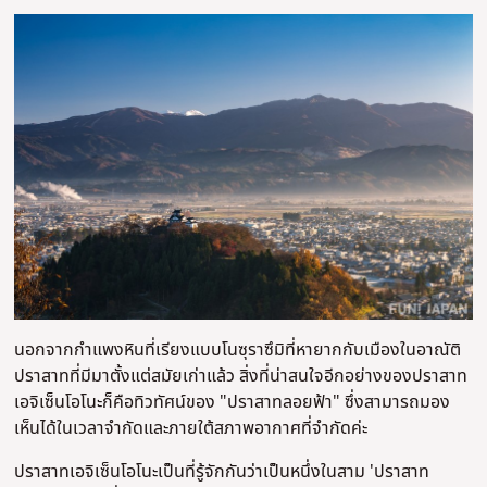
นอกจากกำแพงหินที่เรียงแบบโนซุราซึมิที่หายากกับเมืองในอาณัติ
ปราสาทที่มีมาตั้งแต่สมัยเก่าแล้ว สิ่งที่น่าสนใจอีกอย่างของปราสาท
เอจิเซ็นโอโนะก็คือทิวทัศน์ของ "ปราสาทลอยฟ้า" ซึ่งสามารถมอง
เห็นได้ในเวลาจำกัดและภายใต้สภาพอากาศที่จำกัดค่ะ
ปราสาทเอจิเซ็นโอโนะเป็นที่รู้จักกันว่าเป็นหนึ่งในสาม 'ปราสาท