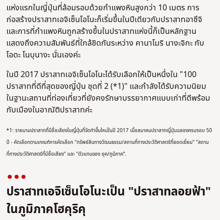
แห่งแรกในญี่ปุ่นที่ล้อมรอบด้วยกำแพงหินสูงกว่า 10 เมตร การ
ก่อสร้างปราสาทเอจิเซ็นโอโนะก็เริ่มขึ้นในปีเดียวกับปราสาทอาซึจิ
และการที่กำแพงหินถูกสร้างขึ้นในปราสาทแห่งนี้ก็เป็นหลักฐาน
แสดงถึงความสัมพันธ์ที่ใกล้ชิดกันระหว่าง คานาโมริ นางะจิกะ กับ
โอดะ โนบุนางะ นั่นเองค่ะ
ในปี 2017 ปราสาทเอจิเซ็นโอโนะได้รับเลือกให้เป็นหนึ่งใน "100
ปราสาทที่ดีที่สุดของญี่ปุ่น ชุดที่ 2 (*1)" และกำลังได้รับความนิยม
ในฐานะสถานที่ท่องเที่ยวที่ยังคงรักษาบรรยากาศแบบเก่าที่ดีพร้อม
กับเมืองในอาณัติปราสาทค่ะ
*1: รายนามปราสาทที่มีชื่อเสียงในญี่ปุ่นที่จัดทำขึ้นใหม่ในปี 2017 เมื่อสมาคมปราสาทญี่ปุ่นฉลองครบรอบ 50
ปี - คัดเลือกตามเกณฑ์การคัดเลือก "ทรัพย์สินทางวัฒนธรรม/สถานที่ทางประวัติศาสตร์ที่ยอดเยี่ยม" "สถาน
ที่ทางประวัติศาสตร์ที่มีชื่อเสียง" และ "ตัวแทนของ ยุค/ภูมิภาค”.
ปราสาทเอจิเซ็นโอโนะเป็น "ปราสาทลอยฟ้า"
ในภูมิภาคโฮคุริคุ