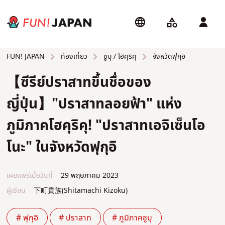
ท่องเที่ยว
ชูบุ / โฮคุริคุ
จังหวัดฟุกุอิ
FUN! JAPAN
【ซีรีย์ปราสาทขึ้นชื่อของ
ญี่ปุ่น】"ปราสาทลอยฟ้า" แห่ง
ภูมิภาคโฮคุริคุ! "ปราสาทเอจิเซ็นโอ
โนะ" ในจังหวัดฟุกุอิ
เผยแพร่เมื่อวันที่
29 พฤษภาคม 2023
ผู้เขียน
下町貴族(Shitamachi Kizoku)
# ฟุกุอิ
# ปราสาท
# ภูมิภาคชูบุ