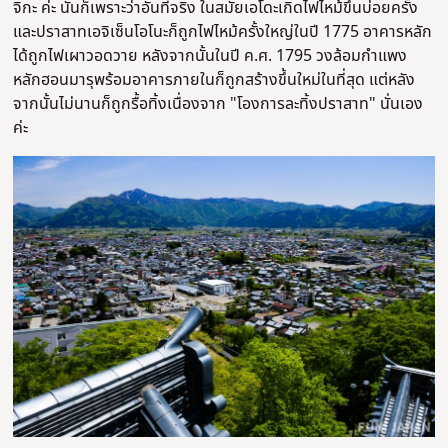
จิกะ ค่ะ นั่นก็เพราะว่าอันทีจริง ในสมัยเอโดะเกิดไฟไหม้ขึ้นบ่อยครั้ง
และปราสาทเอจิเซ็นโอโนะก็ถูกไฟไหม้ครั้งใหญ่ในปี 1775 อาคารหลัก
ได้ถูกไฟเผาวอดวาย หลังจากนั้นในปี ค.ศ. 1795 วงล้อมกำแพง
หลักฮอนมารุพร้อมอาคารภายในก็ถูกสร้างขึ้นใหม่ในที่สุด แต่หลัง
จากนั้นไม่นานก็ถูกรื้อทิ้งเนื่องจาก "โองการละทิ้งปราสาท" นั่นเอง
ค่ะ