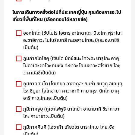
ในการเดินทางครั้งต่อไปที่ประเทศญี่ปุ่น คุณต้องการจะไป
เที่ยวที่พื้นที่ไหน (เลือกตอบได้หลายข้อ)
ฮอกไกโด (ซัปโปโร โอตารุ ฮาโกดาเตะ นิเซโกะ ฟุราโนะ
อะซาฮิกาวะ โนโบริเบทสึ ทะเลสาบโทยะ บิเอะ อะบาชิริ
เป็นต้น)
ภูมิภาคโทโฮคุ (เซนได มัทซึชิมะ โทวะดะ นารุโกะ คาคุ
โนดาเตะ ซาโอะ กินซัง ทะซาวะ โยเนซาวะ ฮิโรซากิ ไอซุ
วะคามัสซึเป็นต้น)
ภูมิภาคคันโต (โตเกียว อาซาคุสะ กินซ่า ชินจูกุ อิเคบุคุ
โระ ชิบูย่า โยโกฮามา คาวาซากิ คามาคุระ นิกโก มาคุ
ฮาริ คาวะโกะเอะเป็นต้น)
ภูมิภาคจูบุ (ภูเขาไฟฟูจิ นาโกย่า ฮานามากิ ชิราคาวา
โกะ คานาซาวะเป็นต้น)
ภูมิภาคคินคิ (โอซาก้า เกียวโต นาราโกเบ โคยะซัง
เป็นต้น)