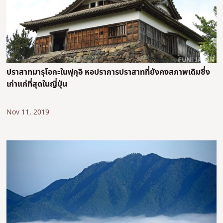
ปราสาทมารุโอกะในฟุกุอิ หอปราการปราสาทที่ยังคงสภาพเดิมซึ่ง
เก่าแก่ที่สุดในญี่ปุ่น
Nov 11, 2019