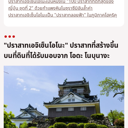
ปราสาทเอจิเซ็นโอโนะเป็นหนึ่งใน "100 ปราสาทที่ดีที่สุดของ
ญี่ปุ่น ชุดที่ 2" ด้วยกำแพงหินโนซุราซึมิอันล้ำค่า
ปราสาทเอจิเซ็นโอโนะเป็น "ปราสาทลอยฟ้า" ในภูมิภาคโฮคุริคุ
"ปราสาทเอจิเซ็นโอโนะ" ปราสาทที่สร้างขึ้น
บนที่ดินที่ได้รับมอบจาก โอดะ โนบุนางะ