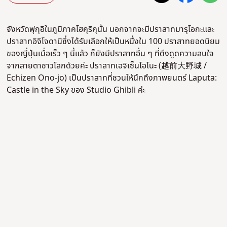
จังหวัดฟุกุอิในภูมิภาคโฮคุริคุนั้น นอกจากจะมีปราสาทมารุโอกะและ
ปราสาทอิจิโจดานิซึ่งได้รับเลือกให้เป็นหนึ่งใน 100 ปราสาทยอดนิยม
ของญี่ปุ่นเมื่อเร็ว ๆ นี้แล้ว ก็ยังมีปราสาทอื่น ๆ ที่ดึงดูดความสนใจ
จากสายตาชาวโลกด้วยค่ะ ปราสาทเอจิเซ็นโอโนะ (越前大野城 /
Echizen Ono-jo) เป็นปราสาทที่ชวนให้นึกถึงภาพยนตร์ Laputa:
Castle in the Sky ของ Studio Ghibli ค่ะ