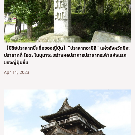
【ซีรีย์ปราสาทขึ้นชื่อของญี่ปุ่น】"ปราสาทอาซึจิ" แห่งจังหวัดชิงะ
ปราสาทที่ โอดะ โนบุนางะ สร้างหอปราการปราสาทระฟ้าแห่งแรก
ของญี่ปุ่นขึ้น
Apr 11, 2023