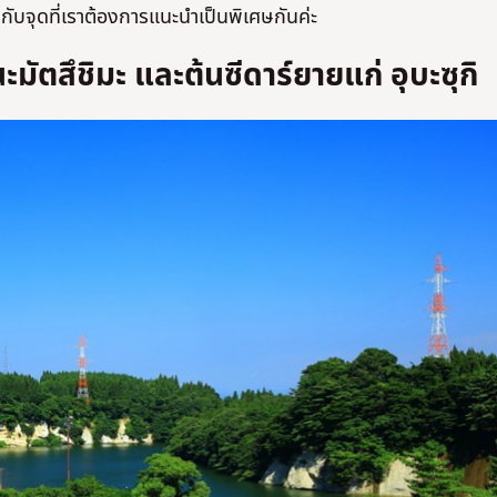
บจุดที่เราต้องการแนะนำเป็นพิเศษกันค่ะ
มัตสึชิมะ และต้นซีดาร์ยายแก่ อุบะซุกิ