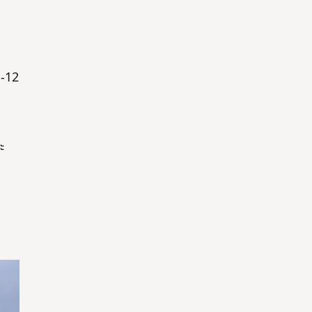
ใช่
ใช่
1-12
ู
ะ