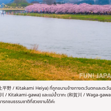
 (北上平野 / Kitakami Heiya) ที่ถูกขนาบข้างทางตะวันตกและตะวั
มิ (北上川 / Kitakami-gawa) และแม่น้ำวากะ (和賀川 / Waga-gawa
สามารถชมธรรมชาติที่สวยงามได้ค่ะ