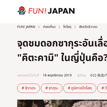
ท่องเที่ยว
โทโฮคุ
จังหวัดอิวาเตะ
FUN! JAPAN
จุดชมดอกซากุระอันเลื่
"คิตะคามิ" ในญี่ปุ่นคือ
เผยแพร่เมื่อวันที่
18 พฤศจิกายน 2019
ผู้เขียน
小口 拓也/Ta
# อิวาเตะ
# ซากุระ
# ภูมิภาคโทโฮคุ
# ว