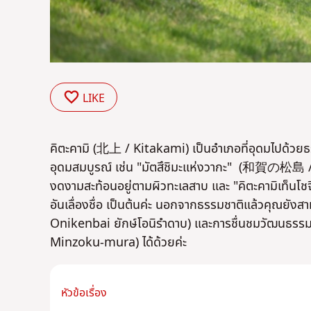
LIKE
คิตะคามิ (北上 / Kitakami) เป็นอำเภอที่อุดมไปด้วยธร
อุดมสมบูรณ์ เช่น "
มัตสึชิมะแห่ง
วากะ" (和賀の松島 / Wag
งดงามสะท้อนอยู่ตามผิวทะเลสาบ และ "คิตะคามิเท็
อันเลื่องชื่อ เป็นต้นค่ะ นอกจากธรรมชาติแล้วคุณยังส
Onikenbai ยักษ์
โอนิ
รำดาบ) และการชื่นชมวัฒนธรร
Minzoku-mura) ได้ด้วยค่ะ
หัวข้อเรื่อง