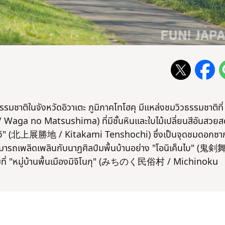
รมชาติในจังหวัดอิวาเตะ ภูมิภาคโทโฮคุ มีแหล่งชมวิวธรรมชาติที่
a no Matsushima) ที่มีชั้นหินและใบไม้เปลี่ยนสีอันสวยส
นโชจิ" (北上展勝地 / Kitakami Tenshochi) ซึ่งเป็นจุดชมดอกซาก
ามารถเพลิดเพลินกับ
นาฏศิลป์
มพื้นบ้านอย่าง "โอนิเค็นไบ" (鬼剣舞
มที่ "หมู่บ้านพื้นเมืองมิจิโนกุ" (みちのく民俗村 / Michinoku