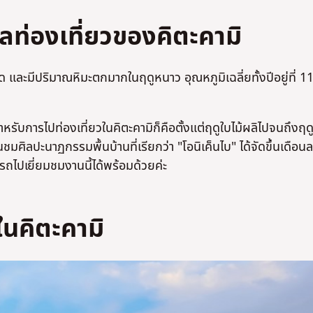
ท่องเที่ยวของคิตะคามิ
ไม่ใช่
ไม่ใช่
ัด และมีปริมาณหิมะตกมากในฤดูหนาว อุณหภูมิเฉลี่ยทั้งปีอยู่ที่ 1
รับการไปท่องเที่ยวในคิตะคามิก็คือตั้งแต่ฤดูใบไม้ผลิไปจนถึงฤด
ชมศิลปะนาฏกรรมพื้นบ้านที่เรียกว่า "โอนิเค็นไบ" ได้จัดขึ้นเดือนล
ารถไปเยี่ยมชมงานนี้ได้พร้อมด้วยค่ะ
ในคิตะคามิ