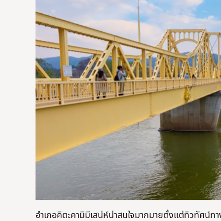
อำเภอคิตะคามิมีเสน่ห์น่าสนใจมากมายตั้งแต่ทิวทัศน