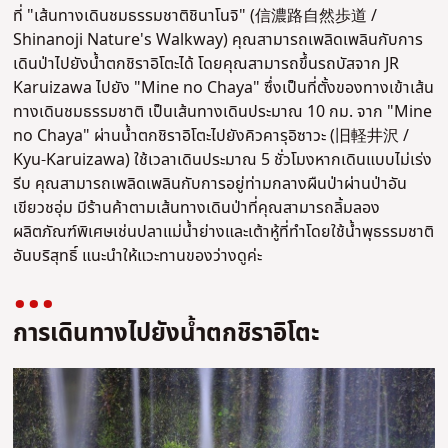
ที่ "เส้นทางเดินชมธรรมชาติชินาโนจิ" (信濃路自然歩道 /
Shinanoji Nature's Walkway) คุณสามารถเพลิดเพลินกับการ
เดินป่าไปยังน้ำตกชิราอิโตะได้ โดยคุณสามารถขึ้นรถบัสจาก JR
Karuizawa ไปยัง "Mine no Chaya" ซึ่งเป็นที่ตั้งของทางเข้าเส้น
ทางเดินชมธรรมชาติ เป็นเส้นทางเดินประมาณ 10 กม. จาก "Mine
no Chaya" ผ่านน้ำตกชิราอิโตะไปยังคิวคารุอิซาวะ (旧軽井沢 /
Kyu-Karuizawa) ใช้เวลาเดินประมาณ 5 ชั่วโมงหากเดินแบบไม่เร่ง
รีบ คุณสามารถเพลิดเพลินกับการอยู่ท่ามกลางผืนป่าผ่านป่าอัน
เขียวชอุ่ม มีร้านค้าตามเส้นทางเดินป่าที่คุณสามารถลิ้มลอง
ผลิตภัณฑ์พิเศษเช่นปลาแม่น้ำย่างและเต้าหู้ที่ทำโดยใช้น้ำพุธรรมชาติ
อันบริสุทธิ์ แนะนำให้แวะทานของว่างดูค่ะ
การเดินทางไปยังน้ำตกชิราอิโตะ