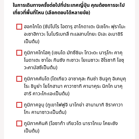
ในการเดินทางครั้งต่อไปที่ประเทศญี่ปุ่น คุณต้องการจะไป
เที่ยวที่พื้นที่ไหน (เลือกตอบได้หลายข้อ)
ฮอกไกโด (ซัปโปโร โอตารุ ฮาโกดาเตะ นิเซโกะ ฟุราโนะ
อะซาฮิกาวะ โนโบริเบทสึ ทะเลสาบโทยะ บิเอะ อะบาชิริ
เป็นต้น)
ภูมิภาคโทโฮคุ (เซนได มัทซึชิมะ โทวะดะ นารุโกะ คาคุ
โนดาเตะ ซาโอะ กินซัง ทะซาวะ โยเนซาวะ ฮิโรซากิ ไอซุ
วะคามัสซึเป็นต้น)
ภูมิภาคคันโต (โตเกียว อาซาคุสะ กินซ่า ชินจูกุ อิเคบุคุ
โระ ชิบูย่า โยโกฮามา คาวาซากิ คามาคุระ นิกโก มาคุ
ฮาริ คาวะโกะเอะเป็นต้น)
ภูมิภาคจูบุ (ภูเขาไฟฟูจิ นาโกย่า ฮานามากิ ชิราคาวา
โกะ คานาซาวะเป็นต้น)
ภูมิภาคคินคิ (โอซาก้า เกียวโต นาราโกเบ โคยะซัง
เป็นต้น)