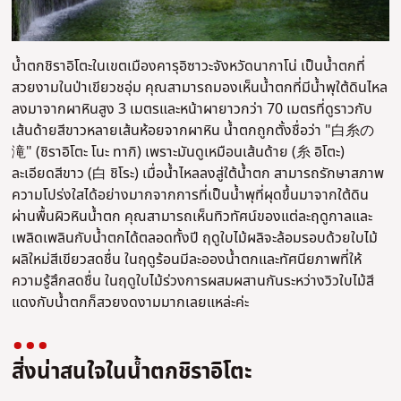
น้ำตกชิราอิโตะในเขตเมืองคารุอิซาวะจังหวัดนากาโน่ เป็นน้ำตกที่
สวยงามในป่าเขียวชอุ่ม คุณสามารถมองเห็นน้ำตกที่มีน้ำพุใต้ดินไหล
ลงมาจากผาหินสูง 3 เมตรและหน้าผายาวกว่า 70 เมตรที่ดูราวกับ
เส้นด้ายสีขาวหลายเส้นห้อยจากผาหิน น้ำตกถูกตั้งชื่อว่า "白糸の
滝" (ชิราอิโตะ โนะ ทากิ) เพราะมันดูเหมือนเส้นด้าย (糸 อิโตะ)
ละเอียดสีขาว (白 ชิโระ) เมื่อน้ำไหลลงสู่ใต้น้ำตก สามารถรักษาสภาพ
ความโปร่งใสได้อย่างมากจากการที่เป็นน้ำพุที่ผุดขึ้นมาจากใต้ดิน
ผ่านพื้นผิวหินน้ำตก คุณสามารถเห็นทิวทัศน์ของแต่ละฤดูกาลและ
เพลิดเพลินกับน้ำตกได้ตลอดทั้งปี ฤดูใบไม้ผลิจะล้อมรอบด้วยใบไม้
ผลิใหม่สีเขียวสดชื่น ในฤดูร้อนมีละอองน้ำตกและทัศนียภาพที่ให้
ความรู้สึกสดชื่น ในฤดูใบไม้ร่วงการผสมผสานกันระหว่างวิวใบไม้สี
แดงกับน้ำตกก็สวยงดงามมากเลยแหล่ะค่ะ
สิ่งน่าสนใจในน้ำตกชิราอิโตะ