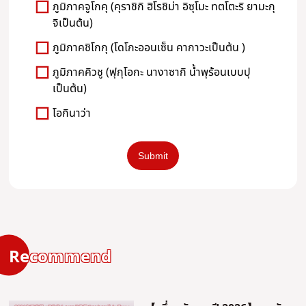
ภูมิภาคจูโกคุ (คุราชิกิ ฮิโรชิม่า อิซุโมะ ทตโตะริ ยามะกุ
จิเป็นต้น)
ภูมิภาคชิโกกุ (โดโกะออนเซ็น คากาวะเป็นต้น )
ภูมิภาคคิวชู (ฟุกุโอกะ นางาซากิ น้ำพุร้อนเบบปุ
เป็นต้น)
โอกินาว่า
Recommend