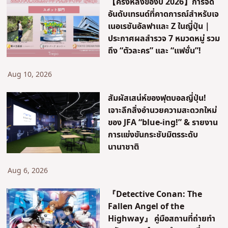
【ครึ่งหลังของปี 2026】การจัด
อันดับเทรนด์ที่คาดการณ์สำหรับเจ
เนอเรชันอัลฟาและ Z ในญี่ปุ่น｜
ประกาศผลสำรวจ 7 หมวดหมู่ รวม
ถึง “ตัวละคร” และ “แฟชั่น”!
Aug 10, 2026
สัมผัสเสน่ห์ของฟุตบอลญี่ปุ่น!
เจาะลึกสิ่งอำนวยความสะดวกใหม่
ของ JFA “blue-ing!” & รายงาน
การแข่งขันกระชับมิตรระดับ
นานาชาติ
Aug 6, 2026
『Detective Conan: The
Fallen Angel of the
Highway』 คู่มือสถานที่ถ่ายทำ