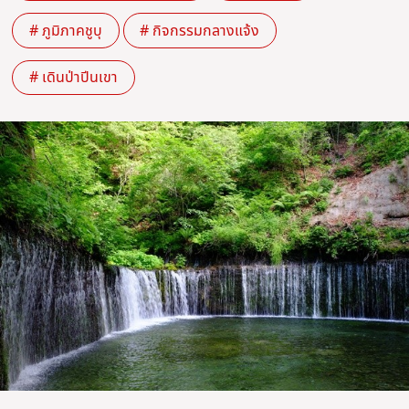
# ภูมิภาคชูบุ
# กิจกรรมกลางแจ้ง
# เดินป่าปีนเขา