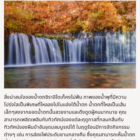
สิ่งน่าสนใจของน้ำตกชิราอิโตะก็คงไม่พ้น ภาพของน้ำพุที่มีความ
โปร่งใสเป็นพิเศษที่ไหลลงไปในแอ่งใต้น้ำตก น้ำตกที่ไหลเป็นเส้น
เล็กๆลงจากยอดน้ำตกนั้นสวยงามและดึงดูดผู้คนมากมาย คุณ
สามารถเพลิดเพลินกับทิวทัศน์ของแต่ละฤดูกาลที่กลมกลืนกับ
ทิวทัศน์ของผืนป่าอันอุดมสมบูรณ์ได้ ในฤดูร้อนมีการจัดกิจกรรม
ต่างๆ เช่น การส่องไฟประดับยามกลางคืน ซึ่งคุณสามารถเห็นน้ำตก