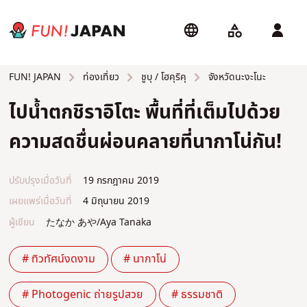
ท่องเที่ยว
ชูบุ / โฮคุริคุ
จังหวัดนะงะโนะ
FUN! JAPAN
ไปน้ำตกชิราอิโตะ พื้นที่ที่เต็มไปด้วย
ความสดชื่นผ่อนคลายที่นากาโน่กัน!
ปรับปรุงเมื่อวันที่
19 กรกฎาคม 2019
เผยแพร่เมื่อวันที่
4 มิถุนายน 2019
ผู้เขียน
たなか あや/Aya Tanaka
# ทิวทัศน์งดงาม
# นากาโน่
# Photogenic ถ่ายรูปสวย
# ธรรมชาติ