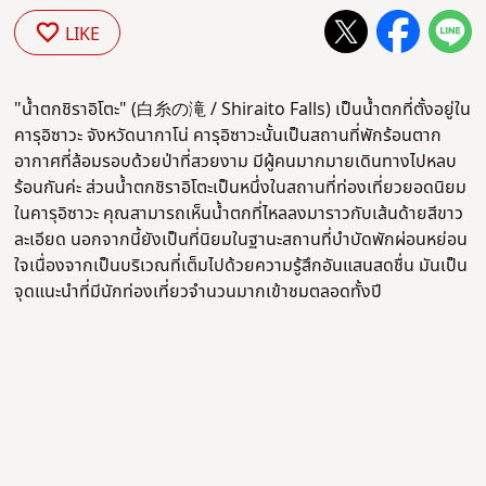
LIKE
"น้ำตกชิราอิโตะ" (白糸の滝 / Shiraito Falls) เป็นน้ำตกที่ตั้งอยู่ใน
คารุอิซาวะ จังหวัดนากาโน่ คารุอิซาวะนั้นเป็นสถานที่พักร้อนตาก
อากาศที่ล้อมรอบด้วยป่าที่สวยงาม มีผู้คนมากมายเดินทางไปหลบ
ร้อนกันค่ะ ส่วนน้ำตกชิราอิโตะเป็นหนึ่งในสถานที่ท่องเที่ยวยอดนิยม
ในคารุอิซาวะ คุณสามารถเห็นน้ำตกที่ไหลลงมาราวกับเส้นด้ายสีขาว
ละเอียด นอกจากนี้ยังเป็นที่นิยมในฐานะสถานที่บำบัดพักผ่อนหย่อน
ใจเนื่องจากเป็นบริเวณที่เต็มไปด้วยความรู้สึกอันแสนสดชื่น มันเป็น
จุดแนะนำที่มีนักท่องเที่ยวจำนวนมากเข้าชมตลอดทั้งปี