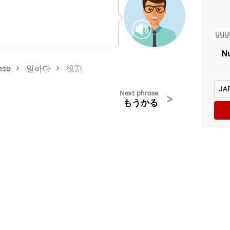
Nu
ese
일하다
役割
Next phrase
>
もうかる