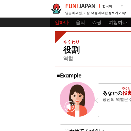
FUN!
JAPAN
한국어
일본의 패션, 기술, 여행에 대한 정보가 가득!
일하다
음식
쇼핑
여행하다
やくわり
役割
역할
■Example
やくわ
あなたの
役
당신의 역할은 
まかせてください。