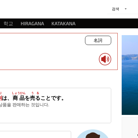
검색
학교
HIRAGANA
KATAKANA
名詞
り
しょうひん
うる
割
は、
商品
を
売る
ことです。
상품을 판매하는 것입니다.