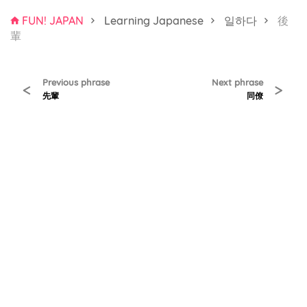
FUN! JAPAN
Learning Japanese
일하다
後
輩
Previous phrase
Next phrase
<
>
先輩
同僚