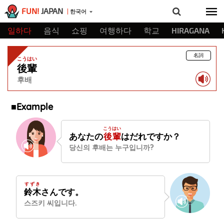
FUN!
JAPAN
한국어
일하다
음식
쇼핑
여행하다
학교
HIRAGANA
名詞
こうはい
後輩
후배
■Example
こうはい
あなたの
後輩
はだれですか？
당신의 후배는 누구입니까?
すずき
鈴木
さんです。
스즈키 씨입니다.