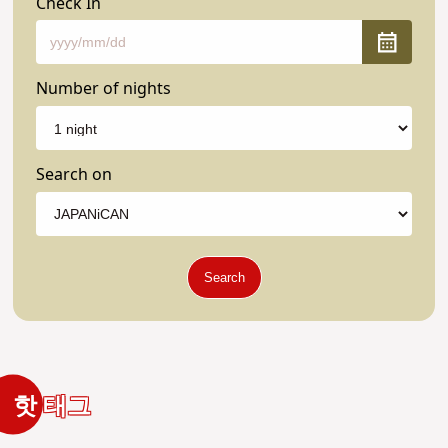
Check In
Number of nights
Search on
Search
핫 태그