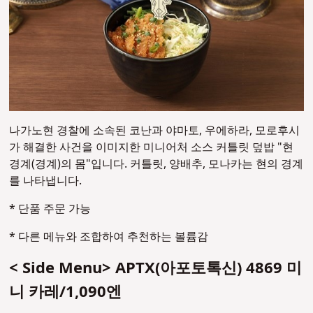
나가노현 경찰에 소속된 코난과 야마토, 우에하라, 모로후시
가 해결한 사건을 이미지한 미니어처 소스 커틀릿 덮밥 "현
경계(경계)의 몸"입니다.
커틀릿, 양배추, 모나카는 현의 경계
를 나타냅니다.
* 단품 주문 가능
* 다른 메뉴와 조합하여 추천하는 볼륨감
< Side Menu> APTX(아포토톡신) 4869 미
니 카레/1,090엔