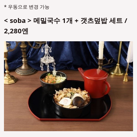
* 우동으로 변경 가능
< soba > 메밀국수 1개 + 갯츠덮밥 세트 /
2,280엔