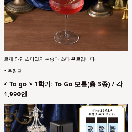
로제 와인 스타일의 복숭아 소다 음료입니다.
* 무알콜
< To go > 1학기: To Go 보틀(총 3종) / 각
1,990엔