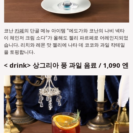
코난
카페
의 단골 메뉴 아이템 "에도가와 코난의 나비 넥타
이 체인저 크림 소다"가 올해도 젤리 파르페로 어레인지되었
습니다.
리치와 레몬 맛 젤리에 나타 데 코코와 과일 칵테일
을 토핑합니다.
< drink> 상그리아 풍 과일 음료 / 1,090 엔