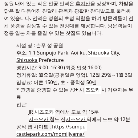
정원 내에 있는 작은 인공 언덕은
후지산
을 상징하며, 차밭을
닮은 잘 다듬어진 진달래 관목과 광활한 잔디밭으로 둘러싸
여 있습니다. 언덕은 정원의 초점 역할을 하며 방문객들이 전
체 풍경을 감상할 수 있는 전망대를 제공합니다. 방문객들이
정통 일본 차를 즐길 수 있는 찻집도 있습니다.
시설 명 : 슨푸 성 공원
주소: 1-1 Sunpujo Park, Aoi-ku,
Shizuoka
City,
Shizuoka
Prefecture
영업시간: 9:00–16:30 (최종 입장 16:00)
정기휴일: 월요일(공휴일은 영업), 12월 29일∼1월 3일
입장료: 어른 150엔, 초・중학생 50엔
* 연령을 증명할 수 있는 70+ 시
즈오카
시 거주자는 무
료
접근:
JR
시즈오카
역에서 도보 약 15분
시즈오카
철도 신
시즈오카
역에서 도보 약 12분
공식 웹 사이트 :
https://sumpu-
castlepark.com/momijiyama/