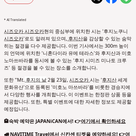
* AI Translated
시즈오카
시즈오카
현의 중심부에 위치한 시는 '후지노쿠니
시즈오카
'로도 알려져 있으며,
후지산
을 감상할 수 있는 숨막
히는 절경을 다수 제공합니다. 이번 기사에서는 300m 높이
의 언덕에 위치한 '니혼다이라 유메 테라스'와 후지산과 미호
노마쓰바라를 동시에 볼 수 있는 '후지 시미즈 미나토 크루
즈' 등 절경을 볼 수 있는 장소를 소개합니다.
또한 "Mt.
후지의 날
2월 23일,
시즈오카
시는 '
후지산
세계
문화유산'으로 등록된 '미호노 마쓰바라'를 비롯한 경승지에
서 다양한 행사를 개최합니다. 이 이벤트는 한정판 상품 등을
제공합니다. 또한, 특별 이벤트에 대한 자세한 정보도 제공할
예정입니다.
🏨숙박 예약은 JAPANiCAN에서! 👉
여기에서 확인하세요
🚅 NAVITIME Travel에서 신칸센 티켓을 예약하세요! 👉
여