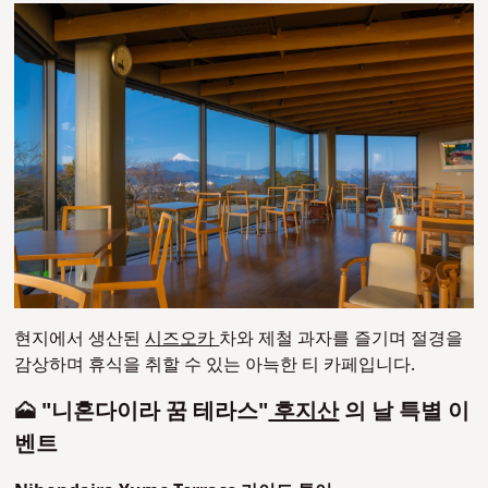
현지에서 생산된
시즈오카
차와 제철 과자를 즐기며 절경을
감상하며 휴식을 취할 수 있는 아늑한 티 카페입니다.
🗻 "니혼다이라 꿈 테라스"
후지산
의 날 특별 이
벤트