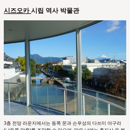
시즈오카
시립 역사 박물관
3층 전망 라운지에서는 동쪽 문과 슨푸성의 다쓰미 야구라