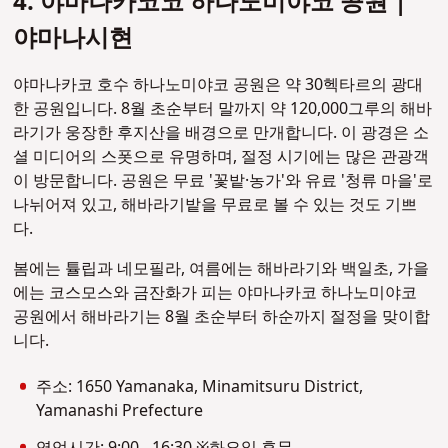
4. 야마나카코코 하나노미야코 공원 |
야마나시현
야마나카코 호수 하나노미야코
공원은 약 30헥타르의 광대
한 공원입니다. 8월 초순부터 말까지 약 120,000그루의 해바
라기가 웅장한 후지산을 배경으로 만개합니다. 이 광경은 소
셜 미디어의 스폿으로 유명하며, 절정 시기에는 많은 관광객
이 방문합니다. 공원은 무료 '꽃밭·농가'와 유료 '청류 마을'로
나뉘어져 있고, 해바라기밭을 무료로 볼 수 있는 것도 기쁘
다.
봄에는 튤립과 네모필라, 여름에는 해바라기와 백일초, 가을
에는 코스모스와 금잔화가 피는 야마나카코 하나노미야코
공원에서 해바라기는 8월 초순부터 하순까지 절정을 맞이합
니다.
주소: 1650 Yamanaka, Minamitsuru District,
Yamanashi Prefecture
영업시간: 9:00 - 16:30 ※화요일 휴무