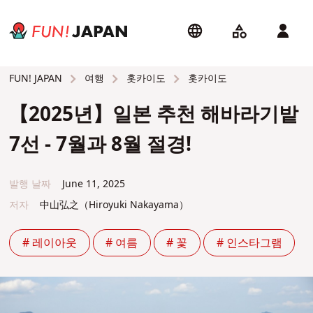
여행
홋카이도
홋카이도
FUN! JAPAN
【2025년】일본 추천 해바라기밭
7선 - 7월과 8월 절경!
발행 날짜
June 11, 2025
저자
中山弘之（Hiroyuki Nakayama）
# 레이아웃
# 여름
# 꽃
# 인스타그램