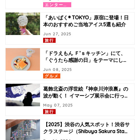
エ
ンターテイメント
「あいぱく® TOKYO」原宿に登場！日
本のおすすめご当地アイス5選も紹介
Jun 27, 2025
旅行
「ドラえもん Ｆ’ｓキッチン」にて、
「ぐうたら感謝の日」をテーマにし
…
Jun 08, 2025
グルメ
葛飾北斎の浮世絵『神奈川沖浪裏』の
波が動く！ イマーシブ展示会に行っ
…
May 07, 2025
旅行
【2025】渋谷の人気スポット！渋谷サ
クラステージ（Shibuya Sakura Sta
…