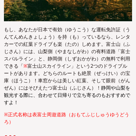
もし、あなたが日本で有効（ゆうこう）な運転免許証（う
んてんめんきょしょう）を持（も）っているなら、レンタ
カーでの紅葉ドライブも楽（たの）しめます。
富士山（ふ
じさん）には、山梨側（やまなしがわ）の
有料道路「
富士
スバルライン」と、静岡側（しずおかがわ）の無料で利用
できる「
※
富士山スカイライン
」という2つのドライブル
ートがあります。どちらのルートも絶景（ぜっけい）の宝
庫（ほうこ）！車窓からは
美しい紅葉、そして
眼前（がん
ぜん）にはそびえたつ富士山（ふじさん）！
静岡や山梨を
観光する際に、合わせて日帰りで立ち寄るのもおすすめで
すよ！
※正式名称は表富士周遊道路（おもてふじしゅうゆうどう
ろ）