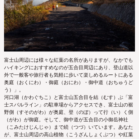
富士山周辺には様々な紅葉の名所がありますが、なかでも
ハイキングにおすすめなのが五合目周辺にあり、登山道以
外で一般客や旅行者も気軽に歩いて楽しめるルートにある
奥庭（おくにわ）・御庭（おにわ）・御中道（おちゅうど
う）」。
河口湖（かわぐちこ）と富士山五合目を結（むす）ぶ「富
士スバルライン」の駐車場からアクセスでき、富士山の裾
野側（すそのがわ）が奥庭、登（のぼ）って行（い）く側
（がわ）が御庭。そして、御中道が五合目の小御岳神社
（
こみたけじんじゃ
）まで続（つづ）いています。あなた
が、富士山周辺の高山植物（こうざんしょくぶつ）や紅葉