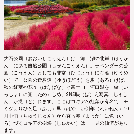
大石公園（おおいしこうえん）は、河口湖の北岸（ほくが
ん）にある自然公園（しぜんこうえん）。ラベンダーの公
園（こうえん）としても非常（ひじょう）に有名（ゆうめ
い）で、公園の遊歩道（ゆうほどう）を歩（ある）けば、
秋の紅葉や花々（はなばな）と富士山、河口湖を一緒（い
っしょ）に楽（たの）しめ、SNS映（ば）え写真（しゃし
ん）が撮（と）れます。ここはコキアの紅葉が有名で、モ
ミジよりひと足（あし）早（はや）い例年（れいねん）10
月中旬（ちゅうじゅん）から真っ赤（まっか）に色（い
ろ）づくコキアの樹海（じゅかい）は、一見の価値があり
ます。