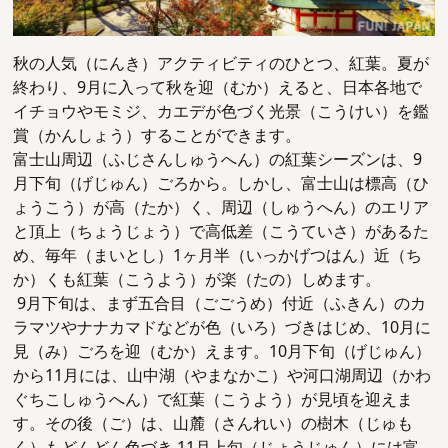
秋の人気（にんき）アクティビティのひとつ、紅葉。
夏が
終わり、9月に入って秋を迎（むか）えると、日本各地で
イチョウやモミジ、カエデが色づく光景（こうけい）を鑑
賞（かんしょう）することができます。
富士山周辺（ふじさんしゅうへん）の紅葉シーズンは、9
月下旬（げじゅん）ごろから。しかし、富士山は標高（ひ
ょうこう）が​​高（たか）く、周辺（しゅうへん）のエリア
と頂上（ちょうじょう）で高低差（こうていさ）があるた
め、毎年（まいとし）1ヶ月半（いっかげつはん）近（ち
か）くも紅葉（こうよう）が楽（たの）しめます。
9月下旬は、まず五合目（ごごうめ）付近（ふきん）
のカ
ラマツやナナカマドなどが色（いろ）づきはじめ、10月に
見（み）ごろを迎（むか）えます。10月下旬（げじゅん）
から11月には、山中湖（やまなかこ）や河口湖周辺（かわ
ぐちこしゅうへん）で紅葉（こうよう）が見頃を迎えま
す。その後（ご）は、山麓（さんれい）の樹木（じゅも
く）もどんどん色づき 11月上旬（じょうじゅん）には富