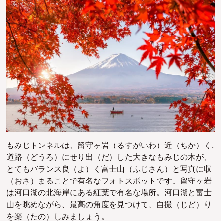
もみじトンネルは、留守ヶ岩（るすがいわ）近（ちか）く.
道路（どうろ）にせり出（だ）した大きなもみじの木が、
とてもバランス良（よ）く富士山（ふじさん）と写真に収
（おさ）まることで有名なフォトスポットです。留守ヶ岩
は河口湖の北海岸にある紅葉で有名な場所。河口湖と富士
山を眺めながら、最高の角度を見つけて、自撮（じど）り
を楽（たの）しみましょう。