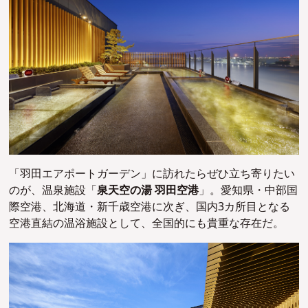
「羽田エアポートガーデン」に訪れたらぜひ立ち寄りたい
のが、温泉施設「
泉天空の湯 羽田空港
」。
愛知県・中部国
際空港、北海道・新千歳空港に次ぎ、国内3カ所目となる
空港直結の温浴施設として、全国的にも貴重な存在だ。