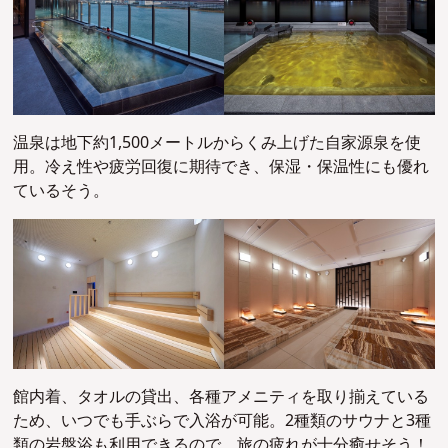
温泉は地下約1,500メートルからくみ上げた自家源泉を使
用。冷え性や疲労回復に期待でき、保湿・保温性にも優れ
ているそう。
館内着、タオルの貸出、各種アメニティを取り揃えている
ため、いつでも⼿ぶらで入浴が可能。2種類のサウナと3種
類の岩盤浴も利用できるので、旅の疲れが十分癒せそう！