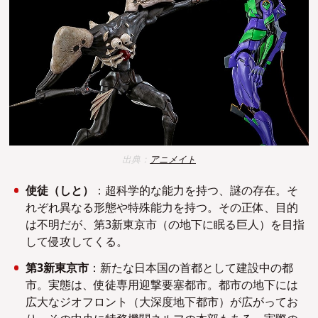
出典：
アニメイト
使徒（しと）
：超科学的な能力を持つ、謎の存在。そ
れぞれ異なる形態や特殊能力を持つ。その正体、目的
は不明だが、第3新東京市（の地下に眠る巨人）を目指
して侵攻してくる。
第3新東京市
：新たな日本国の首都として建設中の都
市。実態は、使徒専用迎撃要塞都市。都市の地下には
広大なジオフロント（大深度地下都市）が広がってお