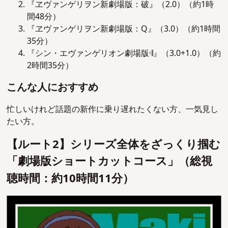
『ヱヴァンゲリヲン新劇場版：破』（2.0）（約1時
間48分）
『ヱヴァンゲリヲン新劇場版：Q』（3.0）（約1時間
35分）
『シン・エヴァンゲリオン劇場版𝄇』（3.0+1.0）（約
2時間35分）
こんな人におすすめ
忙しいけれど話題の新作に乗り遅れたくない方、一気見し
たい方。
【ルート2】シリーズ全体をざっくり掴む
「劇場版ショートカットコース」（総視
聴時間：約10時間11分）