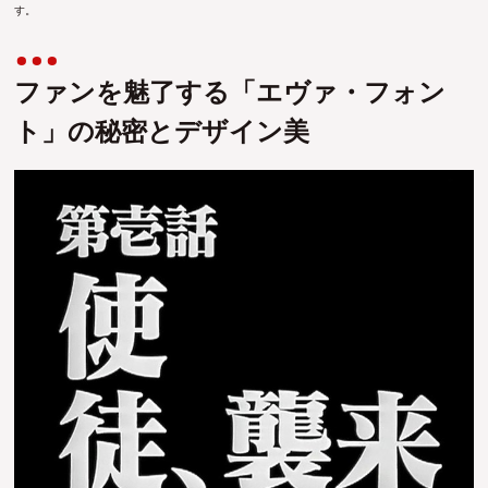
す。
ファンを魅了する「エヴァ・フォン
ト」の秘密とデザイン美