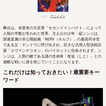
出典：
アニメイト
舞台は、未曾有の大災害「セカンドインパクト」によって
人類の半数が失われた世界。主人公の少年・碇シンジは、
国連直属の非公開組織「NERV（ネルフ）」の最高司令官
である父・ゲンドウに呼び出され、巨大な汎用人型決戦兵
器「エヴァンゲリオン」のパイロットに任命されます。シ
ンジは、人類の敵である謎の生命体「使徒（しと）」との
過酷な戦いに身を投じていくことになります。
これだけは知っておきたい！最重要キー
ワード