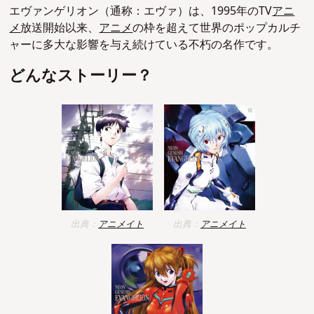
エヴァンゲリオン（通称：エヴァ）は、1995年のTV
アニ
メ
放送開始以来、
アニメ
の枠を超えて世界のポップカルチ
ャーに多大な影響を与え続けている不朽の名作です。
どんなストーリー？
出典：
アニメイト
出典：
アニメイト