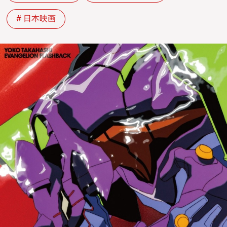
# 日本映画