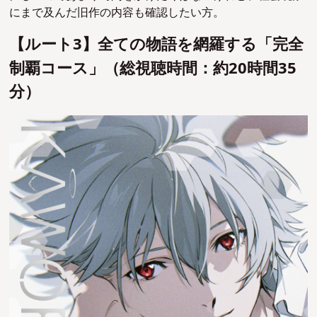
にまで及んだ旧作の内容も確認したい方。
【ルート3】全ての物語を網羅する「完全
制覇コース」（総視聴時間：約20時間35
分）