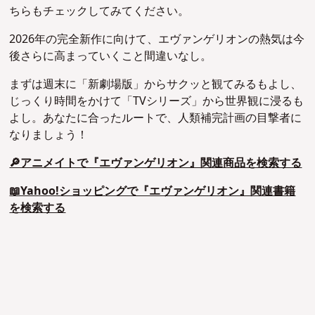
ちらもチェックしてみてください。
2026年の完全新作に向けて、エヴァンゲリオンの熱気は今
後さらに高まっていくこと間違いなし。
まずは週末に「新劇場版」からサクッと観てみるもよし、
じっくり時間をかけて「TVシリーズ」から世界観に浸るも
よし。あなたに合ったルートで、人類補完計画の目撃者に
なりましょう！
🔎アニメイトで『エヴァンゲリオン』関連商品を検索する
📖Yahoo!ショッピングで『エヴァンゲリオン』関連書籍
を検索する