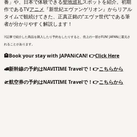
番」や、日本で体験できる
聖地巡礼
スポットを紹介。初期
作であるTV
アニメ
『新世紀エヴァンゲリオン』からリアル
タイムで観続けてきた、正真正銘の“エヴァ世代”である筆
者が分かりやすく解説します！
※記事で紹介した商品を購入したり予約をしたりすると、売上の一部がFUN! JAPANに還元さ
れることがあります。
🏨Book your stay with JAPANiCAN! 👉
Click Here
🚅新幹線の予約はNAVITIME Travelで！👉
こちらから
🛫航空券の予約はNAVITIME Travelで！👉
こちらから