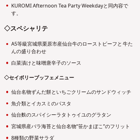
KUROMI Afternoon Tea Party Weekdayと同内容で
す。
◇スペシャリテ
A5等級宮城県栗原市産仙台牛のローストビーフと 牛た
んの盛り合わせ
白菜漬けと味噌唐辛子のソース
◇セイボリーブッフェメニュー
仙台名物ずんだ餅といちごクリームのサンドウィッチ
魚介類とイカスミのパスタ
仙台麩のスパイシーラタトゥイユのグラタン
宮城県産バラ海苔と仙台名物“笹かまぼこ”のフリット
8種類の野菜サラダ