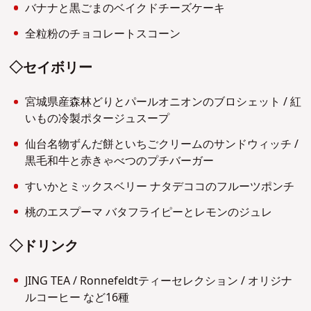
バナナと黒ごまのベイクドチーズケーキ
全粒粉のチョコレートスコーン
◇セイボリー
宮城県産森林どりとパールオニオンのブロシェット / 紅
いもの冷製ポタージュスープ
仙台名物ずんだ餅といちごクリームのサンドウィッチ /
黒毛和牛と赤きゃべつのプチバーガー
すいかとミックスベリー ナタデココのフルーツポンチ
桃のエスプーマ バタフライピーとレモンのジュレ
◇ドリンク
JING TEA / Ronnefeldtティーセレクション / オリジナ
ルコーヒー など16種