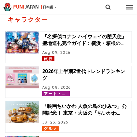
FUN!
JAPAN
日本語
キャラクター
『名探偵コナン ハイウェイの堕天使』
聖地巡礼完全ガイド：横浜・箱根の
…
Aug 09, 2026
旅行
2026年上半期Z世代トレンドランキン
グ
Aug 08, 2026
ア
ート・カルチャー
「映画ちいかわ 人魚の島のひみつ」公
開記念！ 東京・大阪の「ちいかわ
…
Jul 23, 2026
グルメ