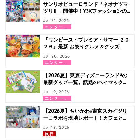
サンリオピューロランド「ネオナツマ
ツリⅢ」開催中！Y3Kファッションの
…
Jul 21, 2026
エ
ンターテイメント
『ワンピース・プレミア・サマー ２０
２６』最新 お祭りグルメ＆グッズ
…
Jul 20, 2026
エ
ンターテイメント
【2026夏】東京ディズニーランド®の
最新グッズ一覧。話題のベイマック
…
Jul 19, 2026
エ
ンターテイメント
【2026夏】ちいかわ×東京スカイツリ
ーコラボを現地レポート！カフェと
…
Jul 18, 2026
旅行