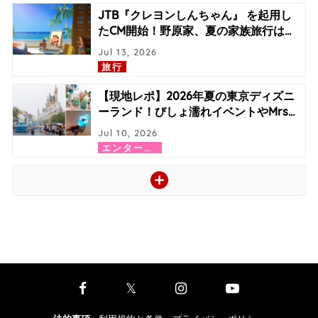
JTB『クレヨンしんちゃん』 を起用し
たCM開始！野原家、夏の家族旅行は
…
Jul 13, 2026
旅行
【現地レポ】2026年夏の東京ディズニ
ーランド！びしょ濡れイベントやMrs
…
Jul 10, 2026
エ
ンターテイメント