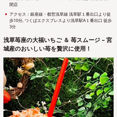
閉店
アクセス：銀座線・都営浅草線 浅草駅１番出口より徒
歩10分, つくばエクスプレスより浅草駅A１番出口 徒歩
3分
浅草苺座の大福いちご ＆ 苺スムージ – 宮
城産のおいしい苺を贅沢に使用！