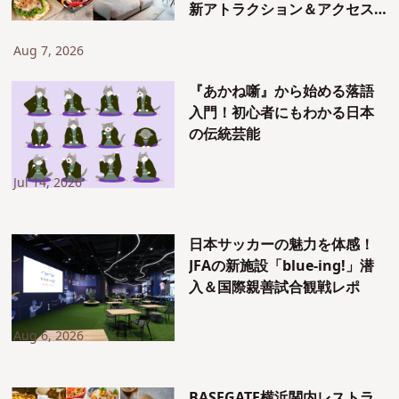
新アトラクション＆アクセス
も紹介！
Aug 7, 2026
『あかね噺』から始める落語
入門！初心者にもわかる日本
の伝統芸能
Jul 14, 2026
日本サッカーの魅力を体感！
JFAの新施設「blue-ing!」潜
入＆国際親善試合観戦レポ
Aug 6, 2026
BASEGATE横浜関内レストラ