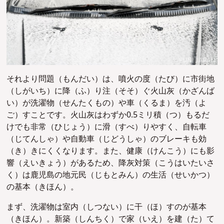
それより問題（もんだい）は、噴火の度（たび）に市街地
（しがいち）に降（ふ）り注（そそ）ぐ火山灰（かざんば
い）が洗濯物（せんたくもの）や車（くるま）を汚（よ
ご）すことです。
火山灰はわずか0.5ミリ積（つ）もるだ
けでも非常（ひじょう）に滑（すべ）りやすく、自転車
（じてんしゃ）や自動車（じどうしゃ）のブレーキも効
（き）きにくくなります。
また、健康（けんこう）にも影
響（えいきょう）があるため、降灰対策（こうはいたいさ
く）は鹿児島の地元民（じもとみん）の生活（せいかつ）
の基本（きほん）。
まず、洗濯物は室内（しつない）に干（ほ）すのが基本
（きほん）。新築（しんちく）で家（いえ）を建（た）て