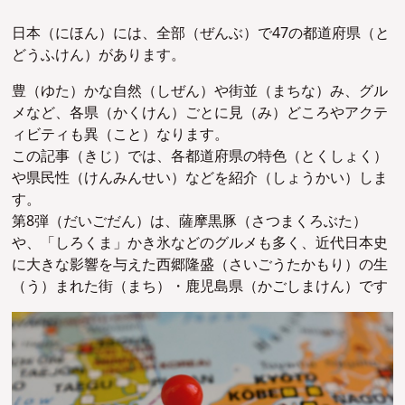
日本（にほん）には、全部（ぜんぶ）で47の都道府県（と
どうふけん）があります。
豊（ゆた）かな自然（しぜん）や街並（まちな）み、グル
メなど、各県（かくけん）ごとに見（み）どころやアクテ
ィビティも異（こと）なります。
この記事（きじ）では、各都道府県の特色（とくしょく）
や県民性（けんみんせい）などを紹介（しょうかい）しま
す。
第8弾（だいごだん）は、薩摩黒豚（さつまくろぶた）
や、「しろくま」かき氷などのグルメも多く、近代日本史
に大きな影響を与えた西郷隆盛（さいごうたかもり）の生
（う）まれた街（まち）・鹿児島県（かごしまけん）です