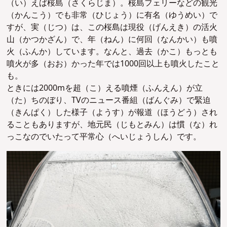
（い）えば桜島（さくらじま）。桜島フェリーなどの観光
（かんこう）でも非常（ひじょう）に有名（ゆうめい）で
すが、実（じつ）は、この桜島は現役（げんえき）の活火
山（かつかざん）で、年（ねん）に何回（なんかい）も噴
火（ふんか）しています。なんと、過去（かこ）もっとも
噴火が多（おお）かった年では1000回以上も噴火したこと
も。
ときには2000mを超（こ）える噴煙（ふんえん）が立
（た）ちのぼり、TVのニュース番組（ばんぐみ）で緊迫
（きんぱく）した様子（ようす）が報道（ほうどう）され
ることもありますが、地元民（じもとみん）は慣（な）れ
っこなのでいたって平常心（へいじょうしん）です。