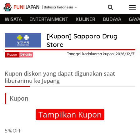
FUN!
JAPAN
Bahasa Indonesia
WISATA
ENTERTAINMENT
KULINER
BUDAYA
GAYA
[Kupon] Sapporo Drug
Store
Tanggal kadaluarsa kupon: 2026/12/31
Kupon
Belanja
Kupon diskon yang dapat digunakan saat
liburanmu ke Jepang
Kupon
Tampilkan Kupon
5％OFF