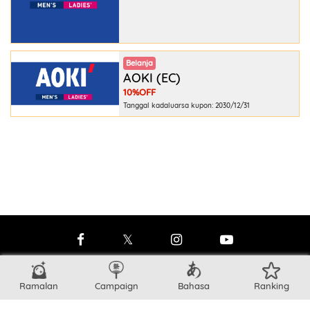
Belanja
AOKI (EC)
10%OFF
Tanggal kadaluarsa kupon: 2030/12/31
LEGAL
:
SYARAT & KETENTUAN
- KEBIJAKAN PRIVASI
Ramalan
Campaign
Bahasa
Ranking
INFO LENGKAP
:
FAQ
- HUBUNGI KAMI
- KHUSUS MARKETER
LAINNYA
:
TENTANG