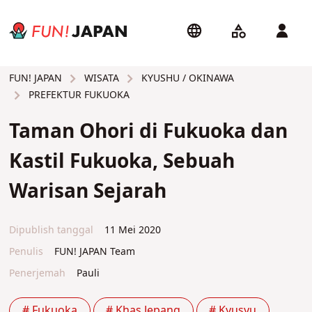
WISATA
KYUSHU / OKINAWA
FUN! JAPAN
PREFEKTUR FUKUOKA
Taman Ohori di Fukuoka dan
Kastil Fukuoka, Sebuah
Warisan Sejarah
Dipublish tanggal
11 Mei 2020
Penulis
FUN! JAPAN Team
Penerjemah
Pauli
# Fukuoka
# Khas Jepang
# Kyusyu