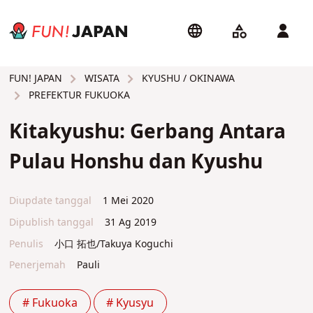
WISATA
KYUSHU / OKINAWA
FUN! JAPAN
PREFEKTUR FUKUOKA
Kitakyushu: Gerbang Antara
Pulau Honshu dan Kyushu
Diupdate tanggal
1 Mei 2020
Dipublish tanggal
31 Ag 2019
Penulis
小口 拓也/Takuya Koguchi
Penerjemah
Pauli
# Fukuoka
# Kyusyu