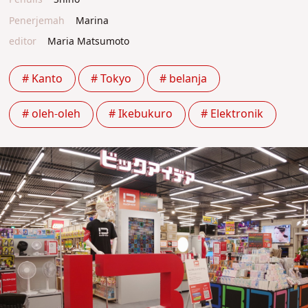
Penerjemah
Marina
editor
Maria Matsumoto
# Kanto
# Tokyo
# belanja
# oleh-oleh
# Ikebukuro
# Elektronik