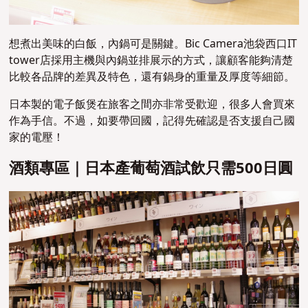
想煮出美味的白飯，內鍋可是關鍵。Bic Camera池袋西口IT
tower店採用主機與內鍋並排展示的方式，讓顧客能夠清楚
比較各品牌的差異及特色，還有鍋身的重量及厚度等細節。
日本製的電子飯煲在旅客之間亦非常受歡迎，很多人會買來
作為手信。不過，如要帶回國，記得先確認是否支援自己國
家的電壓！
酒類專區｜日本產葡萄酒試飲只需500日圓