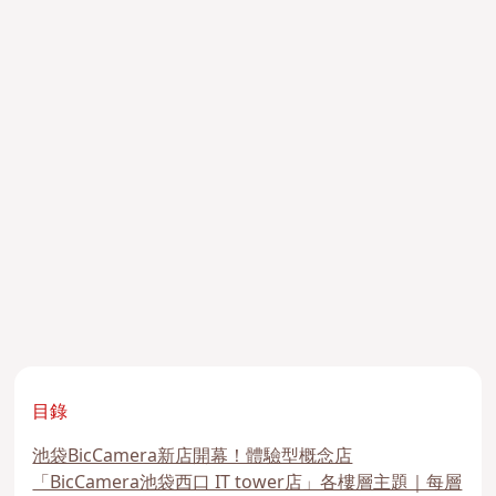
目錄
池袋BicCamera新店開幕！體驗型概念店
「BicCamera池袋西口 IT tower店」各樓層主題｜每層