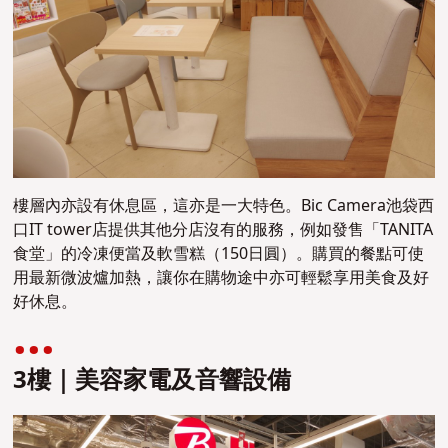
樓層內亦設有休息區，這亦是一大特色。Bic Camera池袋西
口IT tower店提供其他分店沒有的服務，例如發售「TANITA
食堂」的冷凍便當及軟雪糕（150日圓）。購買的餐點可使
用最新微波爐加熱，讓你在購物途中亦可輕鬆享用美食及好
好休息。
3樓｜美容家電及音響設備