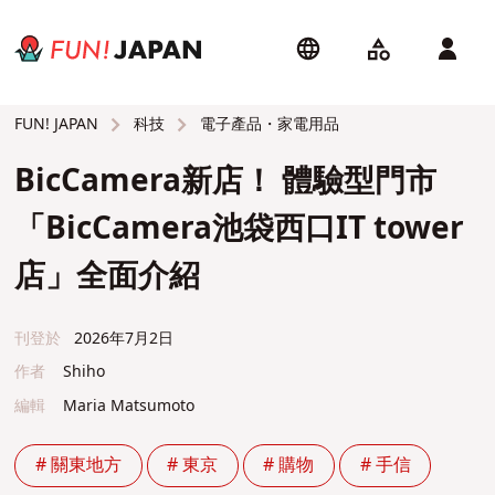
科技
電子產品・家電用品
FUN! JAPAN
BicCamera新店！ 體驗型門市
「BicCamera池袋西口IT tower
店」全面介紹
刊登於
2026年7月2日
作者
Shiho
編輯
Maria Matsumoto
# 關東地方
# 東京
# 購物
# 手信