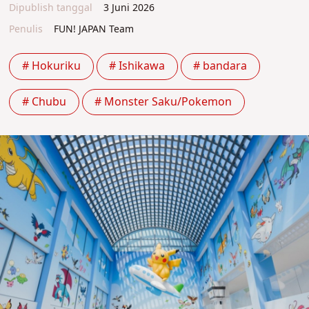
Dipublish tanggal
3 Juni 2026
Penulis
FUN! JAPAN Team
# Hokuriku
# Ishikawa
# bandara
# Chubu
# Monster Saku/Pokemon