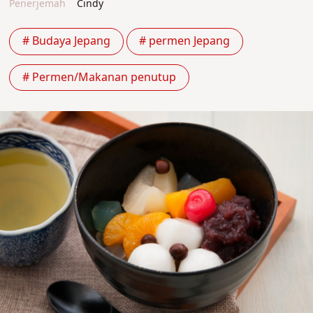
Penerjemah
Cindy
# Budaya Jepang
# permen Jepang
# Permen/Makanan penutup