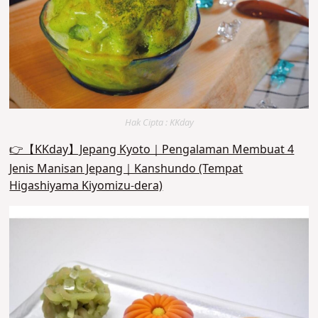
Hak Cipta : KKday
👉【KKday】Jepang Kyoto｜Pengalaman Membuat 4
Jenis Manisan Jepang｜Kanshundo (Tempat
Higashiyama Kiyomizu-dera)