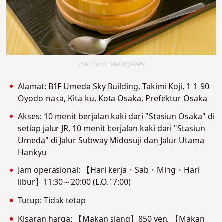
Hak Cipta : SAVOR JAPAN
Alamat: B1F Umeda Sky Building, Takimi Koji, 1-1-90
Oyodo-naka, Kita-ku, Kota Osaka, Prefektur Osaka
Akses: 10 menit berjalan kaki dari "Stasiun Osaka" di
setiap jalur JR, 10 menit berjalan kaki dari "Stasiun
Umeda" di Jalur Subway Midosuji dan Jalur Utama
Hankyu
Jam operasional: 【Hari kerja・Sab・Ming・Hari
libur】11:30～20:00 (L.O.17:00)
Tutup: Tidak tetap
Kisaran harga: 【Makan siang】850 yen, 【Makan