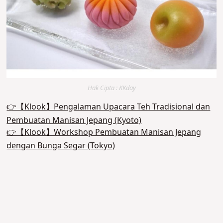
Hak Cipta : KKday
👉【Klook】Pengalaman Upacara Teh Tradisional dan
Pembuatan Manisan Jepang (Kyoto)
👉【Klook】Workshop Pembuatan Manisan Jepang
dengan Bunga Segar (Tokyo)