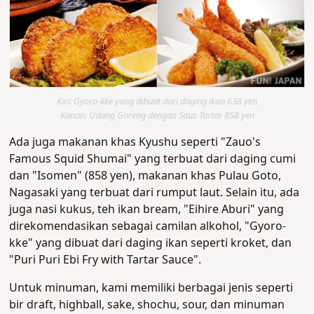
Kiri: Gyoro-kke yang dibuat dari daging ikan 638 yen
Kanan: Udang Goreng dengan Saus Tartar 858 yen
Ada juga makanan khas Kyushu seperti "Zauo's
Famous Squid Shumai" yang terbuat dari daging cumi
dan "Isomen" (858 yen), makanan khas Pulau Goto,
Nagasaki yang terbuat dari rumput laut. Selain itu, ada
juga nasi kukus, teh ikan bream, "Eihire Aburi" yang
direkomendasikan sebagai camilan alkohol, "Gyoro-
kke" yang dibuat dari daging ikan seperti kroket, dan
"Puri Puri Ebi Fry with Tartar Sauce".
Untuk minuman, kami memiliki berbagai jenis seperti
bir draft, highball, sake, shochu, sour, dan minuman