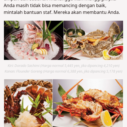
Anda masih tidak bisa memancing dengan baik,
mintalah bantuan staf. Mereka akan membantu Anda.
Kiri: Dorado Sashimi (Harga normal 5,445 yen, jika dipancing 4,210 yen)
Kanan: Flounder Goreng (Harga normal 6,388 yen, jika dipancing 5,178 yen)