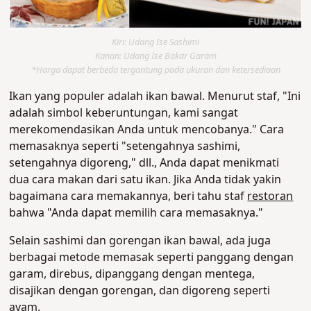
Kiri: Udang Ise Sashimi
Kanan: Udang Ise Bakar Garam
*Harga dapat berbeda tergantung pada ukuran dan ketersediaan
Ikan yang populer adalah ikan bawal. Menurut staf, "Ini
adalah simbol keberuntungan, kami sangat
merekomendasikan Anda untuk mencobanya." Cara
memasaknya seperti "setengahnya sashimi,
setengahnya digoreng," dll., Anda dapat menikmati
dua cara makan dari satu ikan. Jika Anda tidak yakin
bagaimana cara memakannya, beri tahu staf
restoran
bahwa "Anda dapat memilih cara memasaknya."
Selain sashimi dan gorengan ikan bawal, ada juga
berbagai metode memasak seperti panggang dengan
garam, direbus, dipanggang dengan mentega,
disajikan dengan gorengan, dan digoreng seperti
ayam.