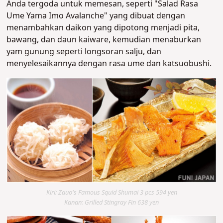
Anda tergoda untuk memesan, seperti "Salad Rasa
Ume Yama Imo Avalanche" yang dibuat dengan
menambahkan daikon yang dipotong menjadi pita,
bawang, dan daun kaiware, kemudian menaburkan
yam gunung seperti longsoran salju, dan
menyelesaikannya dengan rasa ume dan katsuobushi.
Kiri: Zauo's Famous Squid Shumai 3 pcs 594 yen
Kanan: Grilled Stingray Fin 638 yen