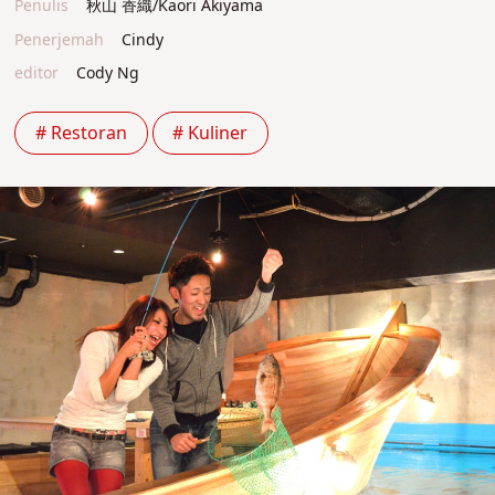
Penulis
秋山 香織/Kaori Akiyama
Penerjemah
Cindy
editor
Cody Ng
# Restoran
# Kuliner