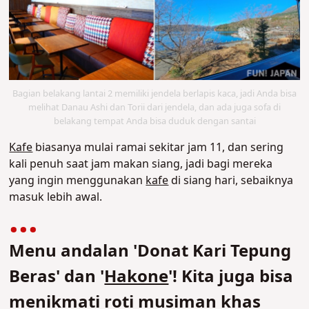
Bagian belakang lantai 2 memiliki jendela berlapis kaca, jadi Anda bisa
melihat Danau Ashi dan Torii dari jendela, dan ada juga sofa di
belakang tempat Anda bisa duduk dengan santai
Kafe
biasanya mulai ramai sekitar jam 11, dan sering
kali penuh saat jam makan siang, jadi bagi mereka
yang ingin menggunakan
kafe
di siang hari, sebaiknya
masuk lebih awal.
Menu andalan 'Donat Kari Tepung
Beras' dan '
Hakone
'! Kita juga bisa
menikmati roti musiman khas