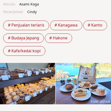
Penulis
Asami Koga
Penerjemah
Cindy
# Penjualan terlaris
# Kanagawa
# Kanto
# Budaya Jepang
# Hakone
# Kafe/kedai kopi