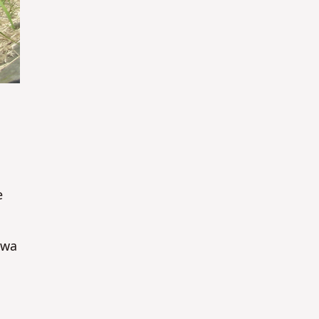
e
awa
l