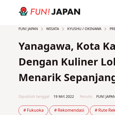
WISATA
KYUSHU / OKINAWA
PR
FUN! JAPAN
Yanagawa, Kota Ka
Dengan Kuliner Lo
Menarik Sepanjang
Dipublish tanggal
19 Mrt 2022
Penulis
FUN! JAPA
# Fukuoka
# Rekomendasi
# Rute Re