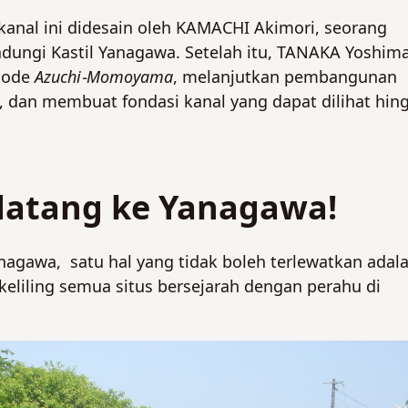
anal ini didesain oleh KAMACHI Akimori, seorang
TIDAK
ndungi Kastil Yanagawa. Setelah itu, TANAKA Yoshim
TIDAK
riode
Azuchi-Momoyama
, melanjutkan pembangunan
asi, dan membuat fondasi kanal yang dapat dilihat hin
 datang ke Yanagawa!
agawa, satu hal yang tidak boleh terlewatkan adal
liling semua situs bersejarah dengan perahu di