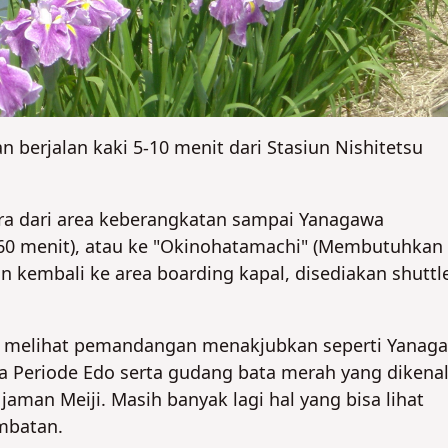
berjalan kaki 5-10 menit dari Stasiun Nishitetsu
dara dari area keberangkatan sampai Yanagawa
60 menit), atau ke "Okinohatamachi" (Membutuhkan
gin kembali ke area boarding kapal, disediakan shuttl
pat melihat pemandangan menakjubkan seperti Yanag
 Periode Edo serta gudang bata merah yang dikena
aman Meiji. Masih banyak lagi hal yang bisa lihat
embatan.