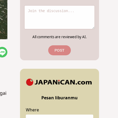
All comments are reviewed by AI.
POST
gai
Pesan liburanmu
Where