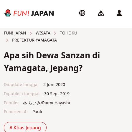
WISATA
TOHOKU
FUN! JAPAN
PREFEKTUR YAMAGATA
Apa sih Dewa Sanzan di
Yamagata, Jepang?
Diupdate tanggal
2 Juni 2020
Dipublish tanggal
30 Sept 2019
Penulis
林 らいみ/Raimi Hayashi
Penerjemah
Pauli
# Khas Jepang