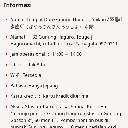
Informasi
Nama : Tempat Doa Gunung Haguro, Saikan / 羽黒山
参籠所（はぐろさんさんろうしょ） 斎館
Alamat ： 33 Gunung Haguro, Touge-ji,
Haguromachi, kota Tsuruoka, Yamagata 997-0211
Jam operasional ： 11:00 ～ 14:00
Libur: Tidak Ada
Wi-Fi: Tersedia
Bahasa: Hanya Jepang
Kartu kredit ： kartu kredit diterima
Akses: Stasiun Tsuruoka → [Shōnai Kotsu Bus
"menuju puncak Gunung Haguro / stasiun Gunung
Gassan 8"] 50 menit → Pemberhentian bus di
puncak Gunung Haguro ... 10 menit berjalan kaki.