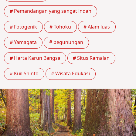
# Pemandangan yang sangat indah
# Fotogenik
# Tohoku
# Alam luas
# Yamagata
# pegunungan
# Harta Karun Bangsa
# Situs Ramalan
# Kuil Shinto
# Wisata Edukasi