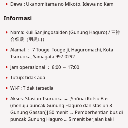
Dewa : Ukanomitama no Mikoto, Idewa no Kami
Informasi
Nama: Kuil Sanjingosaiden (Gunung Haguro) / 三神
合祭殿（羽黒山）
Alamat ： 7 Touge, Touge-ji, Haguromachi, Kota
Tsuruoka, Yamagata 997-0292
Jam operasional ： 8:00 ～ 17:00
Tutup: tidak ada
Wi-Fi: Tidak tersedia
Akses: Stasiun Tsuruoka → [Shōnai Kotsu Bus
(menuju puncak Gunung Haguro dan stasiun 8
Gunung Gassan)] 50 menit → Pemberhentian bus di
puncak Gunung Haguro ... 5 menit berjalan kaki