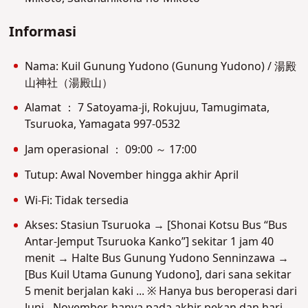
Informasi
Nama: Kuil Gunung Yudono (Gunung Yudono) / 湯殿
山神社（湯殿山）
Alamat ： 7 Satoyama-ji, Rokujuu, Tamugimata,
Tsuruoka, Yamagata 997-0532
Jam operasional ： 09:00 ～ 17:00
Tutup: Awal November hingga akhir April
Wi-Fi: Tidak tersedia
Akses: Stasiun Tsuruoka → [Shonai Kotsu Bus “Bus
Antar-Jemput Tsuruoka Kanko”] sekitar 1 jam 40
menit → Halte Bus Gunung Yudono Senninzawa →
[Bus Kuil Utama Gunung Yudono], dari sana sekitar
5 menit berjalan kaki ... ※ Hanya bus beroperasi dari