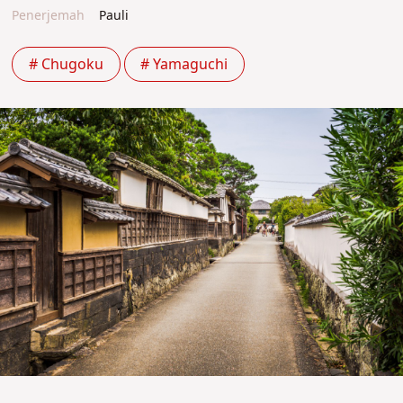
Penerjemah
Pauli
# Chugoku
# Yamaguchi