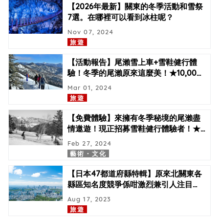
【2026年最新】關東的冬季活動和雪祭
7選。在哪裡可以看到冰柱呢？
Nov 07, 2024
旅遊
【活動報告】尾瀨雪上車+雪鞋健行體
驗！冬季的尾瀨原來這麼美！★10,00
…
Mar 01, 2024
旅遊
【免費體驗】來擁有冬季秘境的尾瀨盡
情遨遊！現正招募雪鞋健行體驗者！★
…
Feb 27, 2024
藝術・文化
【日本47都道府縣特輯】原來北關東各
縣區知名度競爭係咁激烈兼引人注目
…
Aug 17, 2023
旅遊