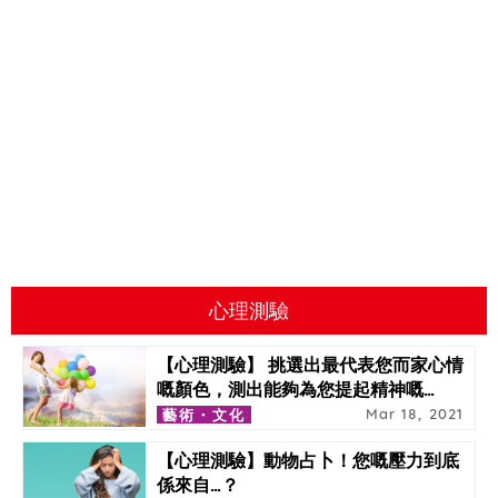
心理測驗
【心理測驗】 挑選出最代表您而家心情
嘅顏色，測出能夠為您提起精神嘅
…
Mar 18, 2021
藝術・文化
【心理測驗】動物占卜！您嘅壓力到底
係來自…？