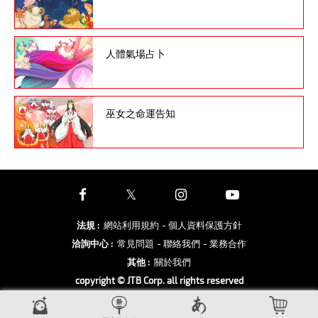
人體氣場占卜
巫女之命運告知
法規
:
網站利用規約
- 個人資料保護方針
洽詢中心
:
常見問題
- 聯絡我們
- 業務合作
其他
:
關於我們
copyright © JTB Corp. all rights reserved