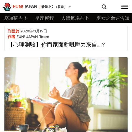
FUN!
JAPAN
繁體中文（香港）
塔羅牌占卜
星座運程
人體氣場占卜
巫女之命運告知
刊登於
2020年11月19日
作者
FUN! JAPAN Team
【心理測驗】你而家面對嘅壓力來自…？