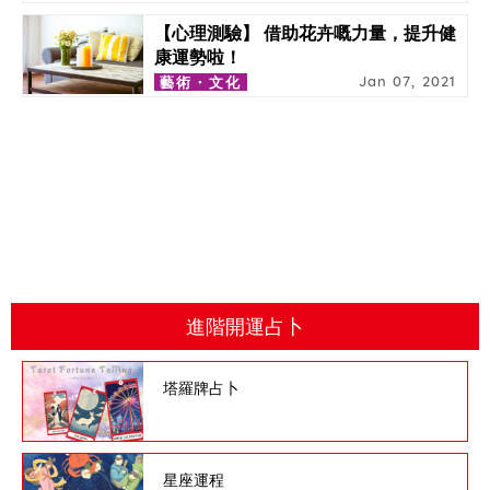
【心理測驗】 借助花卉嘅力量，提升健
康運勢啦！
Jan 07, 2021
藝術・文化
進階開運占卜
塔羅牌占卜
星座運程