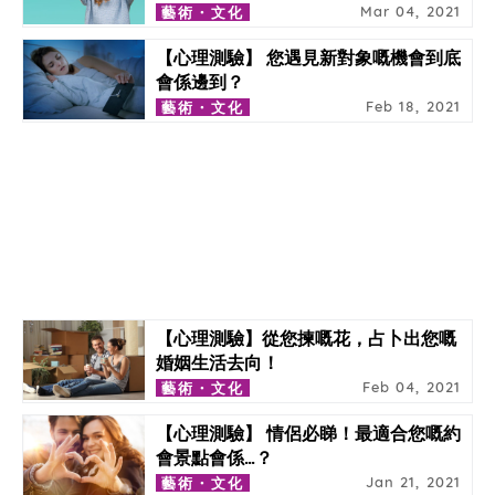
Mar 04, 2021
藝術・文化
【心理測驗】 您遇見新對象嘅機會到底
會係邊到？
Feb 18, 2021
藝術・文化
【心理測驗】從您揀嘅花，占卜出您嘅
婚姻生活去向！
Feb 04, 2021
藝術・文化
【心理測驗】 情侶必睇！最適合您嘅約
會景點會係…？
Jan 21, 2021
藝術・文化