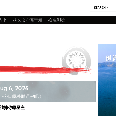
SEARCH
占卜
巫女之命運告知
心理測驗
ug 6, 2026
下今日嘅整體運程吧！
請揀你嘅星座