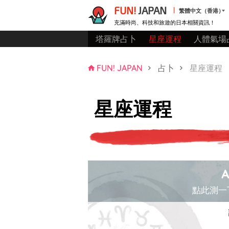
FUN!
JAPAN
繁體中文（香港）
充滿時尚、科技和旅遊的日本相關資訊！
塔羅牌占卜
星座運程
人體氣場
FUN! JAPAN
占卜
星座運程
星座運程
A
點此測一