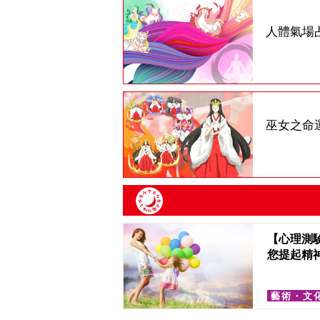
人體氣場
巫女之命
【心理測
您提起精
藝術・文