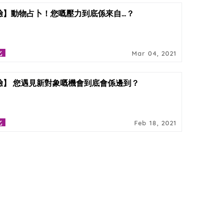
驗】動物占卜！您嘅壓力到底係來自…？
化
Mar 04, 2021
驗】 您遇見新對象嘅機會到底會係邊到？
化
Feb 18, 2021