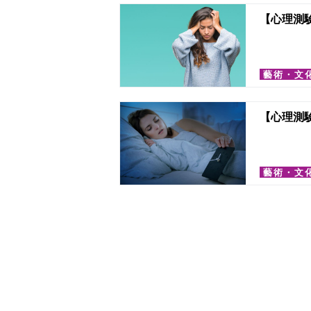
【心理測
藝術・文
【心理測
藝術・文