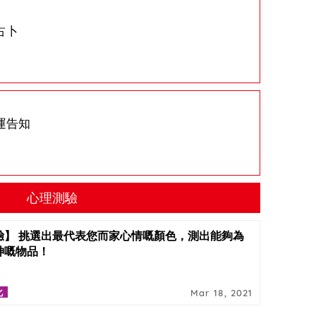
占卜
運告知
心理測驗
驗】 挑選出最代表您而家心情嘅顏色，測出能夠為
神嘅物品！
化
Mar 18, 2021