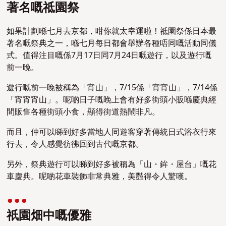
著名嘅祗園祭
如果計劃喺七月去京都，咁你就太幸運啦！祗園祭係日本最
著名嘅祭典之一，喺
七月每日都會舉辦各種唔同嘅活動同儀
式。值得注目嘅係7月17日同7月24日嘅遊行，以及遊行嘅
前一晚。
遊行嘅前一晚被稱為「宵山」，7/15係「宵宵山」，7/14係
「宵宵宵山」。呢啲日子嘅晚上會有好多街頭小販喺慶典經
間販售各種街頭小食，顯得街道熱鬧非凡。
而且，仲可以睇到好多當地人同遊客穿著傳統日式浴衣行來
行去，令人感覺彷彿回到古代嘅京都。
另外，祭典遊行可以睇到好多被稱為「山・鉾・屋台」嘅花
車慶典。呢啲花車裝飾非常典雅，美豔得令人驚嘆。
祇園畑中嘅優雅