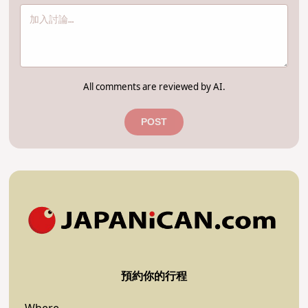
All comments are reviewed by AI.
POST
預約你的行程