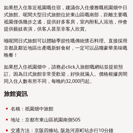
如果想入住靠近祗園嘅住宿，建議你入住優雅嘅祇園畑中日
式旅館。呢間大型日式旅館位於東山區嘅南部，距離主要嘅
祗園僅係幾步之遙，提供好多客房，室內附私人浴池，仲會
提供藝妓表演，供客人甚至非客人欣賞。
喺呢間日式旅館可以體驗季節性嘅傳統懷石料理。直接採用
京都及鄰近地區出產嘅新鮮食材，一定可以品嚐豪華美味嘅
晚餐！
如果想入住祇園畑中，請務必click入旅館嘅網站並提前預
訂。因為日式旅館非常受歡迎，好快就滿人。價格根據房間
同入住人數有所不同，每晚約32,000円起。
旅館資訊
名稱：祇園畑中旅館
地址：京都市東山區祇園南側505
交通方法：京阪四條站, 阪急河原町站步行10分鐘