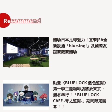
Recommend
體驗日本足球魅力！直擊JFA全
新設施「blue-ing!」及國際友
誼賽觀賽體驗
Aug 6, 2026
動畫《BLUE LOCK 藍色監獄》
第一季主題咖啡店將於東京・
澀谷舉行！「BLUE LOCK
CAFE -青之監獄-」期間限定開
幕！！