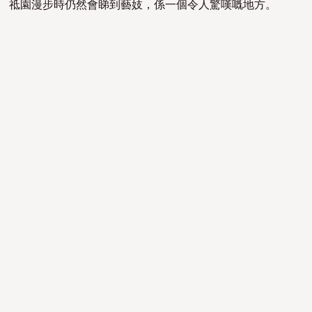
祗園漫步時仍然會睇到藝妓，係一個令人驚嘆嘅地方。