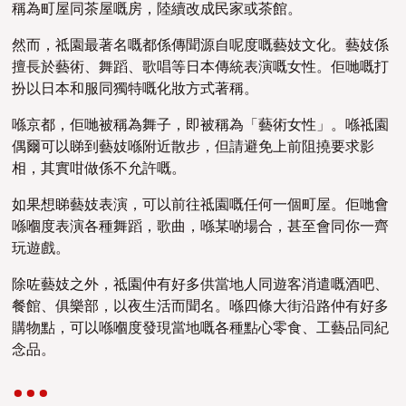
稱為町屋同茶屋
嘅
房，陸續改成民家或茶館。
然而，祗園最著名嘅都係傳聞源自呢度嘅藝妓文化。藝妓係
擅長於藝術、舞蹈、歌唱等日本傳統表演嘅女性。佢哋嘅打
扮以日本和服同獨特嘅化妝方式著稱。
喺京都，佢哋被稱為舞子，即被稱為「藝術女性」。喺祗園
偶爾可以睇到藝妓喺附近散步，但請避免上前阻撓要求影
相，其實咁做係不允許嘅。
如果想睇藝妓表演，可以前往祗園嘅任何一個町屋。佢哋會
喺嗰度表演各種舞蹈，歌曲，喺某啲場合，甚至會同你一齊
玩遊戲。
除咗藝妓之外，祗園仲有好多供當地人同遊客消遣嘅酒吧、
餐館、俱樂部，以夜生活而聞名。喺四條大街沿路仲有好多
購物點，可以喺嗰度發現當地嘅各種點心零食、工藝品同紀
念品。