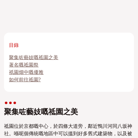
目錄
聚集咗藝妓嘅祗園之美
著名嘅祗園祭
祇園畑中嘅優雅
如何前往祗園?
聚集咗藝妓嘅祗園之美
祗園位於京都嘅中心，於四條大道旁，鄰近鴨川河同八坂神
社。喺呢個傳統嘅地區中可以搵到好多舊式建築物，以及被