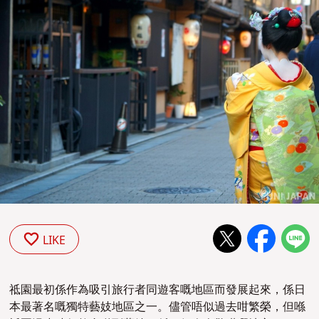
LIKE
祗園最初係作為吸引旅行者同遊客嘅地區而發展起來，係日
本最著名嘅獨特藝妓地區之一。儘管唔似過去咁繁榮，但喺