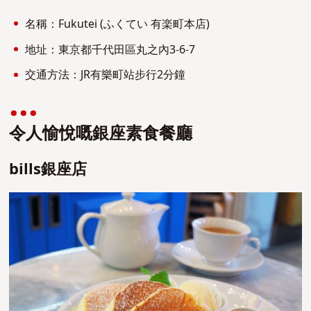
名稱：Fukutei (ふくてい 有楽町本店)
地址：東京都千代田區丸之內3-6-7
交通方法：JR有樂町站步行2分鐘
令人愉悅嘅銀座素食餐廳
bills銀座店