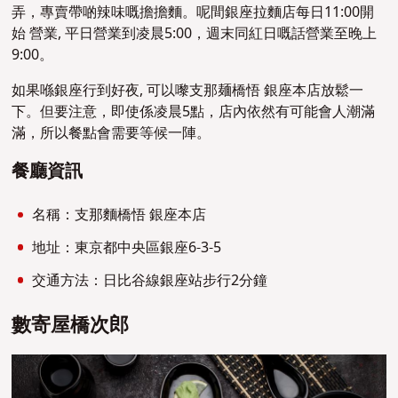
弄，專賣帶啲辣味嘅擔擔麵。呢間銀座拉麵店每日11:00開
始 營業, 平日營業到凌晨5:00，週末同紅日嘅話營業至晚上
9:00。
如果喺銀座行到好夜, 可以嚟支那麺橋悟 銀座本店放鬆一
下。但要注意，即使係凌晨5點，店內依然有可能會人潮滿
滿，所以餐點會需要等候一陣。
餐廳資訊
名稱：支那麵橋悟 銀座本店
地址：東京都中央區銀座6-3-5
交通方法：日比谷線銀座站步行2分鐘
數寄屋橋次郎