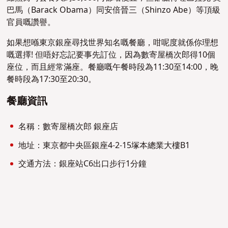
巴馬（Barack Obama）同安倍晉三（Shinzo Abe）等頂級
官員嘅讚譽。
如果想喺東京銀座尋找世界知名嘅餐廳，咁呢度就係你理想
嘅選擇! 但唔好忘記要事先訂位，因為數寄屋橋次郎得10個
座位，而且經常滿座。餐廳嘅午餐時段為11:30至14:00，晚
餐時段為17:30至20:30。
餐廳資訊
名稱：數寄屋橋次郎 銀座店
地址：東京都中央區銀座4-2-15塚本總業大樓B1
交通方法：銀座站C6出口步行1分鐘