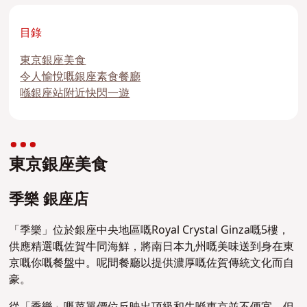
目錄
東京銀座美食
令人愉悅嘅銀座素食餐廳
喺銀座站附近快閃一遊
東京銀座美食
季樂 銀座店
「季樂」位於銀座中央地區嘅Royal Crystal Ginza嘅5樓，
供應精選嘅佐賀牛同海鮮，將南日本九州嘅美味送到身在東
京嘅你嘅餐盤中。呢間餐廳以提供濃厚嘅佐賀傳統文化而自
豪。
從「季樂」嘅菜單價位反映出頂級和牛喺東京並不便宜，但