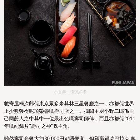
示意圖，僅供參考
數寄屋橋次郎係東京眾多米其林三星餐廳之一，亦都係世界
上少數獲得呢項榮譽嘅壽司店之一。據聞主廚小野二郎係自
己同齡人之中其中一位最出色嘅壽司師傅，而且亦都係2011
年嘅紀錄片“壽司之神”嘅主角。
雖然壽司套餐大約30,000円都唔便宜，但卻贏得咗巴拉克·奧