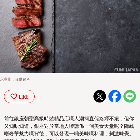
示意圖，僅供參考
LIKE
前往銀座朝聖高級時裝精品店嘅人潮簡直係絡繹不絕，但你
又知唔知道，銀座對於當地人嚟講係一個美食天堂呢？隱藏
喺奢華魅力嘅背後，可以發現一哋美味嘅料理，剌激味覺。