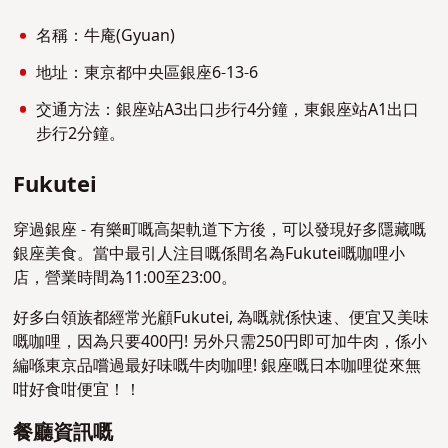
名稱：牛庵(Gyuan)
地址：東京都中央區銀座6-13-6
交通方法：銀座站A3出口步行4分鐘，東銀座站A1出口
步行2分鐘。
Fukutei
穿過銀座 - 有樂町嘅高架軌道下方後，可以發現好多隱藏嘅
銀座美食。當中最引人注目嘅係間名為Fukutei嘅咖哩小
店，營業時間為11:00至23:00。
好多白領族都經常光顧Fukutei, 為嘅就係快速、便宜又美味
嘅咖哩，因為只要400円! 另外只需250円即可加牛肉，係小
編喺東京品嚐過最好味嘅牛肉咖哩! 銀座嘅日本咖哩從來無
咁好食咁便宜！！
餐廳資訊嘅