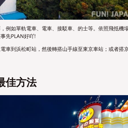
否
否
擇，例如單軌電車、電車、接駁車、的士等。依照飛抵機
先PLAN好吖!
軌電車到浜松町站，然後轉搭山手線至東京車站；或者搭
最佳方法