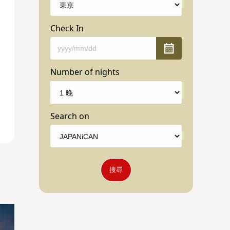
Check In
Number of nights
Search on
搜尋