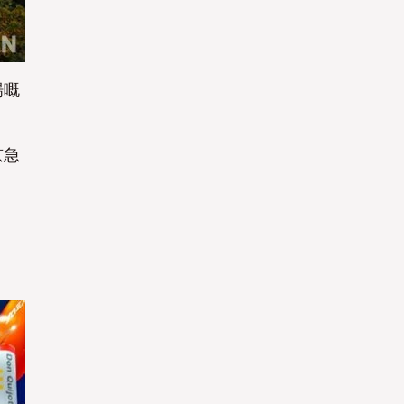
是
是
場嘅
京急