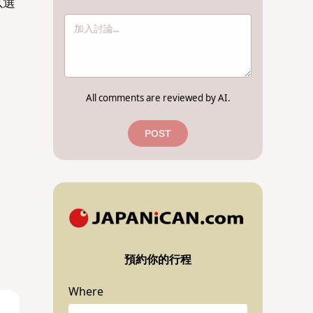
以選
All comments are reviewed by AI.
POST
預約你的行程
Where