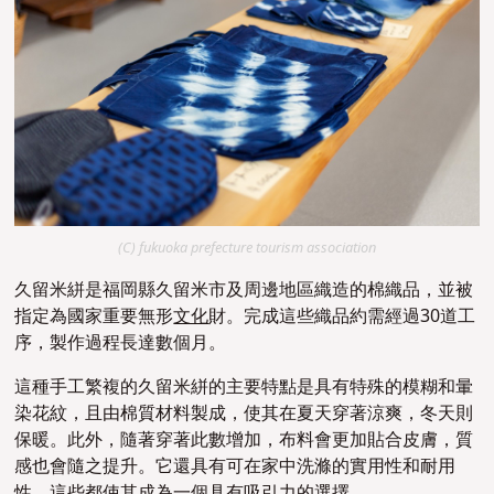
(C) fukuoka prefecture tourism association
久留米絣是福岡縣久留米市及周邊地區織造的棉織品，並被
指定為國家重要無形
文化
財。完成這些織品約需經過30道工
序，製作過程長達數個月。
這種手工繁複的久留米絣的主要特點是具有特殊的模糊和暈
染花紋，且由棉質材料製成，使其在夏天穿著涼爽，冬天則
保暖。此外，隨著穿著此數增加，布料會更加貼合皮膚，質
感也會隨之提升。它還具有可在家中洗滌的實用性和耐用
性，這些都使其成為一個具有吸引力的選擇。