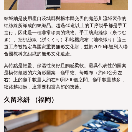
結城紬是使用產自茨城縣與栃木縣交界的鬼怒川流域製作的
紬絲線所織成的絲織品。超過40道以上的工序幾乎都是手工
進行，因此是一種非常珍貴的織物。手工紡織絲線（糸つむ
ぎ）、捆綁絲線（絣くくり）和地機織布（地機織り）這三
道工序被指定為國家重要無形
文化
財，並於2010年被列入聯
合國教科文組織的無形
文化
遺產。
其特點是輕盈、保溫性良好且觸感柔軟。最具代表性的圖案
是模仿龜殼的六角形圖案—龜甲紋。每幅布（約40公分左
右）上的龜甲數量大約在80到200個之間。龜甲數量越多，
紋路越細緻，這需要相當高超的技藝。
久留米絣 （福岡）