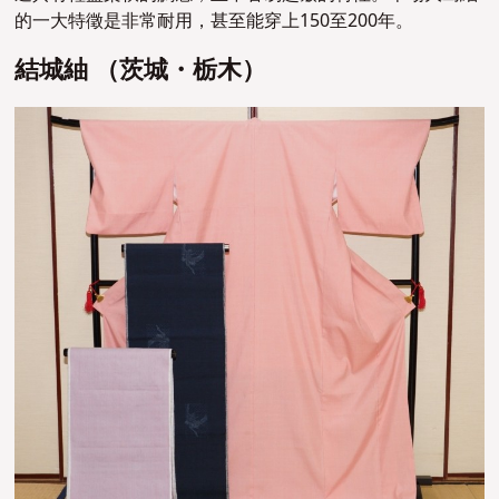
的一大特徵是非常耐用，甚至能穿上150至200年。
結城紬 （茨城・栃木）