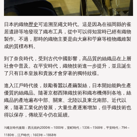
日本的織物
歷史
可追溯至繩文時代。這是因為在福岡縣的雀
居遺跡等地發現了織布工具，從中可以得知當時已經有織物
製作。不過，那時的織物主要是由大麻和苧麻等植物纖維製
成的質樸布料。
到了奈良時代，受到古代中國影響，高品質的絲織品在上層
社會中普及。在平安時代，織物技術進一步提升，並且誕生
了只有日本皇族和貴族才會穿著的獨特紋樣。
進入江戶時代後，鼓勵養蠶以產繭製絲，日本開始能夠生產
優質的絲織品。隨著京都西陣織技術和織布機傳到各地，絲
織品的產地遍布中部、關東、北陸以及東北南部。近代以
來，隨著工業化的發展，大量生產逐漸增加，但手織技術也
得以保存，傳統至今仍在延續。
※繩文時代後期：西元前約2000年～1000年，室町時代：1336～1568年，平安時代：794～
1180年，江戶時代：1603年～1868年