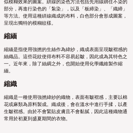
似模糊效果的圖案。
絣線的染色方法包括先用線綁住不染的
部分，再進行染色的「
紮染
」，以及「板締染」、「織締」
等方法。使用這種絣線織成的布料，白色部分會形成圖案，
呈現出獨特的模糊紋樣。
縮緬
縮緬是指使用
強撚的
生絲作為緯紗，織成表面呈現
皺褶感
的
絲織品。這些花紋使得布料不容易起皺，因此成為其特色之
一。近年來，除了絲綢之外，也開始使用化學纖維製作縮
緬。
縮織
縮織是一種使用強撚緯紗的織物，表面有
皺褶感
，主要以棉
花或麻類為原料製成。織成後，會在溫水中進行手揉，以產
生
皺褶感
。由於不會緊貼皮膚且不會黏膩，因此這種織物通
常用於初夏到盛夏期間的衣物。