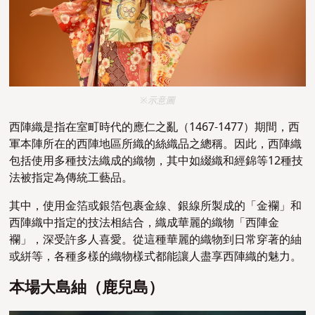
※示意圖
西陣織是指在室町時代的應仁之亂（1467-1477）期間，西
軍本陣所在的西陣地區所織的絲織品之總稱。因此，西陣織
包括使用多種技法織成的織物，其中如綴織和經錦等12種技
法被指定為傳統工藝品。
其中，使用金箔或銀箔包裹金線、銀線所製成的「金襴」和
西陣織中指定的技法相結合，織成華麗的織物「西陣金
襴」，深受許多人喜愛。從這種華麗的織物到日常穿著的紬
或絣等，各種多樣的織物樣式都能讓人盡享西陣織的魅力。
本場大島紬（鹿兒島）