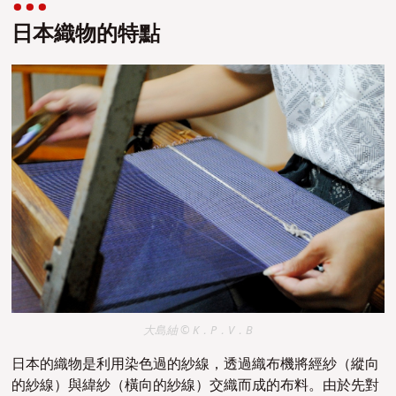
日本織物的特點
大島紬 © K．P．V．B
日本的織物是利用染色過的紗線，透過織布機將經紗（縱向
的紗線）與緯紗（橫向的紗線）交織而成的布料。由於先對