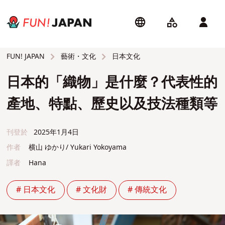
藝術・文化
日本文化
FUN! JAPAN
日本的「織物」是什麼？代表性的
產地、特點、歷史以及技法種類等
刊登於
2025年1月4日
作者
横山 ゆかり/ Yukari Yokoyama
譯者
Hana
# 日本文化
# 文化財
# 傳統文化