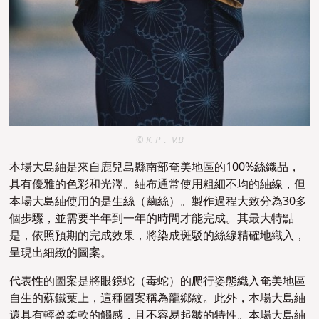
© K. P． V.B
本場大島紬是來自鹿兒島縣南部奄美地區的100%絲織品，
具有優雅的色彩和光澤。紬布通常使用粗細不均的紬線，但
本場大島紬使用的是生絲（繭絲）。製作過程大致分為30多
個步驟，並需要半年到一年的時間才能完成。其最大特點
是，依照預期的完成效果，將染成斑駁的絲線精確地織入，
呈現出細緻的圖案。
代表性的圖案是將眼鏡蛇（毒蛇）的爬行姿態織入奄美地區
自生的蘇鐵葉上，這種圖案稱為龍鄉紋。此外，本場大島紬
還具有輕盈柔軟的觸感，且不容易起皺的特性。本場大島紬