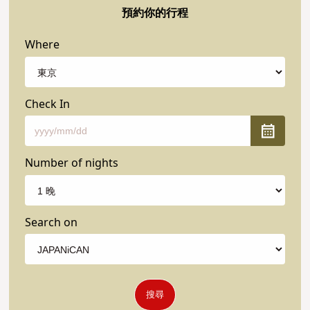
預約你的行程
Where
Check In
Number of nights
Search on
搜尋