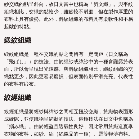
紗交織的點呈斜向，故日文當中也稱為「斜文織」。與平紋
組織相比，交織的點較少，雖然較不耐磨，但在製作厚重的
布料上具有優勢。此外，斜紋組織的布料具有柔軟性和不易
起皺的特點。
緞紋組織
緞紋組織是一種在交織的點之間留有一定間距（日文稱為
「飛ばし」）的技法。由於經紗或緯紗中的一種會顯露於表
面，所以會呈現出光澤感。與斜紋組織相比，緞紋組織的交
織點更少，因此更容易磨損，但表面特別平滑光亮。代表性
的布料有緞布。
絞經組織
絞經組織是將經紗與緯紗之間相互扭絞交織，於織物表面形
成縫隙，並使織物呈網狀的技法。這種技法在日文中也稱為
「搦み織」。由於輕盈且透氣性良好，因此常用於織造夏季
衣物的布料，如紗、絽（絲織品的一種）、羅等輕薄布料。