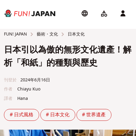
藝術・文化
日本文化
FUN! JAPAN
日本引以為傲的無形文化遺產！解
析「和紙」的種類與歷史
刊登於
2024年6月16日
作者
Chiayu Kuo
譯者
Hana
# 日式風格
# 日本文化
# 世界遺產