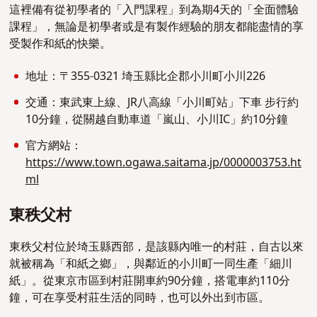
這裡備有從初學者的「入門課程」到為期4天的「全面體驗
課程」，無論是初學者或是有製作經驗的朋友都能盡情的享
受製作和紙的快樂。
地址：
〒355-0321 埼玉縣比企郡小川町小川226
交通：
東武東上線、JR八高線「小川町站」下車 步行約
10分鐘，
從關越自動車道「嵐山、小川IC」約10分鐘
官方網站：
https://www.town.ogawa.saitama.jp/0000003753.ht
ml
東秩父村
東秩父村位於埼玉縣西部，是該縣內唯一的村莊，自古以來
就被稱為「和紙之鄉」，與鄰近的小川町一同生產「細川
紙」。從東京市區到村莊開車約90分鐘，搭電車約110分
鐘，可在享受村莊生活的同時，也可以外出到市區。