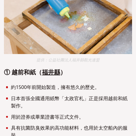
提供：公益社團法人福井縣觀光連盟
① 越前和紙（
福井縣
）
約1500年前開始製造，擁有悠久的歷史。
日本首張全國通用紙幣「太政官札」正是採用越前和紙
製作。
用於證券或畢業證書等正式文件。
具有抗菌防臭效果的高功能材料，也用於太空船內的服
裝。