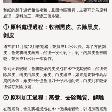
和紙的製作過程相當複雜，且因地區而異，主要可分為原料
處理、原料加工、
手漉
三個步驟。
① 原料處理過程：收割黑皮、去除黑皮、
剝皮
通常在11月或12月收割楮，並剪成1.2公尺長。為了方便剝
皮，會先將樹皮蒸熟，然後一次性剝下。剝下的黑皮會被曬
乾，並捆成15公斤一束保存。
等到天氣變暖，會將乾燥的皮浸泡在水中使其變軟，然後去
除黑皮。樹皮由黑皮、嫩皮、白皮組成，如果是要製作高品
質的紙張，嫩皮部分也會用刀子仔細地削去，白皮則在乾燥
後儲存於陰涼處。
② 原料加工過程：蒸煮、去除雜質、解離
在蒸煮前，會先將楮浸泡在水中使纖維變軟，以增加蒸煮劑