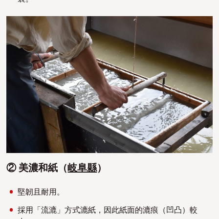
② 美濃和紙（
岐阜縣
）
堅韌且耐用。
採用「流漉」方式漉紙，因此紙面的漉痕（凹凸）較