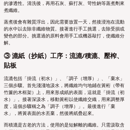
的滲透性。清洗後，再用石灰、蘇打灰、苛性鈉等蒸煮劑來
煮纖維。
蒸煮後會有雜質浮出，因此需要放置一天，然後浸泡在流動
的水中以去除非纖維物質。接著進行手工挑選，去除受損或
變色的部分。挑選過的原料會用手工或機器敲打，使纖維分
解。
③ 漉紙（抄紙）工序：流漉/積漉、壓榨、
貼板
流漉包括「掛流（初水）」、「調子（增厚）」、「棄水」
三個步驟。首先淺淺地汲水，將纖維均勻地鋪在簀桁（帶有
竹簾的木框架）上，用來形成紙的表面，這就是「掛流（初
水）」。接著深汲水，移動簀桁以使纖維交織，用來調整厚
度，這個步驟稱之為「調子（增厚）」。最後進行「棄
水」，將簀表面的水丟棄，然後將紙疊起來。
而積漉是古老的方法，使用的是短解離的纖維。只需汲取含