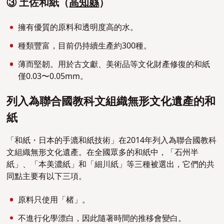
③ 土佐和紙（
高知縣
）
擁有優質的原料和透明度高的水。
種類豐富，目前仍持續生產約300種。
薄而堅韌。用於古文獻、美術品等文化財產修復的和紙
僅0.03〜0.05mm。
列入為聯合國教科文組織無形文化遺產的和
紙
「和紙・日本的手漉和紙技術」在2014年列入為聯合國教科
文組織無形文化遺產。在全國眾多的和紙中，「石州半
紙」、「本美濃紙」和「細川紙」等三種被選出，它們的共
同點主要有以下三項。
原料只使用「楮」。
不進行化學漂白，因此隨著時間的推移會變白。