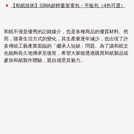
【和紙技術】SIWA超輕量筆電包・平板包（4色可選）
和紙不僅是優秀的記錄媒介，也是各種商品的優質材料。然
而，隨著生活方式的變化，其生產量逐年減少，也出現了許
多傳統工藝產業面臨的「繼承人短缺」問題。為了讓和紙文
化能夠長久地傳承至後世，希望大家能透過購買和紙製品或
參加和紙製作體驗，親自感受其魅力。