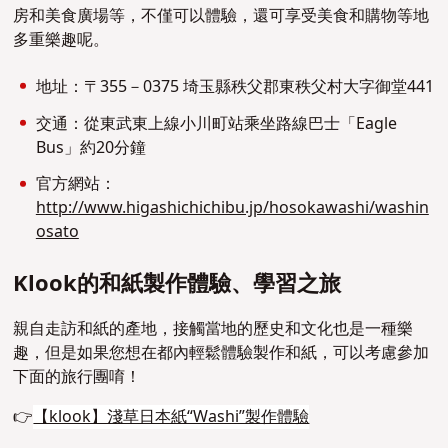
房和美食廣場等，不僅可以體驗，還可享受美食和購物等地
多重樂趣呢。
地址：
〒355－0375 埼玉縣秩父郡東秩父村大字御堂441
交通：
從東武東上線小川町站乘坐路線巴士「Eagle
Bus」約20分鐘
官方網站：
http://www.higashichichibu.jp/hosokawashi/washin
osato
Klook的和紙製作體驗、學習之旅
親自走訪和紙的產地，接觸當地的歷史和文化也是一種樂
趣，但是如果您想在都內輕鬆體驗製作和紙，可以考慮參加
下面的旅行團唷！
👉
【klook】淺草日本紙“Washi”製作體驗