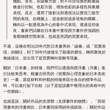
幾點。首先，在線條方面，對不符合現實的粗重線
條進行控制。色彩方面，
增加色彩的多樣性與漸層
表現
。其次，運用了陰影法與透視法以實現三維空
間的表現。在構圖上，
從放射狀或多視角的構圖，
轉向以一點透視為中心的集中式表現。
透過這些改
良，畫家們試圖在日本畫中實現西方畫作所強調的
客觀物體空間表現，也就是所謂的寫實表現。
不過，這種在明治20年代對日本畫界的「線條」或「寫實表
現」的關注，到了30年代後發生了顯著的變化，轉而聚焦於
無線描法，並出現了從寫實轉向裝飾等現象。
關於「日本畫」的特徵，我們可以透過與西洋畫（洋畫）進
行比較來思考。根據古田亮的《視覺與心理意象的日本美術
史》一書，當從材料和外觀的特徵來區分各自的標準作品
時，可以進行如下比較（以下是從該書中整理出的表格中的
一些摘錄）。
也就是說，關於作品的支撐體（支撐畫作的物體），「與採
用畫布的洋畫相比，日本畫則採用絹布或紙張」；關於作品