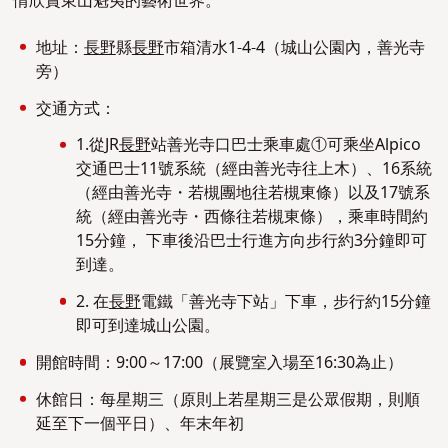
情欣賞東山魁夷的藝術世界。
地址：
長野
縣
長野
市箱清水1-4-4（城山公園內，善光寺
旁）
交通方式：
1.從JR
長野
站善光寺口巴士乘車處①可乘坐Alpico
交通巴士11號系統（經由善光寺往上木）、16系統
（經由善光寺・若槻團地往若槻東條）以及17號系
統（經由善光寺・西條往若槻東條），乘車時間約
15分鐘， 下車後沿巴士行進方向步行約3分鐘即可
到達。
2. 在
長野
電鐵「善光寺下站」下車，步行約15分鐘
即可到達城山公園。
開館時間：9:00～17:00（展覽室入場至16:30為止）
休館日：每星期三（原則上若星期三是公眾假期，則順
延至下一個平日）、年末年初