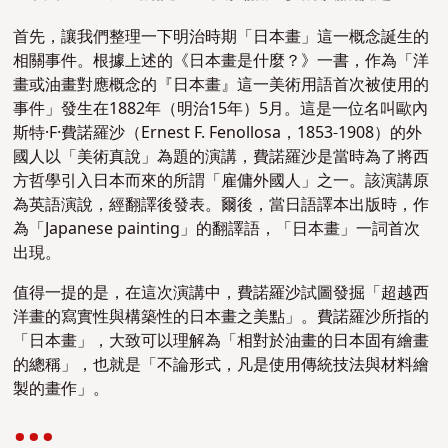
首先，讓我們整理一下明治時期「日本畫」這一概念誕生的
相關事件。根據上述的《日本畫是什麼？》一書，作為「洋
畫或油畫對應概念的『日本畫』這一美術用語首次被使用的
事件」發生在1882年（明治15年）5月。這是一位名叫歐內
斯特·F·費諾羅沙（Ernest F. Fenollosa，1853-1908）的外
國人以「美術真說」為題的演講，費諾羅沙是當時為了將西
方哲學引入日本而來的所謂「雇傭外國人」之一。該演講原
為英語演說，經翻譯後發表。爾後，當日語譯本出版時，作
為「Japanese painting」的翻譯語，「日本畫」一詞首次
出現。
值得一提的是，在這次演講中，費諾羅沙試圖發掘「超越西
洋畫的寫實性與構築性的日本畫之美點」。費諾羅沙所指的
「日本畫」，大致可以理解為「相對於油畫的日本固有繪畫
的總稱」，也就是「不論形式，凡是使用傳統技法與材料繪
製的畫作」。