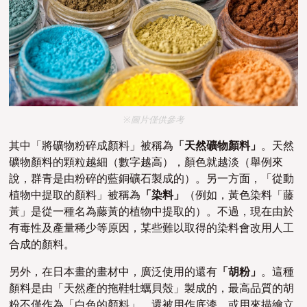
※圖片僅供參考
其中「將礦物粉碎成顏料」被稱為
「天然礦物顏料」
。天然
礦物顏料的顆粒越細（數字越高），顏色就越淡（舉例來
說，群青是由
粉碎的藍銅礦石製成的
）。另一方面，「從動
植物中提取的顏料」被稱為
「染料」
（例如，黃色染料「藤
黃」是從一種名為藤黃的植物中提取的）。不過，現在由於
有毒性及產量稀少等原因，某些難以取得的染料會改用人工
合成的顏料。
另外，在日本畫的畫材中，廣泛使用的還有
「胡粉」
。這種
顏料是由「天然產的拖鞋牡蠣貝殼」製成的，最高品質的胡
粉不僅作為「白色的顏料」，還被用作底漆，或用來描繪立