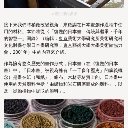
※圖片僅供參考
接下來我們將稍微改變視角，來確認在日本畫創作過程中使
用的材料。本節將從《「復甦的日本畫—傳統與繼承・千年
的智慧—」圖錄》（編輯：
東京
藝術大學研究所美術研究科
文化財保存學日本畫研究室，
東京
藝術大學大學美術館協力
會，2001年）中的內容來介紹。
作為擁有悠久歷史的畫作形式，日本畫（在《復甦的日本
畫》中，「日本畫」被視為擁有「一千多年歷史」的廣義概
念）是畫在紙（和紙）、絹布、木材等材質上的。日本畫中
使用的天然顏料包括「由礦物和岩石研磨而成的顏料」，以
及「從動植物中提取的顏料」。