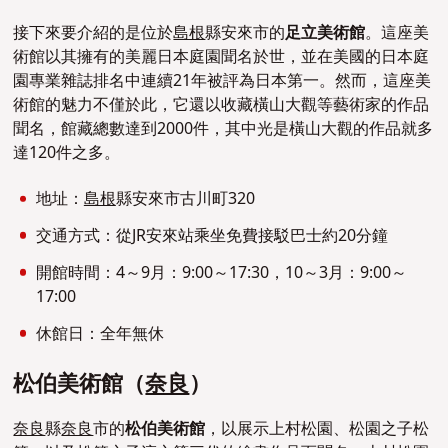
接下來要介紹的是位於
島根
縣安來市的
足立美術館
。這座美
術館以其擁有的美麗日本庭園聞名於世，並在美國的日本庭
園專業雜誌排名中連續21年被評為日本第一。然而，這座美
術館的魅力不僅於此，它還以收藏橫山大觀等藝術家的作品
聞名，館藏總數達到2000件，其中光是橫山大觀的作品就多
達120件之多。
地址：
島根
縣安來市古川町320
交通方式：從JR安來站乘坐免費接駁巴士約20分鐘
開館時間：4～9月：9:00～17:30，10～3月：9:00～
17:00
休館日：全年無休
松伯美術館（
奈良
）
奈良
縣
奈良
市的
松伯美術館
，以展示上村松園、松園之子松