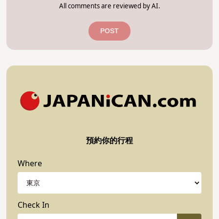
All comments are reviewed by AI.
POST
預約你的行程
Where
Check In