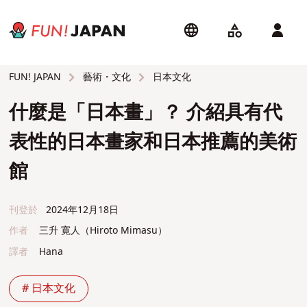
藝術・文化
日本文化
FUN! JAPAN
什麼是「日本畫」？ 介紹具有代
表性的日本畫家和日本推薦的美術
館
刊登於
2024年12月18日
作者
三升 寛人（Hiroto Mimasu）
譯者
Hana
# 日本文化