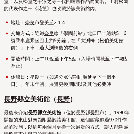
篁，以及松篁之子淳之等三代的繪畫作品而聞名。上村松園
的代表作之一《花筐》也收藏於該美術館內。
地址：
奈良
市登美丘2-1-4
交通方式：近鐵
奈良
線「學園前站」北口巴士總站5、6
號乘車處乘坐巴士約5分鐘，在「大渕橋（松伯美術館
前）」下車，過大渕橋後的右側
開放時間：上午10點至下午5點（入場時間截至下午4點
為止）
休館日：星期一（如遇公眾假期則順延至下一個平
日）、
年末年初、展覽更換期間
以及其他必要時
長野
縣立美術館（
長野
）
最後來介紹
長野
縣立美術館
（位於
長野
縣
長野
市）。1990年
開館的東山魁夷館附屬於該美術館。這個館藏超過970件作
品的設施，以約每兩個月更換一次展覽的方式，讓人能夠盡