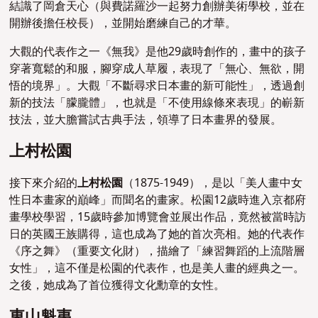
結識了岡倉天心（與費諾羅沙一起努力創辦美術學校，並在
開辦後擔任校長），並開始磨練自己的才華。
大觀的代表作之一《無我》是他29歲時創作的，畫中的孩子
穿著寬鬆的和服，腳穿成人草履，表現了「無心、無欲，開
悟的境界」。大觀「不斷尋求日本畫的新可能性」，透過創
新的技法「朦朧體」，也就是「不使用線條來表現」的嶄新
技法，並大膽嘗試古典手法，領導了日本畫界的發展。
上村松園
接下來介紹的
上村松園
（1875-1949），是以「美人畫中女
性日本畫家的巔峰」而聞名的畫家。松園12歲時進入京都府
畫學校學習，15歲時
參加博覽會並展出作品，竟然被當時訪
日的英國王族購得，這也成為了她的首次亮相。她的代表作
《序之舞》（重要文化財），描繪了「
練習舞蹈的
上流階層
女性」，這不僅是松園的代表作，也是美人畫的經典之一。
之後，她成為了首位獲得文化勳章的女性。
東山魁夷