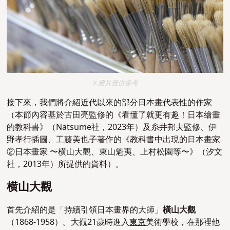
※圖片僅供參考
接下來，我們將介紹近代以來的部分日本畫代表性的作家
（本節內容基於古田亮監修的《看懂了就更有趣！日本繪畫
的教科書》（Natsume社，2023年）及糸井邦夫監修、伊
野孝行插圖、工藤美也子著作的《教科書中出現的日本畫家
②日本畫家 〜横山大觀、東山魁夷、上村松園等〜》（汐文
社，2013年）所提供的資料）。
横山大觀
首先介紹的是「持續引領日本畫界的大師」
橫山大觀
（1868-1958）。大觀21歲時進入
東京
美術學校，在那裡他