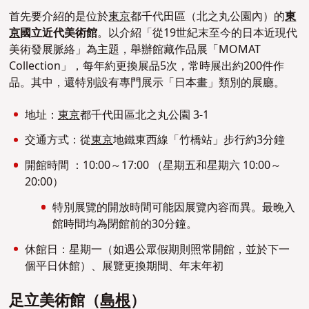
首先要介紹的是位於
東京
都千代田區（北之丸公園內）的
東
京
國立近代美術館
。以介紹「從19世紀末至今的日本近現代
美術發展脈絡」為主題，舉辦館藏作品展「MOMAT
Collection」，每年約更換展品5次，常時展出約200件作
品。其中，還特別設有專門展示「日本畫」類別的展廳。
地址：
東京
都千代田區北之丸公園 3-1
交通方式：從
東京
地鐵東西線「竹橋站」步行約3分鐘
開館時間 ：10:00～17:00
（星期五和星期六 10:00～
20:00）
特別展覽的開放時間可能因展覽內容而異。最晚
入
館時間均為閉館前的30分鐘。
休館日：星期一（如遇公眾假期則照常開館，並於下一
個平日休館）、展覽更換期間、年末年初
足立美術館（
島根
）