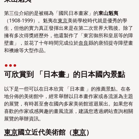
第三位介紹的是被稱為「國民日本畫家」的
東山魁夷
（1908-1999）。魁夷在
東京
美術學校時代就是優秀的學
生，但他的實力真正發揮出來是在第二次世界大戰後。除了
擁有多次得獎經歷外，他還製作了「東宮御所和皇居等的障
壁畫」，並花了十年時間完成位於
奈良
縣的唐招提寺障壁畫
和襖繪等大型作品。
可欣賞到 「日本畫」的日本國內景點
以下是一些可以在日本欣賞 「日本畫 」的推薦景點。在各
地分佈的美術館中，經常舉辦以日本畫作家或各流派為主題
的展覽，有時甚至會在國內多家美術館巡迴展出。如果您有
喜歡的作家或感興趣的畫風流派，建議您透過網站查詢相關
展覽的舉辦資訊。
東京
國立近代美術館（
東京
）