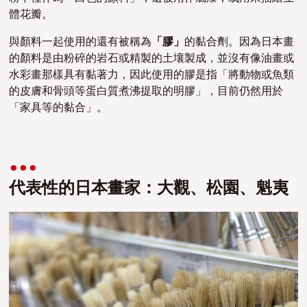
體花瓣。
與顏料一起使用的還有被稱為
「膠」
的黏合劑。因為日本畫
的顏料是由粉碎的岩石或精製的土壤製成，並沒有像油畫或
水彩畫那樣具有黏著力，因此使用的膠是指「將動物或魚類
的皮膚和骨頭等蛋白質煮沸提取的明膠」，目前仍然用於
「家具等的黏合」。
代表性的日本畫家：大觀、松園、魁夷