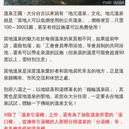
溫泉王國・大分自古以來就有「地元溫泉」文化。地元溫泉
就是「當地人可以低價使用的公共溫泉」，價格便宜，只需
100～300日圓，甚至有些設施還可以免費使用！
當地溫泉的魅力在於每個溫泉的泉質都不同，如果提前申
請，還能包場，如「工會會員專用浴池」等會員制的共同浴
池，還有可以帶走泉源的設施（但泉源的溫度可能會超過90
度以上，需特別注意）。
當地溫泉是深度溫泉愛好者和當地居民常去的地方，正是溫
泉縣獨有、市民交流和休憩之處。
別府八湯之一，以地獄蒸和湯煙著名的「鐵輪溫泉區」，其
實也是當地溫泉的聖地。若您在大分住宿，一定要去在地溫
泉試試，體驗一下傳統的溫泉文化！
※除了「溫泉引湯權」之外，還有為了抽取溫泉所需的「湯
口權」，從擁有引湯權的人那裡分得溫泉的「分湯權」等，
有各種各樣的溫泉權。