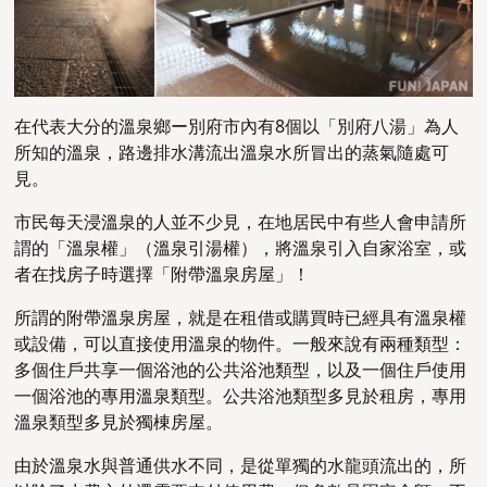
在代表大分的溫泉鄉ー別府市內有8個以「別府八湯」為人
所知的溫泉，路邊排水溝流出溫泉水所冒出的蒸氣隨處可
見。
市民每天浸溫泉的人並不少見，在地居民中有些人會申請所
謂的「溫泉權」（溫泉引湯權），將溫泉引入自家浴室，或
者在找房子時選擇「附帶溫泉房屋」！
所謂的附帶溫泉房屋，就是在租借或購買時已經具有溫泉權
或設備，可以直接使用溫泉的物件。一般來說有兩種類型：
多個住戶共享一個浴池的公共浴池類型，以及一個住戶使用
一個浴池的專用溫泉類型。公共浴池類型多見於租房，專用
溫泉類型多見於獨棟房屋。
由於溫泉水與普通供水不同，是從單獨的水龍頭流出的，所