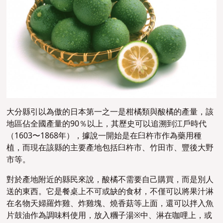
大分縣引以為傲的日本第一之一是柑橘類與酸橘的產量，該
地區佔全國產量的90％以上，其歷史可以追溯到江戶時代
（1603〜1868年），據說一開始是在臼杵市作為藥用種
植，而現在該縣的主要產地包括臼杵市、竹田市、豐後大野
市等。
對於產地附近的縣民來說，酸橘不需要自己購買，而是別人
送的東西。它是餐桌上不可或缺的食材，不僅可以將果汁淋
在名物天婦羅炸雞、炸雞塊、燒香菇等上面，還可以拌入魚
片鼓油作為調味料使用，放入糰子湯※中、淋在咖哩上，或