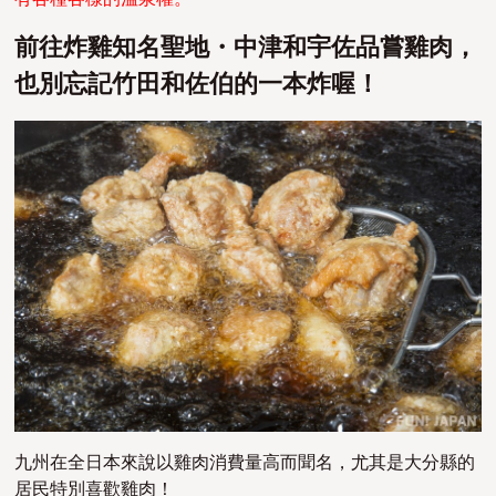
前往炸雞知名聖地・中津和宇佐品嘗雞肉，
也別忘記竹田和佐伯的一本炸喔！
九州在全日本來說以雞肉消費量高而聞名，尤其是大分縣的
居民特別喜歡雞肉！