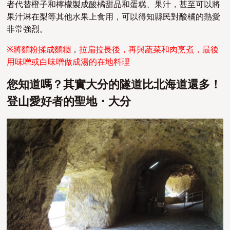
者代替橙子和檸檬製成酸橘甜品和蛋糕、果汁，甚至可以將
果汁淋在梨等其他水果上食用，可以得知縣民對酸橘的熱愛
非常強烈。
※將麵粉揉成麵糰
，
拉扁拉長後，再與蔬菜和肉烹煮，最後
用味噌或白味噌做成湯的在地料理
您知道嗎？其實大分的隧道比北海道還多！
登山愛好者的聖地・大分