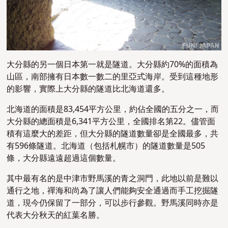
大分縣的另一個日本第一就是隧道。大分縣約70%的面積為
山區，南部擁有日本數一數二的里亞式海岸。受到這種地形
的影響，實際上大分縣的隧道比北海道還多。
北海道的面積是83,454平方公里，約佔全國的五分之一，而
大分縣的總面積是6,341平方公里，全國排名第22。儘管面
積有這麼大的差距，但大分縣的隧道數量卻是全國最多，共
有596條隧道。北海道（包括札幌市）的隧道數量是505
條，大分縣遠遠超過這個數量。
其中最有名的是中津市野馬溪的青之洞門，此地以前是難以
通行之地，禪海和尚為了讓人們能夠安全通過而手工挖掘隧
道，現今仍保留了一部分，可以步行參觀。野馬溪同時亦是
代表大分秋天的紅葉名勝。