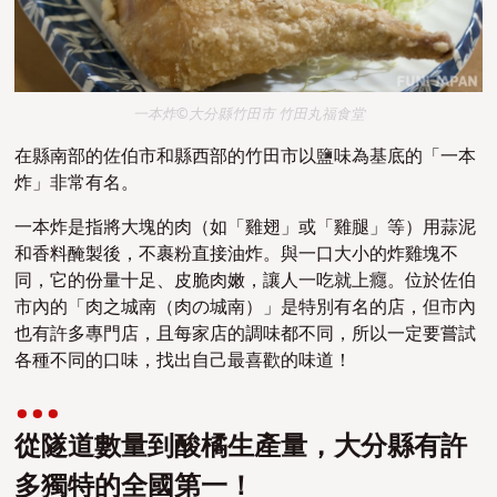
一本炸©大分縣竹田市 竹田丸福食堂
在縣南部的佐伯市和縣西部的竹田市以鹽味為基底的「一本
炸」非常有名。
一本炸是指將大塊的肉（如「雞翅」或「雞腿」等）用蒜泥
和香料醃製後，不裹粉直接油炸。與一口大小的炸雞塊不
同，它的份量十足、皮脆肉嫩，讓人一吃就上癮。位於佐伯
市內的「肉之城南（肉の城南）」是特別有名的店，但市內
也有許多專門店，且每家店的調味都不同，所以一定要嘗試
各種不同的口味，找出自己最喜歡的味道！
從隧道數量到酸橘生產量，大分縣有許
多獨特的全國第一！