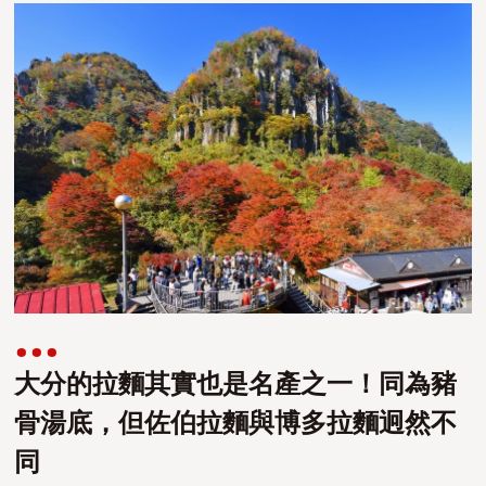
大分的拉麵其實也是名產之一！同為豬
骨湯底，但佐伯拉麵與博多拉麵
迥然不
同