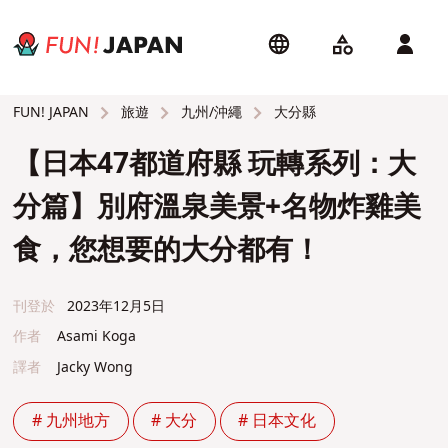
旅遊
九州/沖繩
大分縣
FUN! JAPAN
【日本47都道府縣 玩轉系列：大
分篇】別府溫泉美景+名物炸雞美
食，您想要的大分都有！
刊登於
2023年12月5日
作者
Asami Koga
譯者
Jacky Wong
# 九州地方
# 大分
# 日本文化