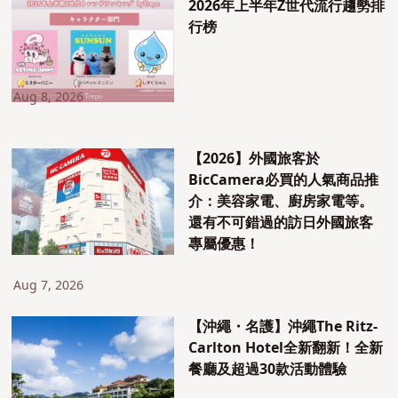
2026年上半年Z世代流行趨勢排
行榜
Aug 8, 2026
【2026】外國旅客於
BicCamera必買的人氣商品推
介：美容家電、廚房家電等。
還有不可錯過的訪日外國旅客
專屬優惠！
Aug 7, 2026
【沖繩・名護】沖繩The Ritz-
Carlton Hotel全新翻新！全新
餐廳及超過30款活動體驗