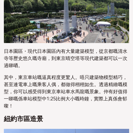
日本園區・現代日本園區內有大量建築模型，從京都嘅清水
寺等歷史悠久嘅寺廟，到東京晴空塔等現代建築都可以一次
過睇唒。
其中，東京車站嘅逼真程度更驚人。唔只建築物模型精巧，
甚至連電車上嘅乘客人偶，都做得栩栩如生。透過精緻嘅模
型，你可以感受得到東京車站車水馬龍嘅景象。仲有好值得
一睇嘅係車站模型中1:25比例大小嘅時鐘，實際上真係會郁
㗎！
紐約市區造景