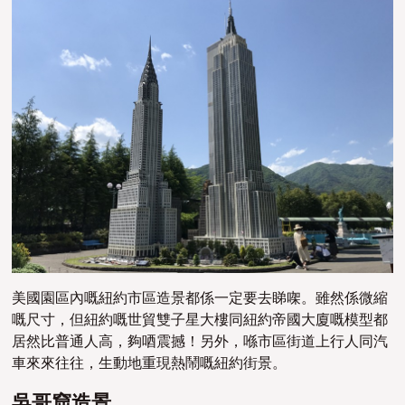
美國園區內嘅紐約市區造景都係一定要去睇
㗎
。雖然係
微縮
嘅尺寸，但紐約嘅
世貿雙子星大樓同
紐約帝國大廈嘅模型都
居然比普通人高，夠唒震撼！另外，喺市區街道
上行人同汽
車來來往往，生動地重現熱鬧嘅紐約街景。
吳哥窟造景