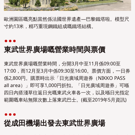
歐洲園區嘅亮點當然係法國世界遺產—巴黎鐵塔啦。模型尺
寸約13米，精巧重現鋼鐵組成嘅鐵塔結構。
東武世界廣場嘅營業時間與票價
東武世界廣場嘅營業時間，分開3月中至11月係09:00至
17:00，而12月至3月中係09:30至16:00。票價方面，一日券
係2,800円。購票時出示「日光廣域周遊券（NIKKO PASS
all area）」即可享1,000円折扣。「日光廣域周遊券」可喺
四日內搭淺草往返日光嘅東武火車各一次，以及喺日光指定
範圍嘅車站
無限次數上落
東武巴士。
(截至2019年5月資訊)
從成田機場出發去東武世界廣場