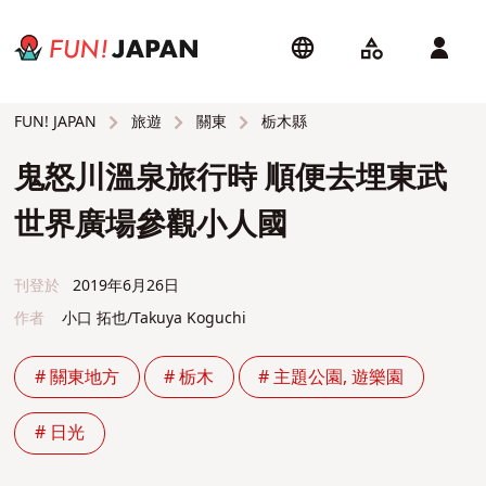
旅遊
關東
栃木縣
FUN! JAPAN
鬼怒川溫泉旅行時 順便去埋東武
世界廣場參觀小人國
刊登於
2019年6月26日
作者
小口 拓也/Takuya Koguchi
# 關東地方
# 栃木
# 主題公園, 遊樂園
# 日光