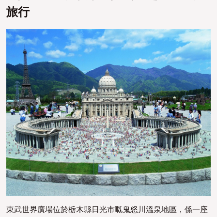
旅行
東武世界廣場位於栃木縣日光市嘅鬼怒川溫泉地區，係一座