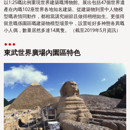
以
1:25嘅比例重現世界建築嘅博物館。
展出包括47個世界遺
產在內嘅102座世界各地知名建築。從建築物到景中人物模
型嘅表情同動作，都相當講究細節且做得栩栩如生。更值得
留意嘅係園區嘅
建築物模型場景中，設置咗好多神態各異嘅
小人偶，數量居然多達14萬隻。 （截至2019年5月資訊）
東武世界廣場內園區特色