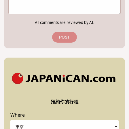
All comments are reviewed by AI.
POST
預約你的行程
Where