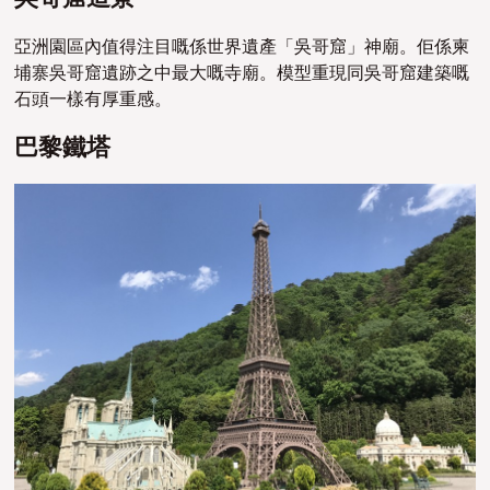
亞洲園區內值得注目嘅係世界遺產「吳哥窟」神廟。佢係柬
埔寨吳哥窟遺跡之中最大嘅寺廟。模型重現同吳哥窟建築嘅
石頭一樣有厚重感。
巴黎鐵塔