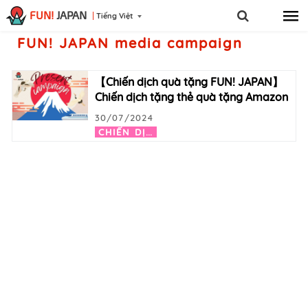
FUN!
JAPAN
Tiếng Việt
FUN! JAPAN media campaign
【Chiến dịch quà tặng FUN! JAPAN】
Chiến dịch tặng thẻ quà tặng Amazon
30/07/2024
C
HIẾN DỊCH / SỰ KIỆN