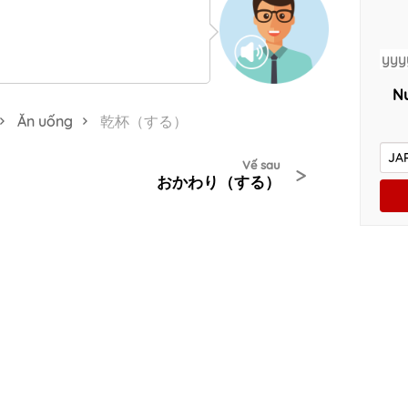
Nu
Ăn uống
乾杯（する）
Vế sau
>
おかわり（する）