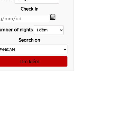
Check In
mber of nights
Search on
Tìm kiếm