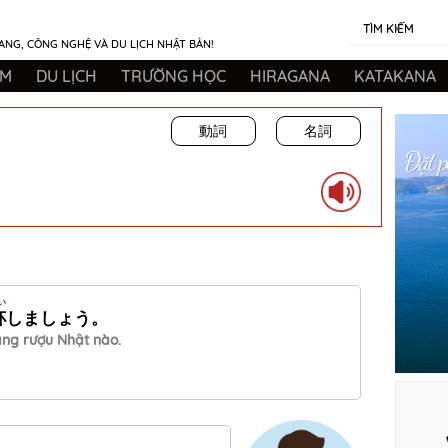
TÌM KIẾM
ANG, CÔNG NGHỆ VÀ DU LỊCH NHẬT BẢN!
ẮM
DU LỊCH
TRƯỜNG HỌC
HIRAGANA
KATAKANA
動詞
名詞
い
杯
しましょう。
ằng rượu Nhật nào.