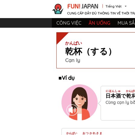
FUN!
JAPAN
Tiếng Việt
CUNG CẤP ĐẦY ĐỦ THÔNG TIN VỀ THỜI TR
CÔNG VIỆC
ĂN UỐNG
MUA S
かんぱい
乾杯
（する）
Cạn ly
■Ví dụ
にほんしゅ
かんぱ
日本酒
で
乾
Cùng cạn ly b
かんぱい
おつかれさま