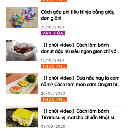
Cách gấp phi tiêu Ninja bằng giấy
đơn giản!
21/10/2020
VĂN HÓA
【1 phút video】Cách làm bánh
donut đậu hũ siêu ngon giòn chỉ với
…
13/10/2020
T
HỰC PHẨM
【1 phút video】Dưa hấu hay là cơm
nắm? Cách làm món cơm Onigiri hì
…
26/09/2020
T
HỰC PHẨM
【1 phút video】Cách làm bánh
Tiramisu vị matcha chuẩn Nhật si
…
09/09/2020