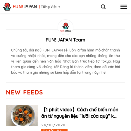
FUN!
JAPAN
Tiếng Việt
FUN! JAPAN Team
Chúng tôi, đội ngũ FUN! JAPAN sẽ luôn là fan hâm mộ chân thành
và cuồng nhiệt nhất, mang đến cho các bạn những thông tin thú
vị liên quan đến nền văn hóa Nhật Bản trực tiếp từ Tokyo. Hãy
tham gia cùng với chúng tôi! Đăng kí thành viên, theo dõi các bài
báo và tham gia những sự kiện hấp dẫn tại trang này nhé!
NEW FEEDS
【1 phút video】Cách chế biến món
ăn từ nguyên liệu “lưỡi của quỷ” k
…
24/10/2020
T
HỰC PHẨM