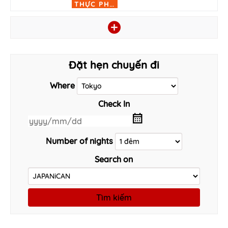
T
HỰC PHẨM
Đặt hẹn chuyến đi
Where
Check In
Number of nights
Search on
Tìm kiếm