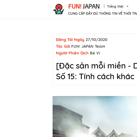
FUN!
JAPAN
Tiếng Việt
CUNG CẤP ĐẦY ĐỦ THÔNG TIN VỀ THỜI TR
Đăng Tải Ngày
27/10/2020
Tác Giả
FUN! JAPAN Team
Người Phiên Dịch
Bé Vi
[Đặc sản mỗi miền - 
Số 15: Tính cách khác