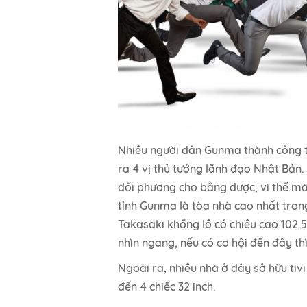
Nhiều người dân Gunma thành công tr
ra 4 vị thủ tướng lãnh đạo Nhật Bản. 
đối phương cho bằng được, vì thế mà
tỉnh Gunma là tòa nhà cao nhất trong
Takasaki khổng lồ có chiều cao 102.5
nhìn ngang, nếu có cơ hội đến đây t
Ngoài ra, nhiều nhà ở đây sở hữu tiv
đến 4 chiếc 32 inch.