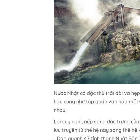
Nước Nhật có đặc thù trải dài và hẹp
hậu cũng như tập quán văn hóa mỗi 
nhau.
Lối suy nghĩ, nếp sống đặc trưng của
lưu truyền từ thế hệ này sang thế h
- Dạo quanh 47 tỉnh thành Nhật Bản"