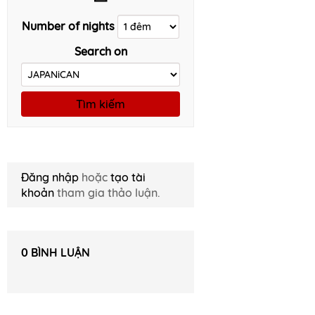
Number of nights
Search on
Tìm kiếm
Đăng nhập
hoặc
tạo tài
khoản
tham gia thảo luận.
0
BÌNH LUẬN