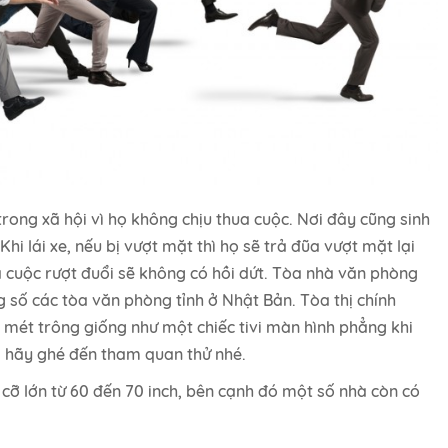
ong xã hội vì họ không chịu thua cuộc. Nơi đây cũng sinh
Khi lái xe, nếu bị vượt mặt thì họ sẽ trả đũa vượt mặt lại
 cuộc rượt đuổi sẽ không có hồi dứt. Tòa nhà văn phòng
 số các tòa văn phòng tỉnh ở Nhật Bản. Tòa thị chính
 mét trông giống như một chiếc tivi màn hình phẳng khi
hì hãy ghé đến tham quan thử nhé.
i cỡ lớn từ 60 đến 70 inch, bên cạnh đó một số nhà còn có