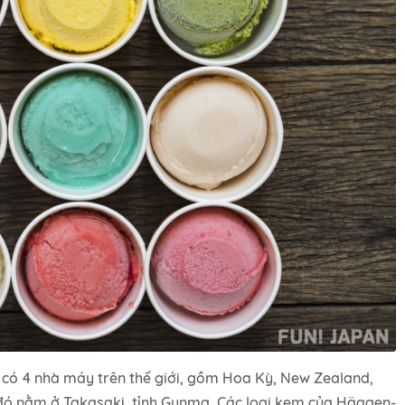
ó 4 nhà máy trên thế giới, gồm Hoa Kỳ, New Zealand,
đó nằm ở Takasaki, tỉnh Gunma. Các loại kem của Häagen-