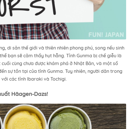
g, di sản thế giới và thiên nhiên phong phú, song nếu sinh
ó thể bạn sẽ cảm thấy hụt hẫng. Tỉnh Gunma bị chế giễu là
ất cuối cùng chưa được khám phá ở Nhật Bản, và một số
ến sự tồn tại của tỉnh Gunma. Tuy nhiên, người dân trong
với các tỉnh Ibaraki và Tochigi.
xuất Häagen-Dazs!