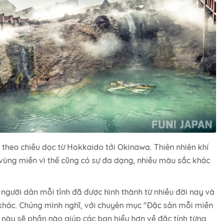
 theo chiều dọc từ Hokkaido tới Okinawa. Thiên nhiên khí
vùng miền vì thế cũng có sự đa dạng, nhiều màu sắc khác
 người dân mỗi tỉnh đã được hình thành từ nhiều đời nay và
ệ khác. Chúng mình nghĩ, với chuyên mục "Đặc sản mỗi miền
 này sẽ phần nào giúp các bạn hiểu hơn về đặc tính từng