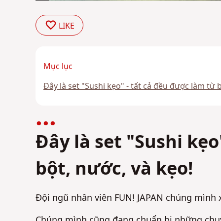
LIKE
Mục lục
Đây là set "Sushi kẹo" - tất cả đều được làm từ 
Đây là set "Sushi kẹo
bột, nước, và kẹo!
Đội ngũ nhân viên FUN! JAPAN chúng mình x
Chúng mình cũng đang chuẩn bị những chuyê