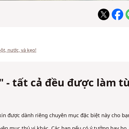
bột, nước, và kẹo!
" - tất cả đều được làm t
in được dành riêng chuyên mục đặc biệt này cho bạ
n mục thú vị khác. Các bạn nếu có ý tưởng hay ho