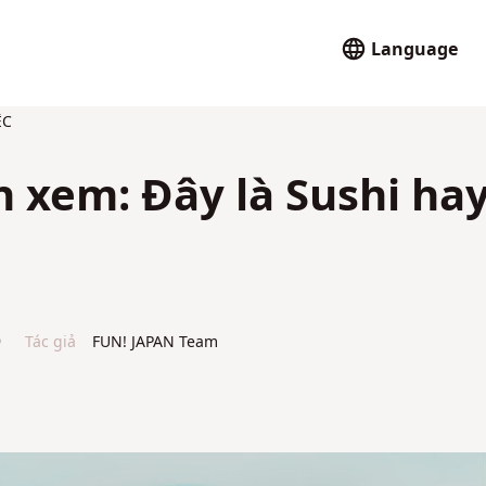
Language
ỆC
n xem: Đây là Sushi ha
9
Tác giả
FUN! JAPAN Team