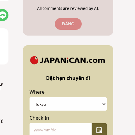
All comments are reviewed by AI.
ĐĂNG
Đặt hẹn chuyến đi
ừ
Where
Check In
n!