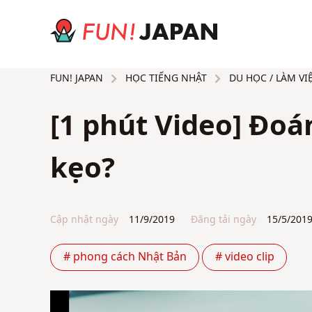
HỌC TIẾNG NHẬT
DU HỌC / LÀM VI
FUN! JAPAN
[1 phút Video] Đoá
kẹo?
Cập nhật ngày
11/9/2019
Đăng tải ngày
15/5/201
# phong cách Nhật Bản
# video clip